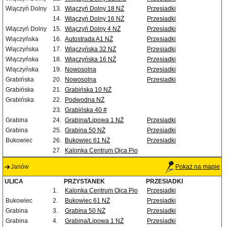
Wiączyń Dolny
13.
Wiączyń Dolny 18 NŻ
Przesiadki
14.
Wiączyń Dolny 16 NŻ
Przesiadki
Wiączyń Dolny
15.
Wiączyń Dolny 4 NŻ
Przesiadki
Wiączyńska
16.
Autostrada A1 NŻ
Przesiadki
Wiączyńska
17.
Wiączyńska 32 NŻ
Przesiadki
Wiączyńska
18.
Wiączyńska 16 NŻ
Przesiadki
Wiączyńska
19.
Nowosolna
Przesiadki
Grabińska
20.
Nowosolna
Przesiadki
Grabińska
21.
Grabińska 10 NŻ
Grabińska
22.
Podwodna NŻ
23.
Grabińska 40 #
Grabina
24.
Grabina/Lipowa 1 NŻ
Przesiadki
Grabina
25.
Grabina 50 NŻ
Przesiadki
Bukowiec
26.
Bukowiec 61 NŻ
Przesiadki
27.
Kalonka Centrum Ojca Pio
Janów
Pokaż na mapie
ULICA
PRZYSTANEK
PRZESIADKI
1.
Kalonka Centrum Ojca Pio
Przesiadki
Bukowiec
2.
Bukowiec 61 NŻ
Przesiadki
Grabina
3.
Grabina 50 NŻ
Przesiadki
Grabina
4.
Grabina/Lipowa 1 NŻ
Przesiadki