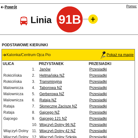
Pomoc
Powrót
91B
Linia
PODSTAWOWE KIERUNKI
Kalonka/Centrum Ojca Pio
Pokaż na mapie
ULICA
PRZYSTANEK
PRZESIADKI
1.
Janów
Przesiadki
Rokicińska
2.
Hetmańska NŻ
Przesiadki
Rokicińska
3.
Transmisyjna
Przesiadki
Malownicza
4.
Taborowa NŻ
Przesiadki
Malownicza
5.
Gerberowa NŻ
Przesiadki
Malownicza
6.
Rataja NŻ
Przesiadki
Rataja
7.
Słoneczne Zacisze NŻ
Przesiadki
Rataja
8.
Gajcego NŻ
Przesiadki
Gajcego
9.
Gajcego 121 NŻ
Przesiadki
10.
Wiączyń Dolny 96 NŻ
Przesiadki
Wiączyń Dolny
11.
Wiączyń Dolny 42 NŻ
Przesiadki
Wiączyń Dolny
12.
Wiączyń Dolny Szkoła
Przesiadki