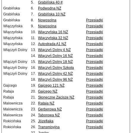
5.
Grabińska 40 #
Grabińska
6.
Podwodna NŻ
Grabińska
7.
Grabińska 10 NŻ
Grabińska
8.
Nowosolna
Przesiadki
Wiączyńska
9.
Nowosolna
Przesiadki
Wiączyńska
10.
Wiączyńska 16 NŻ
Przesiadki
Wiączyńska
11.
Wiączyńska 32 NŻ
Przesiadki
Wiączyńska
12.
Autostrada A1 NŻ
Przesiadki
Wiączyń Dolny
13.
Wiączyń Dolny 4 NŻ
Przesiadki
14.
Wiączyń Dolny 16 NŻ
Przesiadki
Wiączyń Dolny
15.
Wiączyń Dolny 18 NŻ
Przesiadki
Wiączyń Dolny
16.
Wiączyń Dolny Szkoła
Przesiadki
Wiączyń Dolny
17.
Wiączyń Dolny 42 NŻ
Przesiadki
18.
Wiączyń Dolny 96 NŻ
Przesiadki
Gajcego
19.
Gajcego 121 NŻ
Przesiadki
Rataja
20.
Gajcego NŻ
Przesiadki
Rataja
21.
Słoneczne Zacisze NŻ
Przesiadki
Malownicza
22.
Rataja NŻ
Przesiadki
Malownicza
23.
Gerberowa NŻ
Przesiadki
Malownicza
24.
Taborowa NŻ
Przesiadki
Rokicińska
25.
Józefiaka
Przesiadki
Rokicińska
26.
Transmisyjna
Przesiadki