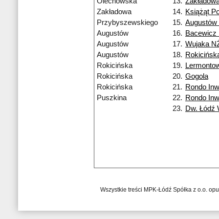
Olechowska
13.
Zakładow
Zakładowa
14.
Książąt Po
Przybyszewskiego
15.
Augustów
Augustów
16.
Bacewicz
Augustów
17.
Wujaka N
Augustów
18.
Rokicińsk
Rokicińska
19.
Lermonto
Rokicińska
20.
Gogola
Rokicińska
21.
Rondo Inw
Puszkina
22.
Rondo Inw
23.
Dw. Łódź
Wszystkie treści MPK-Łódź Spółka z o.o. op