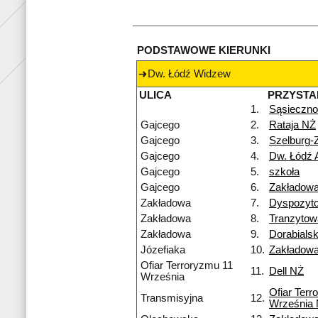
PODSTAWOWE KIERUNKI
Dw. Łódź Widzew
ULICA
PRZYSTA
1.
Sąsieczno
Gajcego
2.
Rataja NŻ
Gajcego
3.
Szelburg-
Gajcego
4.
Dw. Łódź 
Gajcego
5.
szkoła
Gajcego
6.
Zakładow
Zakładowa
7.
Dyspozyt
Zakładowa
8.
Tranzyto
Zakładowa
9.
Dorabialsk
Józefiaka
10.
Zakładow
Ofiar Terroryzmu 11
11.
Dell NŻ
Września
Ofiar Terr
Transmisyjna
12.
Września