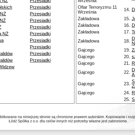
a NŻ
Przesiadki
Września
lskich
Przesiadki
Ofiar Terroryzmu 11
14.
D
Września
 NŻ
Przesiadki
Zakładowa
15.
J
 NŻ
Przesiadki
Zakładowa
16.
D
Ż
Przesiadki
Zakładowa
17.
T
a NŻ
Przesiadki
D
wa
Przesiadki
Zakładowa
18.
N
Przesiadki
Gajcego
19.
Z
alidów
Przesiadki
Gajcego
20.
s
alidów
Przesiadki
Gajcego
21.
R
 Widzew
D
Gajcego
22.
A
S
Gajcego
23.
Z
Gajcego
24.
R
25.
S
ublikowane na niniejszej stronie są chronione prawem autorskim. Kopiowanie i r
Łódź Spółka z o.o. dla celów innych niż potrzeby własne jest zabronione.