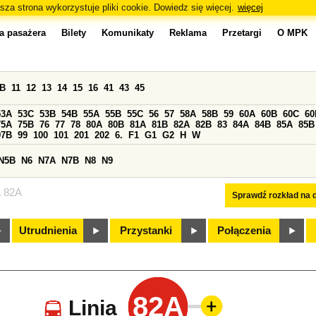
sza strona wykorzystuje pliki cookie. Dowiedz się więcej.
więcej
a pasażera
Bilety
Komunikaty
Reklama
Przetargi
O MPK
0B
11
12
13
14
15
16
41
43
45
53A
53C
53B
54B
55A
55B
55C
56
57
58A
58B
59
60A
60B
60C
60
75A
75B
76
77
78
80A
80B
81A
81B
82A
82B
83
84A
84B
85A
85B
97B
99
100
101
201
202
6.
F1
G1
G2
H
W
N5B
N6
N7A
N7B
N8
N9
a 82A
Sprawdź rozkład na d
Utrudnienia
Przystanki
Połączenia
82A
Linia