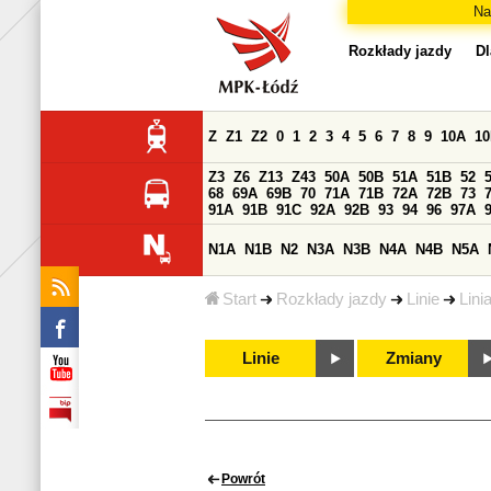
Na
Rozkłady jazdy
Dl
Z
Z1
Z2
0
1
2
3
4
5
6
7
8
9
10A
1
Z3
Z6
Z13
Z43
50A
50B
51A
51B
52
68
69A
69B
70
71A
71B
72A
72B
73
91A
91B
91C
92A
92B
93
94
96
97A
N1A
N1B
N2
N3A
N3B
N4A
N4B
N5A
Start
Rozkłady jazdy
Linie
Lini
Linie
Zmiany
Powrót