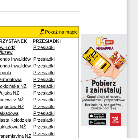
Pokaż na mapie
RZYSTANEK
PRZESIADKI
w. Łódź
Przesiadki
idzew
ondo Inwalidów
Przesiadki
ondo Inwalidów
Przesiadki
ogola
Przesiadki
ermontowa
Przesiadki
okicińska NŻ
Przesiadki
ujaka NŻ
Przesiadki
acewicz NŻ
Przesiadki
ugustów NŻ
Przesiadki
akładowa
Przesiadki
iasta Kołodzieja
Przesiadki
akładowa NŻ
Przesiadki
Przesiadki
ransmisyjna NŻ