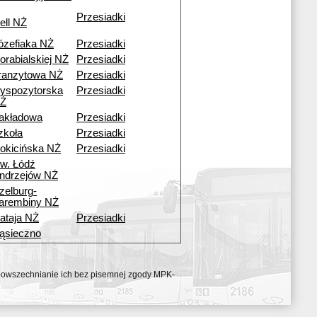
Przesiadki
ell NŻ
ózefiaka NŻ
Przesiadki
orabialskiej NŻ
Przesiadki
ranzytowa NŻ
Przesiadki
yspozytorska
Przesiadki
Ż
akładowa
Przesiadki
zkoła
Przesiadki
okicińska NŻ
Przesiadki
w. Łódź
ndrzejów NŻ
zelburg-
arembiny NŻ
ataja NŻ
Przesiadki
ąsieczno
ozpowszechnianie ich bez pisemnej zgody MPK-