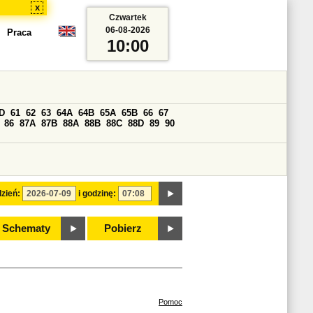
x
Czwartek
06-08-2026
Praca
10:00
D
61
62
63
64A
64B
65A
65B
66
67
86
87A
87B
88A
88B
88C
88D
89
90
zień:
i godzinę:
Schematy
Pobierz
Pomoc