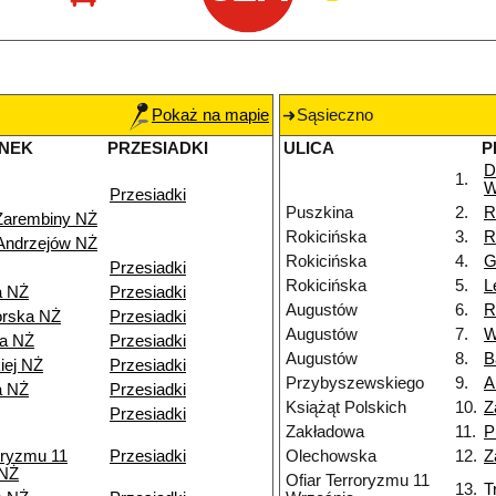
Pokaż na mapie
Sąsieczno
NEK
PRZESIADKI
ULICA
P
D
1.
W
Przesiadki
Puszkina
2.
R
Zarembiny NŻ
Rokicińska
3.
R
Andrzejów NŻ
Rokicińska
4.
G
Przesiadki
Rokicińska
5.
L
a NŻ
Przesiadki
Augustów
6.
R
orska NŻ
Przesiadki
Augustów
7.
W
wa NŻ
Przesiadki
Augustów
8.
B
iej NŻ
Przesiadki
Przybyszewskiego
9.
A
a NŻ
Przesiadki
Książąt Polskich
10.
Z
Przesiadki
Zakładowa
11.
P
oryzmu 11
Przesiadki
Olechowska
12.
Z
 NŻ
Ofiar Terroryzmu 11
13.
T