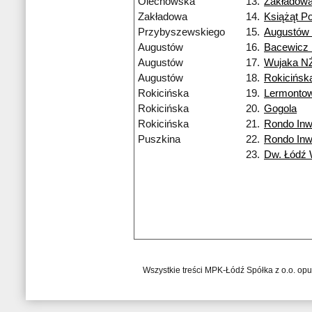
Olechowska
13.
Zakładow
Zakładowa
14.
Książąt Po
Przybyszewskiego
15.
Augustów
Augustów
16.
Bacewicz
Augustów
17.
Wujaka N
Augustów
18.
Rokicińsk
Rokicińska
19.
Lermonto
Rokicińska
20.
Gogola
Rokicińska
21.
Rondo Inw
Puszkina
22.
Rondo Inw
23.
Dw. Łódź
Wszystkie treści MPK-Łódź Spółka z o.o. op