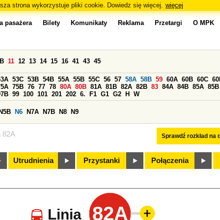
sza strona wykorzystuje pliki cookie. Dowiedz się więcej.
więcej
a pasażera
Bilety
Komunikaty
Reklama
Przetargi
O MPK
0B
11
12
13
14
15
16
41
43
45
53A
53C
53B
54B
55A
55B
55C
56
57
58A
58B
59
60A
60B
60C
60
75A
75B
76
77
78
80A
80B
81A
81B
82A
82B
83
84A
84B
85A
85B
97B
99
100
101
201
202
6.
F1
G1
G2
H
W
N5B
N6
N7A
N7B
N8
N9
a 82A
Sprawdź rozkład na d
Utrudnienia
Przystanki
Połączenia
82A
Linia