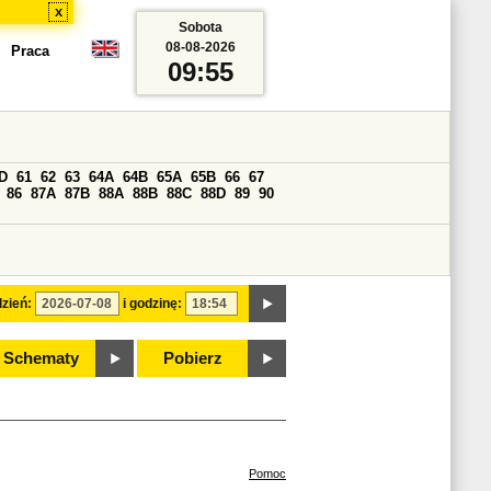
x
Sobota
08-08-2026
Praca
09:55
D
61
62
63
64A
64B
65A
65B
66
67
86
87A
87B
88A
88B
88C
88D
89
90
zień:
i godzinę:
Schematy
Pobierz
Pomoc