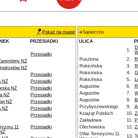
Pokaż na mapie
Sąsieczno
NEK
PRZESIADKI
ULICA
P
D
1.
W
Przesiadki
Puszkina
2.
R
Zarembiny NŻ
Rokicińska
3.
R
Andrzejów NŻ
Rokicińska
4.
G
Przesiadki
Rokicińska
5.
L
a NŻ
Przesiadki
Augustów
6.
R
orska NŻ
Przesiadki
Augustów
7.
W
wa NŻ
Przesiadki
Augustów
8.
B
iej NŻ
Przesiadki
Przybyszewskiego
9.
A
a NŻ
Przesiadki
Książąt Polskich
10.
Z
Przesiadki
Zakładowa
11.
P
oryzmu 11
Przesiadki
Olechowska
12.
Z
 NŻ
Ofiar Terroryzmu 11
13.
T