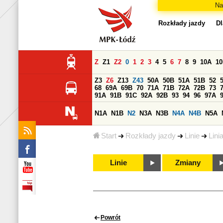
Na
Rozkłady jazdy
Dl
Z
Z1
Z2
0
1
2
3
4
5
6
7
8
9
10A
1
Z3
Z6
Z13
Z43
50A
50B
51A
51B
52
68
69A
69B
70
71A
71B
72A
72B
73
91A
91B
91C
92A
92B
93
94
96
97A
N1A
N1B
N2
N3A
N3B
N4A
N4B
N5A
Start
Rozkłady jazdy
Linie
Lini
Linie
Zmiany
Powrót