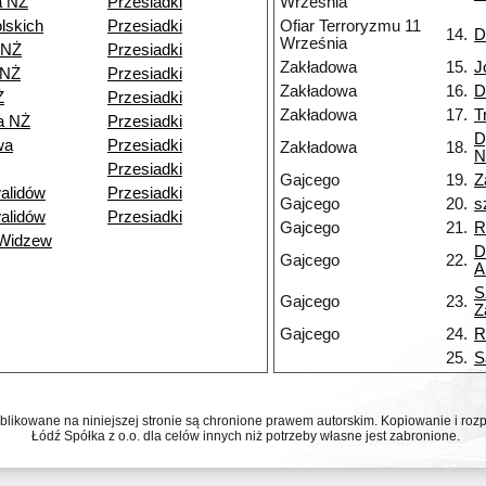
a NŻ
Przesiadki
Września
lskich
Przesiadki
Ofiar Terroryzmu 11
14.
D
Września
 NŻ
Przesiadki
Zakładowa
15.
J
 NŻ
Przesiadki
Zakładowa
16.
D
Ż
Przesiadki
Zakładowa
17.
T
a NŻ
Przesiadki
D
wa
Przesiadki
Zakładowa
18.
N
Przesiadki
Gajcego
19.
Z
alidów
Przesiadki
Gajcego
20.
s
alidów
Przesiadki
Gajcego
21.
R
 Widzew
D
Gajcego
22.
A
S
Gajcego
23.
Z
Gajcego
24.
R
25.
S
ublikowane na niniejszej stronie są chronione prawem autorskim. Kopiowanie i r
Łódź Spółka z o.o. dla celów innych niż potrzeby własne jest zabronione.