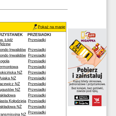
Pokaż na mapie
RZYSTANEK
PRZESIADKI
w. Łódź
Przesiadki
idzew
ondo Inwalidów
Przesiadki
ondo Inwalidów
Przesiadki
ogola
Przesiadki
ermontowa
Przesiadki
okicińska NŻ
Przesiadki
ujaka NŻ
Przesiadki
acewicz NŻ
Przesiadki
ugustów NŻ
Przesiadki
akładowa
Przesiadki
iasta Kołodzieja
Przesiadki
akładowa NŻ
Przesiadki
Przesiadki
ransmisyjna NŻ