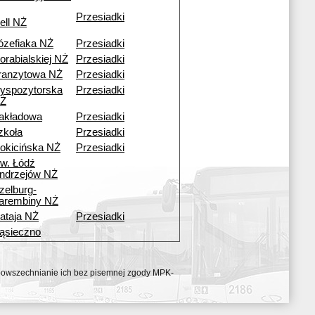
Przesiadki
ell NŻ
ózefiaka NŻ
Przesiadki
orabialskiej NŻ
Przesiadki
ranzytowa NŻ
Przesiadki
yspozytorska
Przesiadki
Ż
akładowa
Przesiadki
zkoła
Przesiadki
okicińska NŻ
Przesiadki
w. Łódź
ndrzejów NŻ
zelburg-
arembiny NŻ
ataja NŻ
Przesiadki
ąsieczno
ozpowszechnianie ich bez pisemnej zgody MPK-