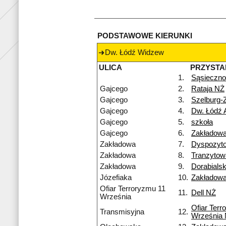
PODSTAWOWE KIERUNKI
Dw. Łódź Widzew
ULICA
PRZYSTA
1.
Sąsieczno
Gajcego
2.
Rataja NŻ
Gajcego
3.
Szelburg-
Gajcego
4.
Dw. Łódź 
Gajcego
5.
szkoła
Gajcego
6.
Zakładow
Zakładowa
7.
Dyspozyt
Zakładowa
8.
Tranzyto
Zakładowa
9.
Dorabialsk
Józefiaka
10.
Zakładow
Ofiar Terroryzmu 11
11.
Dell NŻ
Września
Ofiar Terr
Transmisyjna
12.
Września