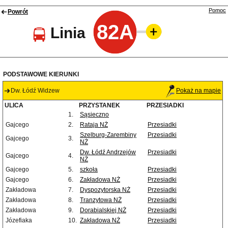
Pomoc
Powrót
82A
Linia
PODSTAWOWE KIERUNKI
Dw. Łódź Widzew
Pokaż na mapie
ULICA
PRZYSTANEK
PRZESIADKI
1.
Sąsieczno
Gajcego
2.
Rataja NŻ
Przesiadki
Szelburg-Zarembiny
Przesiadki
Gajcego
3.
NŻ
Dw. Łódź Andrzejów
Przesiadki
Gajcego
4.
NŻ
Gajcego
5.
szkoła
Przesiadki
Gajcego
6.
Zakładowa NŻ
Przesiadki
Zakładowa
7.
Dyspozytorska NŻ
Przesiadki
Zakładowa
8.
Tranzytowa NŻ
Przesiadki
Zakładowa
9.
Dorabialskiej NŻ
Przesiadki
Józefiaka
10.
Zakładowa NŻ
Przesiadki