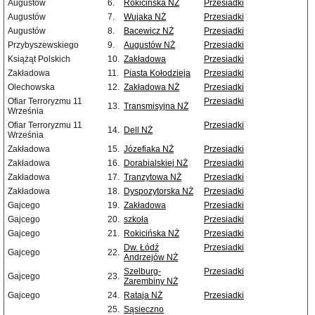
Augustów
6.
Rokicińska NŻ
Przesiadki
Augustów
7.
Wujaka NŻ
Przesiadki
Augustów
8.
Bacewicz NŻ
Przesiadki
Przybyszewskiego
9.
Augustów NŻ
Przesiadki
Książąt Polskich
10.
Zakładowa
Przesiadki
Zakładowa
11.
Piasta Kołodzieja
Przesiadki
Olechowska
12.
Zakładowa NŻ
Przesiadki
Ofiar Terroryzmu 11
Przesiadki
13.
Transmisyjna NŻ
Września
Ofiar Terroryzmu 11
Przesiadki
14.
Dell NŻ
Września
Zakładowa
15.
Józefiaka NŻ
Przesiadki
Zakładowa
16.
Dorabialskiej NŻ
Przesiadki
Zakładowa
17.
Tranzytowa NŻ
Przesiadki
Zakładowa
18.
Dyspozytorska NŻ
Przesiadki
Gajcego
19.
Zakładowa
Przesiadki
Gajcego
20.
szkoła
Przesiadki
Gajcego
21.
Rokicińska NŻ
Przesiadki
Dw. Łódź
Przesiadki
Gajcego
22.
Andrzejów NŻ
Szelburg-
Przesiadki
Gajcego
23.
Zarembiny NŻ
Gajcego
24.
Rataja NŻ
Przesiadki
25.
Sąsieczno