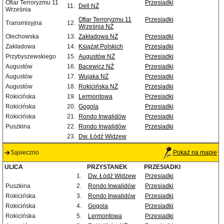
Ofiar Terroryzmu 11
Przesiadki
11.
Dell NŻ
Września
Ofiar Terroryzmu 11
Przesiadki
Transmisyjna
12.
Września NŻ
Olechowska
13.
Zakładowa NŻ
Przesiadki
Zakładowa
14.
Książąt Polskich
Przesiadki
Przybyszewskiego
15.
Augustów NŻ
Przesiadki
Augustów
16.
Bacewicz NŻ
Przesiadki
Augustów
17.
Wujaka NŻ
Przesiadki
Augustów
18.
Rokicińska NŻ
Przesiadki
Rokicińska
19.
Lermontowa
Przesiadki
Rokicińska
20.
Gogola
Przesiadki
Rokicińska
21.
Rondo Inwalidów
Przesiadki
Puszkina
22.
Rondo Inwalidów
Przesiadki
23.
Dw. Łódź Widzew
Sąsieczno
Pokaż na mapie
ULICA
PRZYSTANEK
PRZESIADKI
1.
Dw. Łódź Widzew
Przesiadki
Puszkina
2.
Rondo Inwalidów
Przesiadki
Rokicińska
3.
Rondo Inwalidów
Przesiadki
Rokicińska
4.
Gogola
Przesiadki
Rokicińska
5.
Lermontowa
Przesiadki