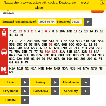
Nasza strona wykorzystuje pliki cookie. Dowiedz się
więcej
x
#
więcej.
Sprawdź rozkład na dzień:
i godzinę:
Z
Z1
Z2
0
1
2
3
4
5
6
7
8
9
10A
10B
11
12
13
14
15
16
41
43
45
Z3
Z6
Z13
Z43
50A
50B
51A
51B
52
53A
53C
53B
54B
55A
55B
55C
56
57
58A
58B
59
60A
60B
60C
60D
61
62
63
64A
64B
65A
65B
66
67
68
69A
69B
70
71A
71B
72A
72B
73
75A
75B
76
77
78
80A
80B
81A
81B
82A
82B
83
84A
84B
85A
85B
86
87A
87B
88A
88B
88C
88D
89
90
91A
91B
91C
92A
92B
93
94
96
97A
97B
99
100
101
201
202
6.
F1
G1
G2
H
W
N1A
N1B
N2
N3A
N3B
N4A
N4B
N5A
N5B
N6
N7A
N7B
N8
N9
Linie
Zmiany
Utrudnienia
Przystanki
Połączenia
Schematy
Pobierz