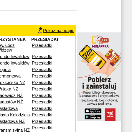
Pokaż na mapie
RZYSTANEK
PRZESIADKI
w. Łódź
Przesiadki
idzew
ondo Inwalidów
Przesiadki
ondo Inwalidów
Przesiadki
ogola
Przesiadki
ermontowa
Przesiadki
okicińska NŻ
Przesiadki
ujaka NŻ
Przesiadki
acewicz NŻ
Przesiadki
ugustów NŻ
Przesiadki
akładowa
Przesiadki
iasta Kołodzieja
Przesiadki
akładowa NŻ
Przesiadki
Przesiadki
ransmisyjna NŻ