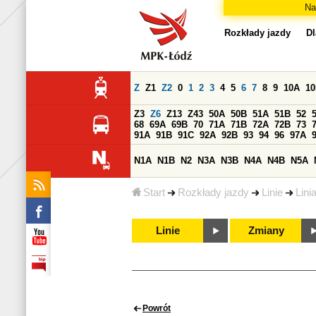
Na
Rozkłady jazdy
Dl
Z
Z1
Z2
0
1
2
3
4
5
6
7
8
9
10A
1
Z3
Z6
Z13
Z43
50A
50B
51A
51B
52
68
69A
69B
70
71A
71B
72A
72B
73
91A
91B
91C
92A
92B
93
94
96
97A
N1A
N1B
N2
N3A
N3B
N4A
N4B
N5A
Start
Rozkłady jazdy
Linie
Lini
Linie
Zmiany
Powrót