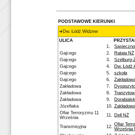
PODSTAWOWE KIERUNKI
Dw. Łódź Widzew
ULICA
PRZYSTA
1.
Sąsieczno
Gajcego
2.
Rataja NŻ
Gajcego
3.
Szelburg-
Gajcego
4.
Dw. Łódź 
Gajcego
5.
szkoła
Gajcego
6.
Zakładow
Zakładowa
7.
Dyspozyt
Zakładowa
8.
Tranzyto
Zakładowa
9.
Dorabialsk
Józefiaka
10.
Zakładow
Ofiar Terroryzmu 11
11.
Dell NŻ
Września
Ofiar Terr
Transmisyjna
12.
Września