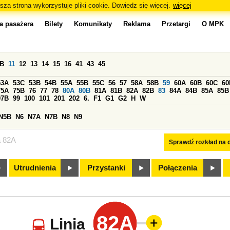
sza strona wykorzystuje pliki cookie. Dowiedz się więcej.
więcej
a pasażera
Bilety
Komunikaty
Reklama
Przetargi
O MPK
0B
11
12
13
14
15
16
41
43
45
53A
53C
53B
54B
55A
55B
55C
56
57
58A
58B
59
60A
60B
60C
60
75A
75B
76
77
78
80A
80B
81A
81B
82A
82B
83
84A
84B
85A
85B
97B
99
100
101
201
202
6.
F1
G1
G2
H
W
N5B
N6
N7A
N7B
N8
N9
a 82A
Sprawdź rozkład na d
Utrudnienia
Przystanki
Połączenia
82A
Linia