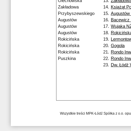
Olechowska
13.
Zakładow
Zakładowa
14.
Książąt Po
Przybyszewskiego
15.
Augustów
Augustów
16.
Bacewicz
Augustów
17.
Wujaka N
Augustów
18.
Rokicińsk
Rokicińska
19.
Lermonto
Rokicińska
20.
Gogola
Rokicińska
21.
Rondo Inw
Puszkina
22.
Rondo Inw
23.
Dw. Łódź
Wszystkie treści MPK-Łódź Spółka z o.o. op