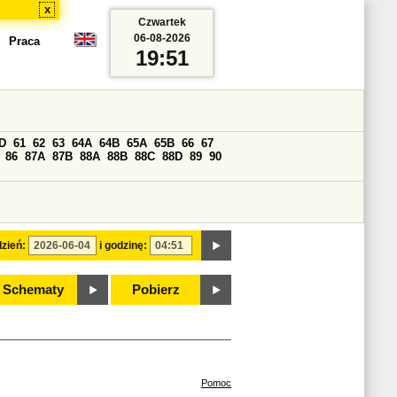
x
Czwartek
06-08-2026
Praca
19:51
D
61
62
63
64A
64B
65A
65B
66
67
86
87A
87B
88A
88B
88C
88D
89
90
zień:
i godzinę:
Schematy
Pobierz
Pomoc