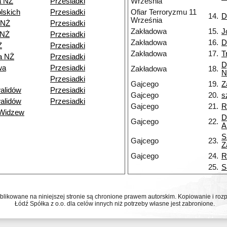
a NŻ
Przesiadki
Września
lskich
Przesiadki
Ofiar Terroryzmu 11
14.
D
Września
 NŻ
Przesiadki
Zakładowa
15.
J
 NŻ
Przesiadki
Zakładowa
16.
D
Ż
Przesiadki
Zakładowa
17.
T
a NŻ
Przesiadki
D
wa
Przesiadki
Zakładowa
18.
N
Przesiadki
Gajcego
19.
Z
alidów
Przesiadki
Gajcego
20.
s
alidów
Przesiadki
Gajcego
21.
R
 Widzew
D
Gajcego
22.
A
S
Gajcego
23.
Z
Gajcego
24.
R
25.
S
ublikowane na niniejszej stronie są chronione prawem autorskim. Kopiowanie i r
Łódź Spółka z o.o. dla celów innych niż potrzeby własne jest zabronione.