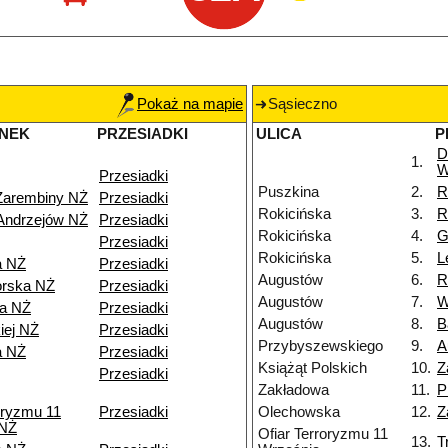
Pokaż na mapie
Sąsieczno
NEK
PRZESIADKI
ULICA
P
D
1.
W
Przesiadki
Puszkina
2.
R
Zarembiny NŻ
Przesiadki
Rokicińska
3.
R
Andrzejów NŻ
Przesiadki
Rokicińska
4.
G
Przesiadki
Rokicińska
5.
L
a NŻ
Przesiadki
Augustów
6.
R
orska NŻ
Przesiadki
Augustów
7.
W
wa NŻ
Przesiadki
Augustów
8.
B
iej NŻ
Przesiadki
Przybyszewskiego
9.
A
a NŻ
Przesiadki
Książąt Polskich
10.
Z
Przesiadki
Zakładowa
11.
P
oryzmu 11
Przesiadki
Olechowska
12.
Z
 NŻ
Ofiar Terroryzmu 11
13.
T