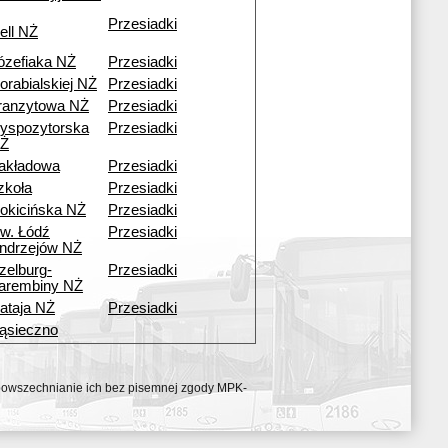
Przesiadki
ell NŻ
ózefiaka NŻ
Przesiadki
orabialskiej NŻ
Przesiadki
ranzytowa NŻ
Przesiadki
yspozytorska
Przesiadki
Ż
akładowa
Przesiadki
zkoła
Przesiadki
okicińska NŻ
Przesiadki
w. Łódź
Przesiadki
ndrzejów NŻ
zelburg-
Przesiadki
arembiny NŻ
ataja NŻ
Przesiadki
ąsieczno
ozpowszechnianie ich bez pisemnej zgody MPK-