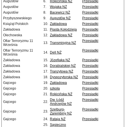
Augustów
6.
Rokicińska NŻ
Przesiadki
Augustów
7.
Wujaka NŻ
Przesiadki
Augustów
8.
Bacewicz NŻ
Przesiadki
Przybyszewskiego
9.
Augustów NŻ
Przesiadki
Książąt Polskich
10.
Zakładowa
Przesiadki
Zakładowa
11.
Piasta Kołodzieja
Przesiadki
Olechowska
12.
Zakładowa NŻ
Przesiadki
Ofiar Terroryzmu 11
Przesiadki
13.
Transmisyjna NŻ
Września
Ofiar Terroryzmu 11
Przesiadki
14.
Dell NŻ
Września
Zakładowa
15.
Józefiaka NŻ
Przesiadki
Zakładowa
16.
Dorabialskiej NŻ
Przesiadki
Zakładowa
17.
Tranzytowa NŻ
Przesiadki
Zakładowa
18.
Dyspozytorska NŻ
Przesiadki
Gajcego
19.
Zakładowa
Przesiadki
Gajcego
20.
szkoła
Przesiadki
Gajcego
21.
Rokicińska NŻ
Przesiadki
Dw. Łódź
Przesiadki
Gajcego
22.
Andrzejów NŻ
Szelburg-
Przesiadki
Gajcego
23.
Zarembiny NŻ
Gajcego
24.
Rataja NŻ
Przesiadki
25.
Sąsieczno