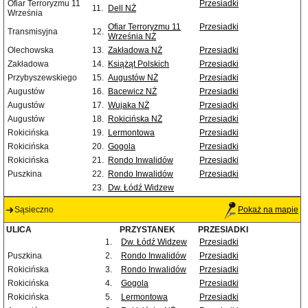
Ofiar Terroryzmu 11
Przesiadki
11.
Dell NŻ
Września
Ofiar Terroryzmu 11
Przesiadki
Transmisyjna
12.
Września NŻ
Olechowska
13.
Zakładowa NŻ
Przesiadki
Zakładowa
14.
Książąt Polskich
Przesiadki
Przybyszewskiego
15.
Augustów NŻ
Przesiadki
Augustów
16.
Bacewicz NŻ
Przesiadki
Augustów
17.
Wujaka NŻ
Przesiadki
Augustów
18.
Rokicińska NŻ
Przesiadki
Rokicińska
19.
Lermontowa
Przesiadki
Rokicińska
20.
Gogola
Przesiadki
Rokicińska
21.
Rondo Inwalidów
Przesiadki
Puszkina
22.
Rondo Inwalidów
Przesiadki
23.
Dw. Łódź Widzew
Sąsieczno
Pokaż na mapie
ULICA
PRZYSTANEK
PRZESIADKI
1.
Dw. Łódź Widzew
Przesiadki
Puszkina
2.
Rondo Inwalidów
Przesiadki
Rokicińska
3.
Rondo Inwalidów
Przesiadki
Rokicińska
4.
Gogola
Przesiadki
Rokicińska
5.
Lermontowa
Przesiadki