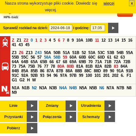
Nasza strona wykorzystuje pliki cookie. Dowiedz się
więcej
x
#
więcej.
Sprawdź rozkład na dzień:
i godzinę:
Z
Z1
Z2
0
1
2
3
4
5
6
7
8
9
10A
10B
11
12
13
14
15
16
41
43
45
Z3
Z6
Z13
Z43
50A
50B
51A
51B
52
53A
53C
53B
54B
55A
55B
55C
56
57
58A
58B
59
60A
60B
60C
60D
61
62
63
64A
64B
65A
65B
66
67
68
69A
69B
70
71A
71B
72A
72B
73
75A
75B
76
77
78
80A
80B
81A
81B
82A
82B
83
84A
84B
85A
85B
86
87A
87B
88A
88B
88C
88D
89
90
91A
91B
91C
92A
92B
93
94
96
97A
97B
99
100
101
201
202
6.
F1
G1
G2
H
W
N1A
N1B
N2
N3A
N3B
N4A
N4B
N5A
N5B
N6
N7A
N7B
N8
N9
Linie
Zmiany
Utrudnienia
Przystanki
Połączenia
Schematy
Pobierz