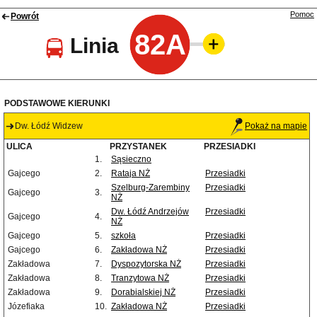
Pomoc
Powrót
82A
Linia
PODSTAWOWE KIERUNKI
Dw. Łódź Widzew
Pokaż na mapie
ULICA
PRZYSTANEK
PRZESIADKI
1.
Sąsieczno
Gajcego
2.
Rataja NŻ
Przesiadki
Szelburg-Zarembiny
Przesiadki
Gajcego
3.
NŻ
Dw. Łódź Andrzejów
Przesiadki
Gajcego
4.
NŻ
Gajcego
5.
szkoła
Przesiadki
Gajcego
6.
Zakładowa NŻ
Przesiadki
Zakładowa
7.
Dyspozytorska NŻ
Przesiadki
Zakładowa
8.
Tranzytowa NŻ
Przesiadki
Zakładowa
9.
Dorabialskiej NŻ
Przesiadki
Józefiaka
10.
Zakładowa NŻ
Przesiadki