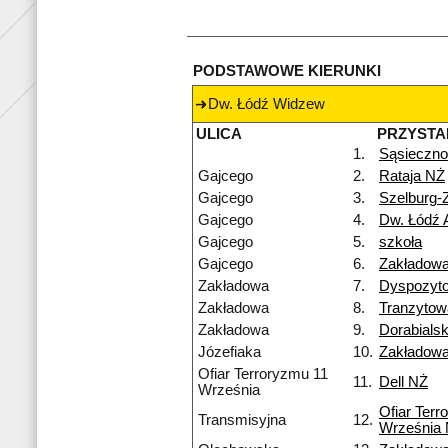
PODSTAWOWE KIERUNKI
Dw. Łódź Widzew
ULICA
PRZYSTA
1.
Sąsieczno
Gajcego
2.
Rataja NŻ
Gajcego
3.
Szelburg-
Gajcego
4.
Dw. Łódź 
Gajcego
5.
szkoła
Gajcego
6.
Zakładow
Zakładowa
7.
Dyspozyt
Zakładowa
8.
Tranzyto
Zakładowa
9.
Dorabialsk
Józefiaka
10.
Zakładow
Ofiar Terroryzmu 11
11.
Dell NŻ
Września
Ofiar Terr
Transmisyjna
12.
Września