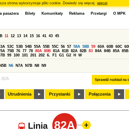
sza strona wykorzystuje pliki cookie. Dowiedz się więcej.
więcej
a pasażera
Bilety
Komunikaty
Reklama
Przetargi
O MPK
0B
11
12
13
14
15
16
41
43
45
53A
53C
53B
54B
55A
55B
55C
56
57
58A
58B
59
60A
60B
60C
60
75A
75B
76
77
78
80A
80B
81A
81B
82A
82B
83
84A
84B
85A
85B
97B
99
100
101
201
202
6.
F1
G1
G2
H
W
N5B
N6
N7A
N7B
N8
N9
a 82A
Sprawdź rozkład na d
Utrudnienia
Przystanki
Połączenia
82A
Linia