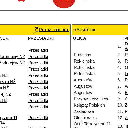
Pokaż na mapie
Sąsieczno
NEK
PRZESIADKI
ULICA
P
D
1.
W
Przesiadki
Puszkina
2.
R
Zarembiny NŻ
Przesiadki
Rokicińska
3.
R
Andrzejów NŻ
Przesiadki
Rokicińska
4.
G
Przesiadki
Rokicińska
5.
L
a NŻ
Przesiadki
Augustów
6.
R
orska NŻ
Przesiadki
Augustów
7.
W
wa NŻ
Przesiadki
Augustów
8.
B
iej NŻ
Przesiadki
Przybyszewskiego
9.
A
a NŻ
Przesiadki
Książąt Polskich
10.
Z
Przesiadki
Zakładowa
11.
P
oryzmu 11
Przesiadki
Olechowska
12.
Z
 NŻ
Ofiar Terroryzmu 11
13.
T