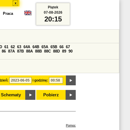
x
Piątek
07-08-2026
Praca
20:15
D
61
62
63
64A
64B
65A
65B
66
67
86
87A
87B
88A
88B
88C
88D
89
90
zień:
i godzinę:
Schematy
Pobierz
Pomoc