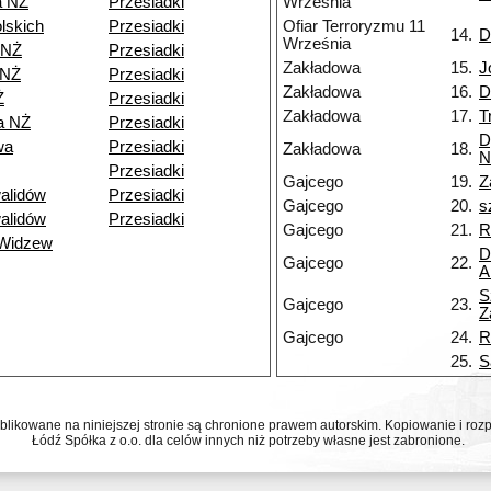
a NŻ
Przesiadki
Września
lskich
Przesiadki
Ofiar Terroryzmu 11
14.
D
Września
 NŻ
Przesiadki
Zakładowa
15.
J
 NŻ
Przesiadki
Zakładowa
16.
D
Ż
Przesiadki
Zakładowa
17.
T
a NŻ
Przesiadki
D
wa
Przesiadki
Zakładowa
18.
N
Przesiadki
Gajcego
19.
Z
alidów
Przesiadki
Gajcego
20.
s
alidów
Przesiadki
Gajcego
21.
R
 Widzew
D
Gajcego
22.
A
S
Gajcego
23.
Z
Gajcego
24.
R
25.
S
ublikowane na niniejszej stronie są chronione prawem autorskim. Kopiowanie i r
Łódź Spółka z o.o. dla celów innych niż potrzeby własne jest zabronione.