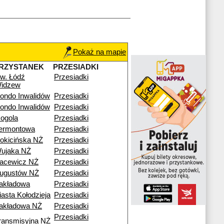
Pokaż na mapie
RZYSTANEK
PRZESIADKI
w. Łódź
Przesiadki
idzew
ondo Inwalidów
Przesiadki
ondo Inwalidów
Przesiadki
ogola
Przesiadki
ermontowa
Przesiadki
okicińska NŻ
Przesiadki
ujaka NŻ
Przesiadki
acewicz NŻ
Przesiadki
ugustów NŻ
Przesiadki
akładowa
Przesiadki
iasta Kołodzieja
Przesiadki
akładowa NŻ
Przesiadki
Przesiadki
ransmisyjna NŻ