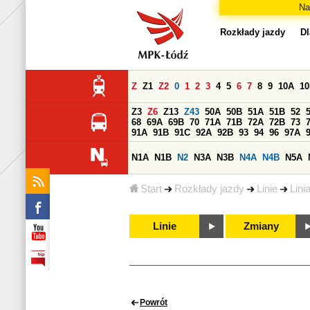
Na
Rozkłady jazdy
Dl
Z
Z1
Z2
0
1
2
3
4
5
6
7
8
9
10A
1
Z3
Z6
Z13
Z43
50A
50B
51A
51B
52
68
69A
69B
70
71A
71B
72A
72B
73
91A
91B
91C
92A
92B
93
94
96
97A
N1A
N1B
N2
N3A
N3B
N4A
N4B
N5A
Start
Rozkłady jazdy
Linie
Lini
Linie
Zmiany
Powrót