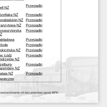
Przesiadki
ell NŻ
ózefiaka NŻ
Przesiadki
orabialskiej NŻ
Przesiadki
ranzytowa NŻ
Przesiadki
yspozytorska
Przesiadki
Ż
akładowa
Przesiadki
zkoła
Przesiadki
okicińska NŻ
Przesiadki
w. Łódź
Przesiadki
ndrzejów NŻ
zelburg-
Przesiadki
arembiny NŻ
ataja NŻ
Przesiadki
ąsieczno
ozpowszechnianie ich bez pisemnej zgody MPK-