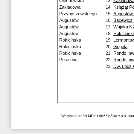
Olechowska
13.
Zakładow
Zakładowa
14.
Książąt Po
Przybyszewskiego
15.
Augustów
Augustów
16.
Bacewicz
Augustów
17.
Wujaka N
Augustów
18.
Rokicińsk
Rokicińska
19.
Lermonto
Rokicińska
20.
Gogola
Rokicińska
21.
Rondo Inw
Puszkina
22.
Rondo Inw
23.
Dw. Łódź
Wszystkie treści MPK-Łódź Spółka z o.o. op