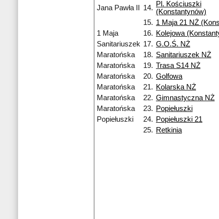
Pl. Kościuszki
Jana Pawła II
14.
(Konstantynów)
15.
1 Maja 21 NŻ (Kon
1 Maja
16.
Kolejowa (Konstant
Sanitariuszek
17.
G.O.Ś. NŻ
Maratońska
18.
Sanitariuszek NŻ
Maratońska
19.
Trasa S14 NŻ
Maratońska
20.
Golfowa
Maratońska
21.
Kolarska NŻ
Maratońska
22.
Gimnastyczna NŻ
Maratońska
23.
Popiełuszki
Popiełuszki
24.
Popiełuszki 21
25.
Retkinia