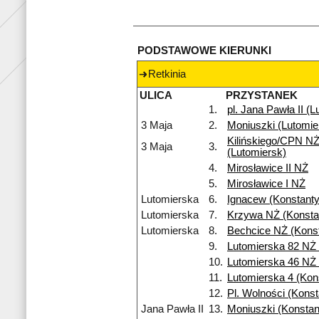
PODSTAWOWE KIERUNKI
Retkinia
ULICA
PRZYSTANEK
1.
pl. Jana Pawła II (
3 Maja
2.
Moniuszki (Lutomie
Kilińskiego/CPN N
3 Maja
3.
(Lutomiersk)
4.
Mirosławice II NŻ
5.
Mirosławice I NŻ
Lutomierska
6.
Ignacew (Konstant
Lutomierska
7.
Krzywa NŻ (Konsta
Lutomierska
8.
Bechcice NŻ (Kons
9.
Lutomierska 82 NŻ 
10.
Lutomierska 46 NŻ 
11.
Lutomierska 4 (Kons
12.
Pl. Wolności (Kons
Jana Pawła II
13.
Moniuszki (Konsta