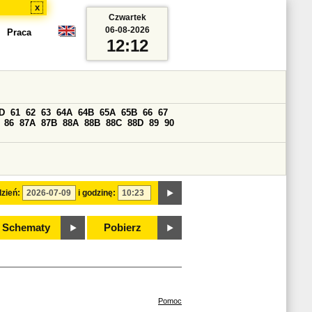
x
Czwartek
06-08-2026
Praca
12:12
D
61
62
63
64A
64B
65A
65B
66
67
86
87A
87B
88A
88B
88C
88D
89
90
zień:
i godzinę:
Schematy
Pobierz
Pomoc