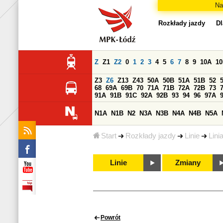
Na
Rozkłady jazdy
Dl
Z
Z1
Z2
0
1
2
3
4
5
6
7
8
9
10A
1
Z3
Z6
Z13
Z43
50A
50B
51A
51B
52
68
69A
69B
70
71A
71B
72A
72B
73
91A
91B
91C
92A
92B
93
94
96
97A
N1A
N1B
N2
N3A
N3B
N4A
N4B
N5A
Start
Rozkłady jazdy
Linie
Lini
Linie
Zmiany
Powrót