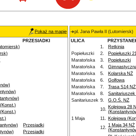
Pokaż na mapie
pl. Jana Pawła II (Lutomiersk)
PRZESIADKI
ULICA
PRZYSTANE
Lutomiersk)
1.
Retkinia
rsk)
Popiełuszki
2.
Popiełuszki 2
Ż
Maratońska
3.
Popiełuszki
Maratońska
4.
Gimnastyczn
Maratońska
5.
Kolarska NŻ
Maratońska
6.
Golfowa
ynów)
Maratońska
7.
Trasa S14 NŻ
ntynów)
Maratońska
8.
Sanitariuszek
tantynów)
Sanitariuszek
9.
G.O.Ś. NŻ
(Konst.)
Kolejowa 28 
10.
(Konst.)
(Konstantynó
t.)
1 Maja
11.
Kolejowa (Ko
tantynów)
Przesiadki
1 Maja 34 NŻ
12.
(Konstantynó
ntynów)
Przesiadki