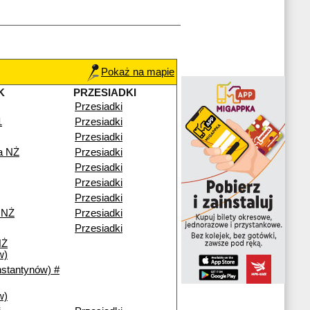
Pokaż na mapie
K
PRZESIADKI
Przesiadki
1
Przesiadki
Przesiadki
a NŻ
Przesiadki
Przesiadki
Przesiadki
Przesiadki
 NŻ
Przesiadki
Przesiadki
NŻ
w)
nstantynów) #
w)