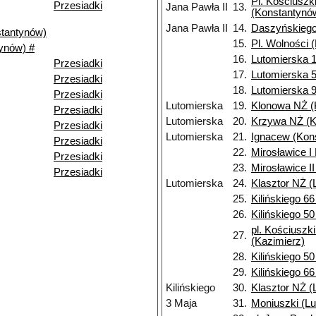
Pl. Kościuszk
Przesiadki
Jana Pawła II
13.
(Konstantynó
Jana Pawła II
14.
Daszyńskiego
stantynów)
15.
Pl. Wolności 
ynów) #
16.
Lutomierska 1
Przesiadki
17.
Lutomierska 5
Przesiadki
18.
Lutomierska 9
Przesiadki
Lutomierska
19.
Klonowa NŻ (
Przesiadki
Lutomierska
20.
Krzywa NŻ (K
Przesiadki
Lutomierska
21.
Ignacew (Kon
Przesiadki
22.
Mirosławice I
Przesiadki
23.
Mirosławice I
Przesiadki
Lutomierska
24.
Klasztor NŻ (
25.
Kilińskiego 6
26.
Kilińskiego 5
pl. Kościuszk
27.
(Kazimierz)
28.
Kilińskiego 5
29.
Kilińskiego 6
Kilińskiego
30.
Klasztor NŻ (
3 Maja
31.
Moniuszki (Lu