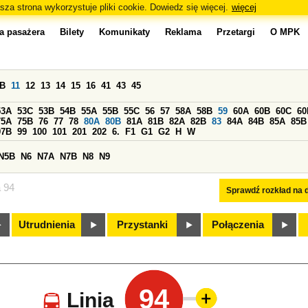
sza strona wykorzystuje pliki cookie. Dowiedz się więcej.
więcej
a pasażera
Bilety
Komunikaty
Reklama
Przetargi
O MPK
0B
11
12
13
14
15
16
41
43
45
53A
53C
53B
54B
55A
55B
55C
56
57
58A
58B
59
60A
60B
60C
60
75A
75B
76
77
78
80A
80B
81A
81B
82A
82B
83
84A
84B
85A
85B
97B
99
100
101
201
202
6.
F1
G1
G2
H
W
N5B
N6
N7A
N7B
N8
N9
a 94
Sprawdź rozkład na d
Utrudnienia
Przystanki
Połączenia
94
Linia