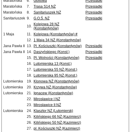
Maratońska
6.
Golfowa
Przesiadki
Maratońska
7.
Trasa S14 NŻ
Przesiadki
Maratońska
8.
Sanitariuszek NŻ
Przesiadki
Sanitariuszek
9.
G.O.Ś. NŻ
Przesiadki
Kolejowa 28 NŻ
10.
(Konstantynów)
1 Maja
11.
Kolejowa (Konstantynów) #
12.
1 Maja 34 NŻ (Konstantynów)
Jana Pawła II
13.
Pl. Kościuszki (Konstantynów)
Przesiadki
Jana Pawła II
14.
Daszyńskiego (Konst.)
Przesiadki
15.
Pl. Wolności (Konstantynów)
Przesiadki
16.
Lutomierska 13 (Konst.)
17.
Lutomierska 55 NŻ (Konst.)
18.
Lutomierska 95 NŻ (Konst.)
Lutomierska
19.
Klonowa NŻ (Konstantynów)
Lutomierska
20.
Krzywa NŻ (Konstantynów)
Lutomierska
21.
Ignacew (Konstantynów)
22.
Mirosławice I NŻ
23.
Mirosławice II NŻ
Lutomierska
24.
Klasztor NŻ (Lutomiersk)
25.
Kilińskiego 66 NŻ (Kazimierz)
26.
Kilińskiego 50 NŻ (Kazimierz)
27.
pl. Kościuszki NŻ (Kazimierz)