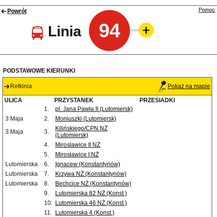
Pomoc
Powrót
94
Linia
PODSTAWOWE KIERUNKI
Retkinia
Pokaż na mapie
ULICA
PRZYSTANEK
PRZESIADKI
1.
pl. Jana Pawła II (Lutomiersk)
3 Maja
2.
Moniuszki (Lutomiersk)
Kilińskiego/CPN NŻ
3 Maja
3.
(Lutomiersk)
4.
Mirosławice II NŻ
5.
Mirosławice I NŻ
Lutomierska
6.
Ignacew (Konstantynów)
Lutomierska
7.
Krzywa NŻ (Konstantynów)
Lutomierska
8.
Bechcice NŻ (Konstantynów)
9.
Lutomierska 82 NŻ (Konst.)
10.
Lutomierska 46 NŻ (Konst.)
11.
Lutomierska 4 (Konst.)