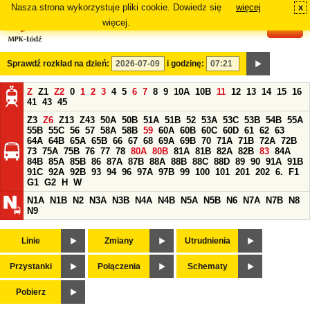
Nasza strona wykorzystuje pliki cookie. Dowiedz się
więcej
x
#
więcej.
Sprawdź rozkład na dzień:
i godzinę:
Z
Z1
Z2
0
1
2
3
4
5
6
7
8
9
10A
10B
11
12
13
14
15
16
41
43
45
Z3
Z6
Z13
Z43
50A
50B
51A
51B
52
53A
53C
53B
54B
55A
55B
55C
56
57
58A
58B
59
60A
60B
60C
60D
61
62
63
64A
64B
65A
65B
66
67
68
69A
69B
70
71A
71B
72A
72B
73
75A
75B
76
77
78
80A
80B
81A
81B
82A
82B
83
84A
84B
85A
85B
86
87A
87B
88A
88B
88C
88D
89
90
91A
91B
91C
92A
92B
93
94
96
97A
97B
99
100
101
201
202
6.
F1
G1
G2
H
W
N1A
N1B
N2
N3A
N3B
N4A
N4B
N5A
N5B
N6
N7A
N7B
N8
N9
Linie
Zmiany
Utrudnienia
Przystanki
Połączenia
Schematy
Pobierz