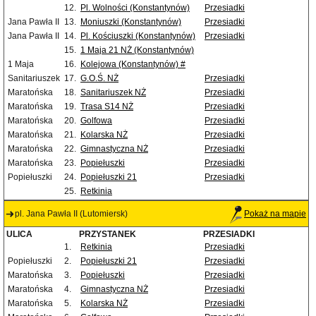
12.
Pl. Wolności (Konstantynów)
Przesiadki
Jana Pawła II
13.
Moniuszki (Konstantynów)
Przesiadki
Jana Pawła II
14.
Pl. Kościuszki (Konstantynów)
Przesiadki
15.
1 Maja 21 NŻ (Konstantynów)
1 Maja
16.
Kolejowa (Konstantynów) #
Sanitariuszek
17.
G.O.Ś. NŻ
Przesiadki
Maratońska
18.
Sanitariuszek NŻ
Przesiadki
Maratońska
19.
Trasa S14 NŻ
Przesiadki
Maratońska
20.
Golfowa
Przesiadki
Maratońska
21.
Kolarska NŻ
Przesiadki
Maratońska
22.
Gimnastyczna NŻ
Przesiadki
Maratońska
23.
Popiełuszki
Przesiadki
Popiełuszki
24.
Popiełuszki 21
Przesiadki
25.
Retkinia
pl. Jana Pawła II (Lutomiersk)
Pokaż na mapie
ULICA
PRZYSTANEK
PRZESIADKI
1.
Retkinia
Przesiadki
Popiełuszki
2.
Popiełuszki 21
Przesiadki
Maratońska
3.
Popiełuszki
Przesiadki
Maratońska
4.
Gimnastyczna NŻ
Przesiadki
Maratońska
5.
Kolarska NŻ
Przesiadki