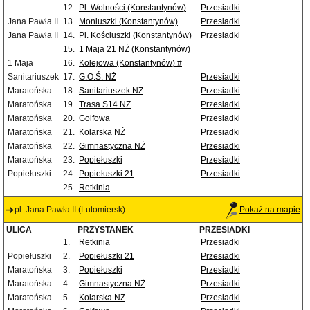
12.
Pl. Wolności (Konstantynów)
Przesiadki
Jana Pawła II
13.
Moniuszki (Konstantynów)
Przesiadki
Jana Pawła II
14.
Pl. Kościuszki (Konstantynów)
Przesiadki
15.
1 Maja 21 NŻ (Konstantynów)
1 Maja
16.
Kolejowa (Konstantynów) #
Sanitariuszek
17.
G.O.Ś. NŻ
Przesiadki
Maratońska
18.
Sanitariuszek NŻ
Przesiadki
Maratońska
19.
Trasa S14 NŻ
Przesiadki
Maratońska
20.
Golfowa
Przesiadki
Maratońska
21.
Kolarska NŻ
Przesiadki
Maratońska
22.
Gimnastyczna NŻ
Przesiadki
Maratońska
23.
Popiełuszki
Przesiadki
Popiełuszki
24.
Popiełuszki 21
Przesiadki
25.
Retkinia
pl. Jana Pawła II (Lutomiersk)
Pokaż na mapie
ULICA
PRZYSTANEK
PRZESIADKI
1.
Retkinia
Przesiadki
Popiełuszki
2.
Popiełuszki 21
Przesiadki
Maratońska
3.
Popiełuszki
Przesiadki
Maratońska
4.
Gimnastyczna NŻ
Przesiadki
Maratońska
5.
Kolarska NŻ
Przesiadki