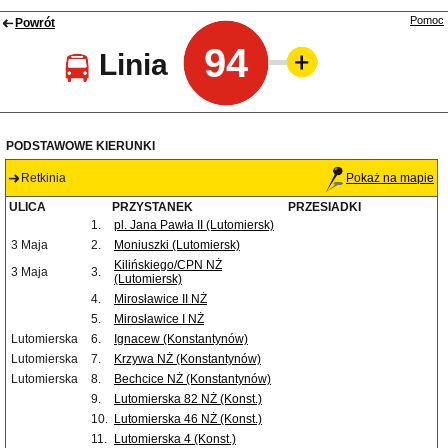
Pomoc
Powrót
94
Linia
PODSTAWOWE KIERUNKI
Retkinia
Pokaż na mapie
ULICA
PRZYSTANEK
PRZESIADKI
1.
pl. Jana Pawła II (Lutomiersk)
3 Maja
2.
Moniuszki (Lutomiersk)
Kilińskiego/CPN NŻ
3 Maja
3.
(Lutomiersk)
4.
Mirosławice II NŻ
5.
Mirosławice I NŻ
Lutomierska
6.
Ignacew (Konstantynów)
Lutomierska
7.
Krzywa NŻ (Konstantynów)
Lutomierska
8.
Bechcice NŻ (Konstantynów)
9.
Lutomierska 82 NŻ (Konst.)
10.
Lutomierska 46 NŻ (Konst.)
11.
Lutomierska 4 (Konst.)