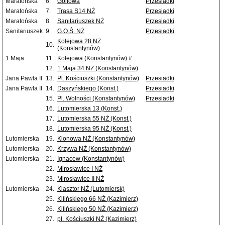
Maratońska
6.
Golfowa
Przesiadki
Maratońska
7.
Trasa S14 NŻ
Przesiadki
Maratońska
8.
Sanitariuszek NŻ
Przesiadki
Sanitariuszek
9.
G.O.Ś. NŻ
Przesiadki
Kolejowa 28 NŻ
10.
(Konstantynów)
1 Maja
11.
Kolejowa (Konstantynów) #
12.
1 Maja 34 NŻ (Konstantynów)
Jana Pawła II
13.
Pl. Kościuszki (Konstantynów)
Przesiadki
Jana Pawła II
14.
Daszyńskiego (Konst.)
Przesiadki
15.
Pl. Wolności (Konstantynów)
Przesiadki
16.
Lutomierska 13 (Konst.)
17.
Lutomierska 55 NŻ (Konst.)
18.
Lutomierska 95 NŻ (Konst.)
Lutomierska
19.
Klonowa NŻ (Konstantynów)
Lutomierska
20.
Krzywa NŻ (Konstantynów)
Lutomierska
21.
Ignacew (Konstantynów)
22.
Mirosławice I NŻ
23.
Mirosławice II NŻ
Lutomierska
24.
Klasztor NŻ (Lutomiersk)
25.
Kilińskiego 66 NŻ (Kazimierz)
26.
Kilińskiego 50 NŻ (Kazimierz)
27.
pl. Kościuszki NŻ (Kazimierz)