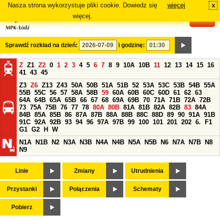
Nasza strona wykorzystuje pliki cookie. Dowiedz się
więcej
x
#
więcej.
Sprawdź rozkład na dzień:
i godzinę:
Z
Z1
Z2
0
1
2
3
4
5
6
7
8
9
10A
10B
11
12
13
14
15
16
41
43
45
Z3
Z6
Z13
Z43
50A
50B
51A
51B
52
53A
53C
53B
54B
55A
55B
55C
56
57
58A
58B
59
60A
60B
60C
60D
61
62
63
64A
64B
65A
65B
66
67
68
69A
69B
70
71A
71B
72A
72B
73
75A
75B
76
77
78
80A
80B
81A
81B
82A
82B
83
84A
84B
85A
85B
86
87A
87B
88A
88B
88C
88D
89
90
91A
91B
91C
92A
92B
93
94
96
97A
97B
99
100
101
201
202
6.
F1
G1
G2
H
W
N1A
N1B
N2
N3A
N3B
N4A
N4B
N5A
N5B
N6
N7A
N7B
N8
N9
Linie
Zmiany
Utrudnienia
Przystanki
Połączenia
Schematy
Pobierz