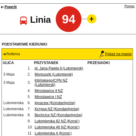
Pomoc
Powrót
94
Linia
PODSTAWOWE KIERUNKI
Retkinia
Pokaż na mapie
ULICA
PRZYSTANEK
PRZESIADKI
1.
pl. Jana Pawła II (Lutomiersk)
3 Maja
2.
Moniuszki (Lutomiersk)
Kilińskiego/CPN NŻ
3 Maja
3.
(Lutomiersk)
4.
Mirosławice II NŻ
5.
Mirosławice I NŻ
Lutomierska
6.
Ignacew (Konstantynów)
Lutomierska
7.
Krzywa NŻ (Konstantynów)
Lutomierska
8.
Bechcice NŻ (Konstantynów)
9.
Lutomierska 82 NŻ (Konst.)
10.
Lutomierska 46 NŻ (Konst.)
11.
Lutomierska 4 (Konst.)