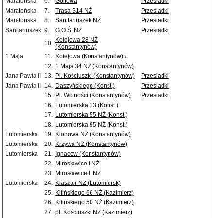
Maratońska
6.
Golfowa
Przesiadki
Maratońska
7.
Trasa S14 NŻ
Przesiadki
Maratońska
8.
Sanitariuszek NŻ
Przesiadki
Sanitariuszek
9.
G.O.Ś. NŻ
Przesiadki
Kolejowa 28 NŻ
10.
(Konstantynów)
1 Maja
11.
Kolejowa (Konstantynów) #
12.
1 Maja 34 NŻ (Konstantynów)
Jana Pawła II
13.
Pl. Kościuszki (Konstantynów)
Przesiadki
Jana Pawła II
14.
Daszyńskiego (Konst.)
Przesiadki
15.
Pl. Wolności (Konstantynów)
Przesiadki
16.
Lutomierska 13 (Konst.)
17.
Lutomierska 55 NŻ (Konst.)
18.
Lutomierska 95 NŻ (Konst.)
Lutomierska
19.
Klonowa NŻ (Konstantynów)
Lutomierska
20.
Krzywa NŻ (Konstantynów)
Lutomierska
21.
Ignacew (Konstantynów)
22.
Mirosławice I NŻ
23.
Mirosławice II NŻ
Lutomierska
24.
Klasztor NŻ (Lutomiersk)
25.
Kilińskiego 66 NŻ (Kazimierz)
26.
Kilińskiego 50 NŻ (Kazimierz)
27.
pl. Kościuszki NŻ (Kazimierz)