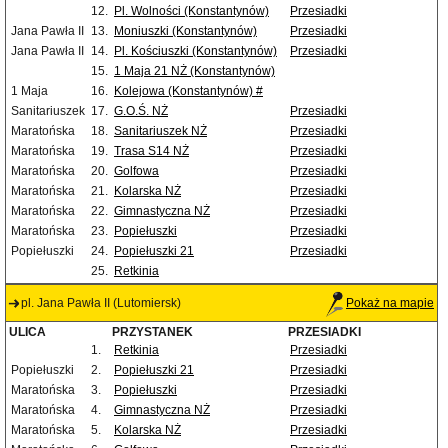
12.
Pl. Wolności (Konstantynów)
Przesiadki
Jana Pawła II
13.
Moniuszki (Konstantynów)
Przesiadki
Jana Pawła II
14.
Pl. Kościuszki (Konstantynów)
Przesiadki
15.
1 Maja 21 NŻ (Konstantynów)
1 Maja
16.
Kolejowa (Konstantynów) #
Sanitariuszek
17.
G.O.Ś. NŻ
Przesiadki
Maratońska
18.
Sanitariuszek NŻ
Przesiadki
Maratońska
19.
Trasa S14 NŻ
Przesiadki
Maratońska
20.
Golfowa
Przesiadki
Maratońska
21.
Kolarska NŻ
Przesiadki
Maratońska
22.
Gimnastyczna NŻ
Przesiadki
Maratońska
23.
Popiełuszki
Przesiadki
Popiełuszki
24.
Popiełuszki 21
Przesiadki
25.
Retkinia
pl. Jana Pawła II (Lutomiersk)
Pokaż na mapie
ULICA
PRZYSTANEK
PRZESIADKI
1.
Retkinia
Przesiadki
Popiełuszki
2.
Popiełuszki 21
Przesiadki
Maratońska
3.
Popiełuszki
Przesiadki
Maratońska
4.
Gimnastyczna NŻ
Przesiadki
Maratońska
5.
Kolarska NŻ
Przesiadki