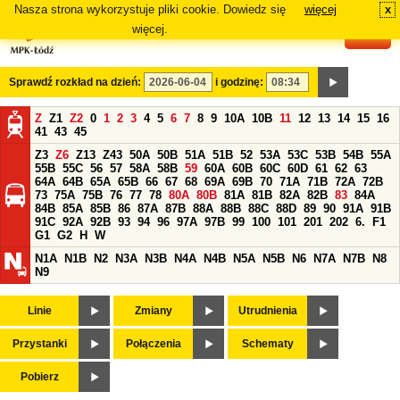
Nasza strona wykorzystuje pliki cookie. Dowiedz się
więcej
x
#
więcej.
Sprawdź rozkład na dzień:
i godzinę:
Z
Z1
Z2
0
1
2
3
4
5
6
7
8
9
10A
10B
11
12
13
14
15
16
41
43
45
Z3
Z6
Z13
Z43
50A
50B
51A
51B
52
53A
53C
53B
54B
55A
55B
55C
56
57
58A
58B
59
60A
60B
60C
60D
61
62
63
64A
64B
65A
65B
66
67
68
69A
69B
70
71A
71B
72A
72B
73
75A
75B
76
77
78
80A
80B
81A
81B
82A
82B
83
84A
84B
85A
85B
86
87A
87B
88A
88B
88C
88D
89
90
91A
91B
91C
92A
92B
93
94
96
97A
97B
99
100
101
201
202
6.
F1
G1
G2
H
W
N1A
N1B
N2
N3A
N3B
N4A
N4B
N5A
N5B
N6
N7A
N7B
N8
N9
Linie
Zmiany
Utrudnienia
Przystanki
Połączenia
Schematy
Pobierz