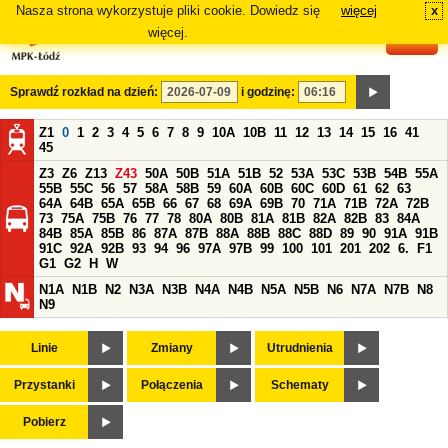
Nasza strona wykorzystuje pliki cookie. Dowiedz się
więcej
x
#
więcej.
Sprawdź rozkład na dzień:
i godzinę:
Z1
0
1
2
3
4
5
6
7
8
9
10A
10B
11
12
13
14
15
16
41
45
Z3
Z6
Z13
Z43
50A
50B
51A
51B
52
53A
53C
53B
54B
55A
55B
55C
56
57
58A
58B
59
60A
60B
60C
60D
61
62
63
64A
64B
65A
65B
66
67
68
69A
69B
70
71A
71B
72A
72B
73
75A
75B
76
77
78
80A
80B
81A
81B
82A
82B
83
84A
84B
85A
85B
86
87A
87B
88A
88B
88C
88D
89
90
91A
91B
91C
92A
92B
93
94
96
97A
97B
99
100
101
201
202
6.
F1
G1
G2
H
W
N1A
N1B
N2
N3A
N3B
N4A
N4B
N5A
N5B
N6
N7A
N7B
N8
N9
Linie
Zmiany
Utrudnienia
Przystanki
Połączenia
Schematy
Pobierz