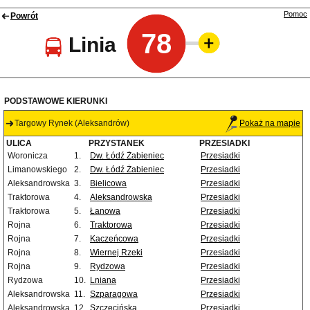
Pomoc
Powrót
78
Linia
PODSTAWOWE KIERUNKI
Targowy Rynek (Aleksandrów)
Pokaż na mapie
ULICA
PRZYSTANEK
PRZESIADKI
Woronicza
1.
Dw. Łódź Żabieniec
Przesiadki
Limanowskiego
2.
Dw. Łódź Żabieniec
Przesiadki
Aleksandrowska
3.
Bielicowa
Przesiadki
Traktorowa
4.
Aleksandrowska
Przesiadki
Traktorowa
5.
Łanowa
Przesiadki
Rojna
6.
Traktorowa
Przesiadki
Rojna
7.
Kaczeńcowa
Przesiadki
Rojna
8.
Wiernej Rzeki
Przesiadki
Rojna
9.
Rydzowa
Przesiadki
Rydzowa
10.
Lniana
Przesiadki
Aleksandrowska
11.
Szparagowa
Przesiadki
Aleksandrowska
12.
Szczecińska
Przesiadki