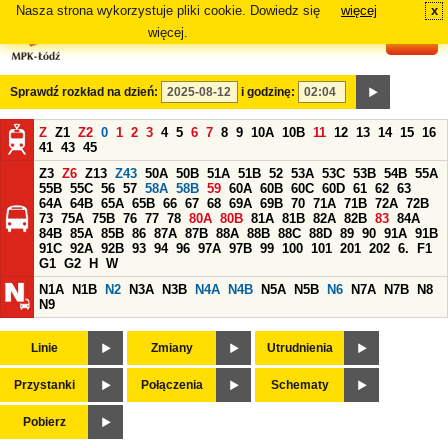
Nasza strona wykorzystuje pliki cookie. Dowiedz się
więcej
x
#
więcej.
Sprawdź rozkład na dzień:
i godzinę:
Z
Z1
Z2
0
1
2
3
4
5
6
7
8
9
10A
10B
11
12
13
14
15
16
41
43
45
Z3
Z6
Z13
Z43
50A
50B
51A
51B
52
53A
53C
53B
54B
55A
55B
55C
56
57
58A
58B
59
60A
60B
60C
60D
61
62
63
64A
64B
65A
65B
66
67
68
69A
69B
70
71A
71B
72A
72B
73
75A
75B
76
77
78
80A
80B
81A
81B
82A
82B
83
84A
84B
85A
85B
86
87A
87B
88A
88B
88C
88D
89
90
91A
91B
91C
92A
92B
93
94
96
97A
97B
99
100
101
201
202
6.
F1
G1
G2
H
W
N1A
N1B
N2
N3A
N3B
N4A
N4B
N5A
N5B
N6
N7A
N7B
N8
N9
Linie
Zmiany
Utrudnienia
Przystanki
Połączenia
Schematy
Pobierz