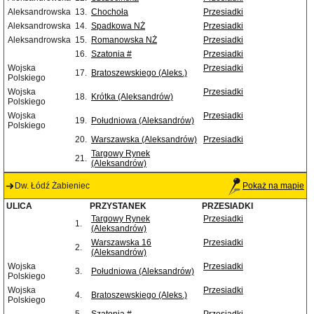
Aleksandrowska
13.
Chochoła
Przesiadki
Aleksandrowska
14.
Spadkowa NŻ
Przesiadki
Aleksandrowska
15.
Romanowska NŻ
Przesiadki
16.
Szatonia #
Przesiadki
Wojska
Przesiadki
17.
Bratoszewskiego (Aleks.)
Polskiego
Wojska
Przesiadki
18.
Krótka (Aleksandrów)
Polskiego
Wojska
Przesiadki
19.
Południowa (Aleksandrów)
Polskiego
20.
Warszawska (Aleksandrów)
Przesiadki
Targowy Rynek
21.
(Aleksandrów)
Dw. Łódź Żabieniec
Pokaż na mapie
ULICA
PRZYSTANEK
PRZESIADKI
Targowy Rynek
Przesiadki
1.
(Aleksandrów)
Warszawska 16
Przesiadki
2.
(Aleksandrów)
Wojska
Przesiadki
3.
Południowa (Aleksandrów)
Polskiego
Wojska
Przesiadki
4.
Bratoszewskiego (Aleks.)
Polskiego