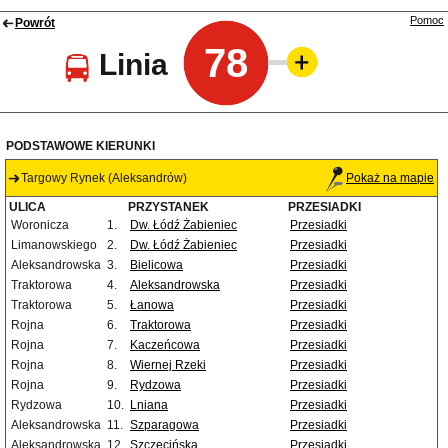
Pomoc
Powrót
78
Linia
PODSTAWOWE KIERUNKI
Targowy Rynek (Aleksandrów)
Pokaż na mapie
ULICA
PRZYSTANEK
PRZESIADKI
Woronicza
1.
Dw. Łódź Żabieniec
Przesiadki
Limanowskiego
2.
Dw. Łódź Żabieniec
Przesiadki
Aleksandrowska
3.
Bielicowa
Przesiadki
Traktorowa
4.
Aleksandrowska
Przesiadki
Traktorowa
5.
Łanowa
Przesiadki
Rojna
6.
Traktorowa
Przesiadki
Rojna
7.
Kaczeńcowa
Przesiadki
Rojna
8.
Wiernej Rzeki
Przesiadki
Rojna
9.
Rydzowa
Przesiadki
Rydzowa
10.
Lniana
Przesiadki
Aleksandrowska
11.
Szparagowa
Przesiadki
Aleksandrowska
12.
Szczecińska
Przesiadki