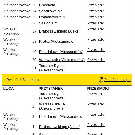
Aleksandrowska
13.
Chochoła
Przesiadki
Aleksandrowska
14.
Spadkowa NŻ
Przesiadki
Aleksandrowska
15.
Romanowska NŻ
Przesiadki
16.
Szatonia #
Przesiadki
Wojska
Przesiadki
17.
Bratoszewskiego (Aleks.)
Polskiego
Wojska
Przesiadki
18.
Krótka (Aleksandrów)
Polskiego
Wojska
Przesiadki
19.
Południowa (Aleksandrów)
Polskiego
20.
Warszawska (Aleksandrów)
Przesiadki
Targowy Rynek
21.
(Aleksandrów)
Dw. Łódź Żabieniec
Pokaż na mapie
ULICA
PRZYSTANEK
PRZESIADKI
Targowy Rynek
Przesiadki
1.
(Aleksandrów)
Warszawska 16
Przesiadki
2.
(Aleksandrów)
Wojska
Przesiadki
3.
Południowa (Aleksandrów)
Polskiego
Wojska
Przesiadki
4.
Bratoszewskiego (Aleks.)
Polskiego