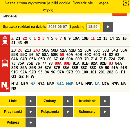
Nasza strona wykorzystuje pliki cookie. Dowiedz się
więcej
x
#
więcej.
Sprawdź rozkład na dzień:
i godzinę:
Z
Z1
Z2
0
1
2
3
4
5
6
7
8
9
10A
10B
11
12
13
14
15
16
41
43
45
Z3
Z6
Z13
Z43
50A
50B
51A
51B
52
53A
53C
53B
54B
55A
55B
55C
56
57
58A
58B
59
60A
60B
60C
60D
61
62
63
64A
64B
65A
65B
66
67
68
69A
69B
70
71A
71B
72A
72B
73
75A
75B
76
77
78
80A
80B
81A
81B
82A
82B
83
84A
84B
85A
85B
86
87A
87B
88A
88B
88C
88D
89
90
91A
91B
91C
92A
92B
93
94
96
97A
97B
99
100
101
201
202
6.
F1
G1
G2
H
W
N1A
N1B
N2
N3A
N3B
N4A
N4B
N5A
N5B
N6
N7A
N7B
N8
N9
Linie
Zmiany
Utrudnienia
Przystanki
Połączenia
Schematy
Pobierz