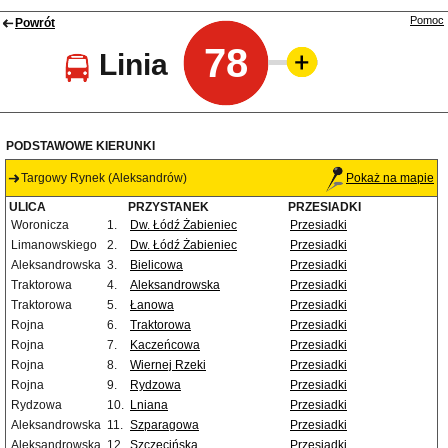
Pomoc
Powrót
78
Linia
PODSTAWOWE KIERUNKI
Targowy Rynek (Aleksandrów)
Pokaż na mapie
ULICA
PRZYSTANEK
PRZESIADKI
Woronicza
1.
Dw. Łódź Żabieniec
Przesiadki
Limanowskiego
2.
Dw. Łódź Żabieniec
Przesiadki
Aleksandrowska
3.
Bielicowa
Przesiadki
Traktorowa
4.
Aleksandrowska
Przesiadki
Traktorowa
5.
Łanowa
Przesiadki
Rojna
6.
Traktorowa
Przesiadki
Rojna
7.
Kaczeńcowa
Przesiadki
Rojna
8.
Wiernej Rzeki
Przesiadki
Rojna
9.
Rydzowa
Przesiadki
Rydzowa
10.
Lniana
Przesiadki
Aleksandrowska
11.
Szparagowa
Przesiadki
Aleksandrowska
12.
Szczecińska
Przesiadki