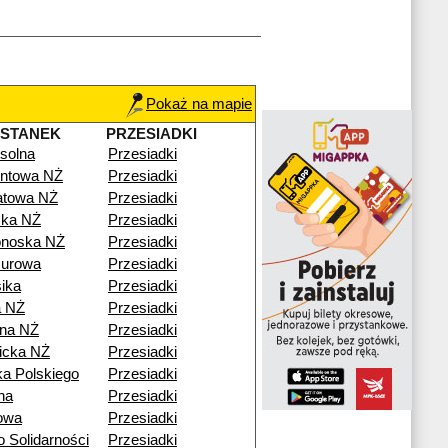
Pokaż na mapie
YSTANEK
PRZESIADKI
solna
Przesiadki
yntowa NŻ
Przesiadki
atowa NŻ
Przesiadki
ska NŻ
Przesiadki
onoska NŻ
Przesiadki
urowa
Przesiadki
ika
Przesiadki
a NŻ
Przesiadki
żna NŻ
Przesiadki
icka NŻ
Przesiadki
a Polskiego
Przesiadki
na
Przesiadki
owa
Przesiadki
 Solidarności
Przesiadki