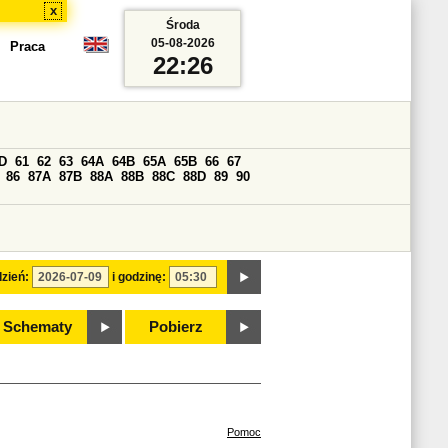
x
Środa
05-08-2026
Praca
22:26
D
61
62
63
64A
64B
65A
65B
66
67
86
87A
87B
88A
88B
88C
88D
89
90
zień:
i godzinę:
Schematy
Pobierz
Pomoc