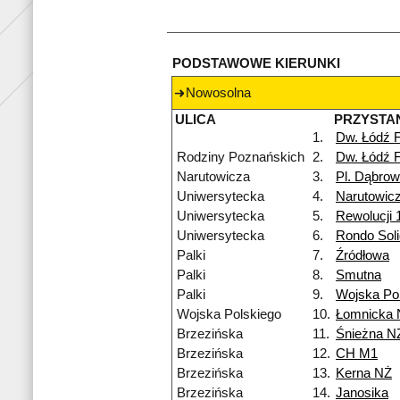
PODSTAWOWE KIERUNKI
Nowosolna
ULICA
PRZYSTA
1.
Dw. Łódź 
Rodziny Poznańskich
2.
Dw. Łódź 
Narutowicza
3.
Pl. Dąbrow
Uniwersytecka
4.
Narutowic
Uniwersytecka
5.
Rewolucji 
Uniwersytecka
6.
Rondo Soli
Palki
7.
Źródłowa
Palki
8.
Smutna
Palki
9.
Wojska Po
Wojska Polskiego
10.
Łomnicka 
Brzezińska
11.
Śnieżna N
Brzezińska
12.
CH M1
Brzezińska
13.
Kerna NŻ
Brzezińska
14.
Janosika