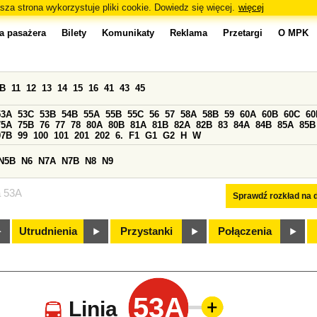
sza strona wykorzystuje pliki cookie. Dowiedz się więcej.
więcej
a pasażera
Bilety
Komunikaty
Reklama
Przetargi
O MPK
0B
11
12
13
14
15
16
41
43
45
53A
53C
53B
54B
55A
55B
55C
56
57
58A
58B
59
60A
60B
60C
60
75A
75B
76
77
78
80A
80B
81A
81B
82A
82B
83
84A
84B
85A
85B
97B
99
100
101
201
202
6.
F1
G1
G2
H
W
N5B
N6
N7A
N7B
N8
N9
a 53A
Sprawdź rozkład na d
Utrudnienia
Przystanki
Połączenia
53A
Linia