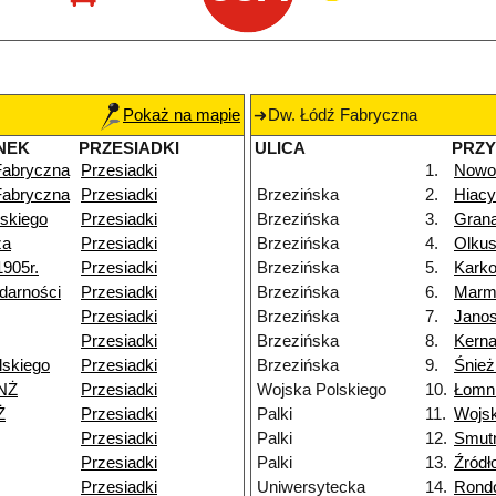
Pokaż na mapie
Dw. Łódź Fabryczna
NEK
PRZESIADKI
ULICA
PRZ
Fabryczna
Przesiadki
1.
Nowo
Fabryczna
Przesiadki
Brzezińska
2.
Hiac
skiego
Przesiadki
Brzezińska
3.
Gran
za
Przesiadki
Brzezińska
4.
Olku
1905r.
Przesiadki
Brzezińska
5.
Kark
darności
Przesiadki
Brzezińska
6.
Marm
Przesiadki
Brzezińska
7.
Janos
Przesiadki
Brzezińska
8.
Kern
lskiego
Przesiadki
Brzezińska
9.
Śnie
NŻ
Przesiadki
Wojska Polskiego
10.
Łomn
Ż
Przesiadki
Palki
11.
Wojsk
Przesiadki
Palki
12.
Smut
Przesiadki
Palki
13.
Źródł
Przesiadki
Uniwersytecka
14.
Rondo