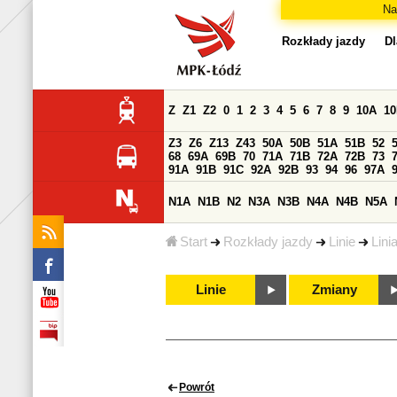
Na
Rozkłady jazdy
Dl
Z
Z1
Z2
0
1
2
3
4
5
6
7
8
9
10A
1
Z3
Z6
Z13
Z43
50A
50B
51A
51B
52
68
69A
69B
70
71A
71B
72A
72B
73
91A
91B
91C
92A
92B
93
94
96
97A
N1A
N1B
N2
N3A
N3B
N4A
N4B
N5A
Start
Rozkłady jazdy
Linie
Lini
Linie
Zmiany
Powrót