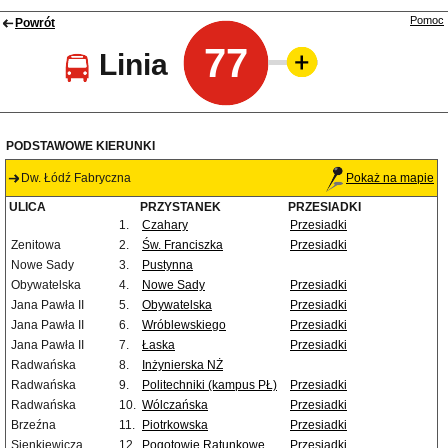
Pomoc
Powrót
77
Linia
PODSTAWOWE KIERUNKI
Dw. Łódź Fabryczna
Pokaż na mapie
ULICA
PRZYSTANEK
PRZESIADKI
1.
Czahary
Przesiadki
Zenitowa
2.
Św. Franciszka
Przesiadki
Nowe Sady
3.
Pustynna
Obywatelska
4.
Nowe Sady
Przesiadki
Jana Pawła II
5.
Obywatelska
Przesiadki
Jana Pawła II
6.
Wróblewskiego
Przesiadki
Jana Pawła II
7.
Łaska
Przesiadki
Radwańska
8.
Inżynierska NŻ
Radwańska
9.
Politechniki (kampus PŁ)
Przesiadki
Radwańska
10.
Wólczańska
Przesiadki
Brzeźna
11.
Piotrkowska
Przesiadki
Sienkiewicza
12.
Pogotowie Ratunkowe
Przesiadki