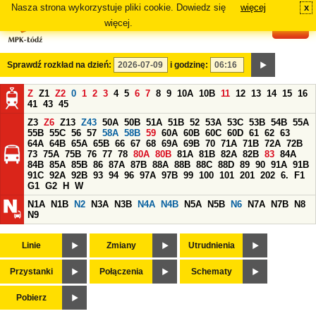
Nasza strona wykorzystuje pliki cookie. Dowiedz się
więcej
x
#
więcej.
Sprawdź rozkład na dzień:
i godzinę:
Z
Z1
Z2
0
1
2
3
4
5
6
7
8
9
10A
10B
11
12
13
14
15
16
41
43
45
Z3
Z6
Z13
Z43
50A
50B
51A
51B
52
53A
53C
53B
54B
55A
55B
55C
56
57
58A
58B
59
60A
60B
60C
60D
61
62
63
64A
64B
65A
65B
66
67
68
69A
69B
70
71A
71B
72A
72B
73
75A
75B
76
77
78
80A
80B
81A
81B
82A
82B
83
84A
84B
85A
85B
86
87A
87B
88A
88B
88C
88D
89
90
91A
91B
91C
92A
92B
93
94
96
97A
97B
99
100
101
201
202
6.
F1
G1
G2
H
W
N1A
N1B
N2
N3A
N3B
N4A
N4B
N5A
N5B
N6
N7A
N7B
N8
N9
Linie
Zmiany
Utrudnienia
Przystanki
Połączenia
Schematy
Pobierz