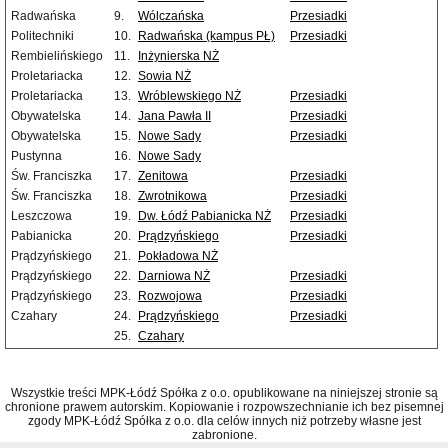
Radwańska
9.
Wólczańska
Przesiadki
Politechniki
10.
Radwańska (kampus PŁ)
Przesiadki
Rembielińskiego
11.
Inżynierska NŻ
Proletariacka
12.
Sowia NŻ
Proletariacka
13.
Wróblewskiego NŻ
Przesiadki
Obywatelska
14.
Jana Pawła II
Przesiadki
Obywatelska
15.
Nowe Sady
Przesiadki
Pustynna
16.
Nowe Sady
Św. Franciszka
17.
Zenitowa
Przesiadki
Św. Franciszka
18.
Zwrotnikowa
Przesiadki
Leszczowa
19.
Dw. Łódź Pabianicka NŻ
Przesiadki
Pabianicka
20.
Prądzyńskiego
Przesiadki
Prądzyńskiego
21.
Pokładowa NŻ
Prądzyńskiego
22.
Darniowa NŻ
Przesiadki
Prądzyńskiego
23.
Rozwojowa
Przesiadki
Czahary
24.
Prądzyńskiego
Przesiadki
25.
Czahary
Wszystkie treści MPK-Łódź Spółka z o.o. opublikowane na niniejszej stronie są
chronione prawem autorskim. Kopiowanie i rozpowszechnianie ich bez pisemnej
zgody MPK-Łódź Spółka z o.o. dla celów innych niż potrzeby własne jest
zabronione.