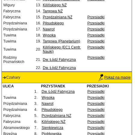
Wigury
13.
Kilińskiego NŻ
Fabryczna
14.
Targowa NŻ
Fabryczna
15.
Przędzalniana NŻ
Przesiadki
Przędzalniana
16.
Piłsudskiego
Przesiadki
Przędzalniana
17.
Nawrot
Przesiadki
Tuwima
18.
Wysoka
Przesiadki
Tuwima
19.
Targowa (Planetarium)
Przesiadki
Kilińskiego (EC1 Centr.
Przesiadki
Tuwima
20.
Nauki)
Rodziny
Przesiadki
21.
Dw. Łódź Fabryczna
Poznańskich
22.
Dw. Łódź Fabryczna
Czahary
Pokaż na mapie
ULICA
PRZYSTANEK
PRZESIADKI
1.
Dw. Łódź Fabryczna
Przesiadki
Tuwima
2.
Wysoka
Przesiadki
Przędzalniana
3.
Nawrot
Przesiadki
Przędzalniana
4.
Piłsudskiego
Przesiadki
Fabryczna
5.
Przędzalniana NŻ
Przesiadki
Fabryczna
6.
Kilińskiego NŻ
Przesiadki
Abramowskiego
7.
Sienkiewicza
Przesiadki
Brzeźna
8.
Piotrkowska
Przesiadki