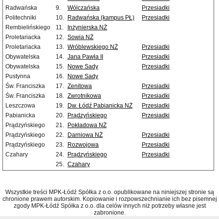
Radwańska
9.
Wólczańska
Przesiadki
Politechniki
10.
Radwańska (kampus PŁ)
Przesiadki
Rembielińskiego
11.
Inżynierska NŻ
Proletariacka
12.
Sowia NŻ
Proletariacka
13.
Wróblewskiego NŻ
Przesiadki
Obywatelska
14.
Jana Pawła II
Przesiadki
Obywatelska
15.
Nowe Sady
Przesiadki
Pustynna
16.
Nowe Sady
Św. Franciszka
17.
Zenitowa
Przesiadki
Św. Franciszka
18.
Zwrotnikowa
Przesiadki
Leszczowa
19.
Dw. Łódź Pabianicka NŻ
Przesiadki
Pabianicka
20.
Prądzyńskiego
Przesiadki
Prądzyńskiego
21.
Pokładowa NŻ
Prądzyńskiego
22.
Darniowa NŻ
Przesiadki
Prądzyńskiego
23.
Rozwojowa
Przesiadki
Czahary
24.
Prądzyńskiego
Przesiadki
25.
Czahary
Wszystkie treści MPK-Łódź Spółka z o.o. opublikowane na niniejszej stronie są
chronione prawem autorskim. Kopiowanie i rozpowszechnianie ich bez pisemnej
zgody MPK-Łódź Spółka z o.o. dla celów innych niż potrzeby własne jest
zabronione.