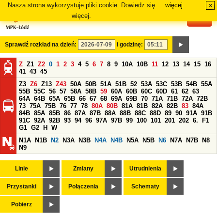
Nasza strona wykorzystuje pliki cookie. Dowiedz się
więcej
x
#
więcej.
Sprawdź rozkład na dzień:
i godzinę:
Z
Z1
Z2
0
1
2
3
4
5
6
7
8
9
10A
10B
11
12
13
14
15
16
41
43
45
Z3
Z6
Z13
Z43
50A
50B
51A
51B
52
53A
53C
53B
54B
55A
55B
55C
56
57
58A
58B
59
60A
60B
60C
60D
61
62
63
64A
64B
65A
65B
66
67
68
69A
69B
70
71A
71B
72A
72B
73
75A
75B
76
77
78
80A
80B
81A
81B
82A
82B
83
84A
84B
85A
85B
86
87A
87B
88A
88B
88C
88D
89
90
91A
91B
91C
92A
92B
93
94
96
97A
97B
99
100
101
201
202
6.
F1
G1
G2
H
W
N1A
N1B
N2
N3A
N3B
N4A
N4B
N5A
N5B
N6
N7A
N7B
N8
N9
Linie
Zmiany
Utrudnienia
Przystanki
Połączenia
Schematy
Pobierz