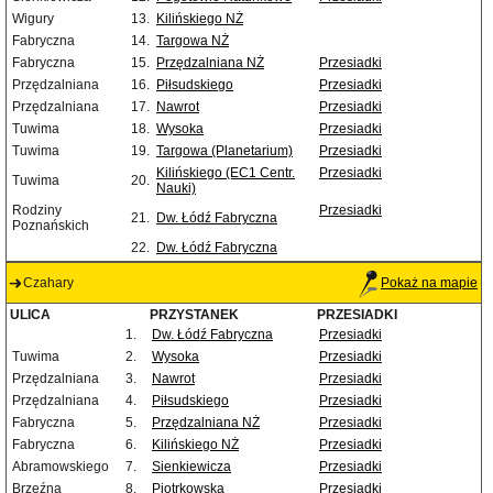
Wigury
13.
Kilińskiego NŻ
Fabryczna
14.
Targowa NŻ
Fabryczna
15.
Przędzalniana NŻ
Przesiadki
Przędzalniana
16.
Piłsudskiego
Przesiadki
Przędzalniana
17.
Nawrot
Przesiadki
Tuwima
18.
Wysoka
Przesiadki
Tuwima
19.
Targowa (Planetarium)
Przesiadki
Kilińskiego (EC1 Centr.
Przesiadki
Tuwima
20.
Nauki)
Rodziny
Przesiadki
21.
Dw. Łódź Fabryczna
Poznańskich
22.
Dw. Łódź Fabryczna
Czahary
Pokaż na mapie
ULICA
PRZYSTANEK
PRZESIADKI
1.
Dw. Łódź Fabryczna
Przesiadki
Tuwima
2.
Wysoka
Przesiadki
Przędzalniana
3.
Nawrot
Przesiadki
Przędzalniana
4.
Piłsudskiego
Przesiadki
Fabryczna
5.
Przędzalniana NŻ
Przesiadki
Fabryczna
6.
Kilińskiego NŻ
Przesiadki
Abramowskiego
7.
Sienkiewicza
Przesiadki
Brzeźna
8.
Piotrkowska
Przesiadki