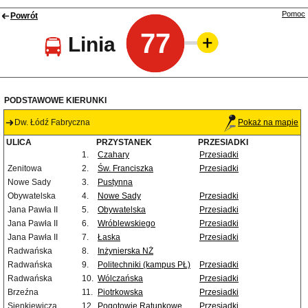
Pomoc
Powrót
77
Linia
PODSTAWOWE KIERUNKI
Dw. Łódź Fabryczna
Pokaż na mapie
ULICA
PRZYSTANEK
PRZESIADKI
1.
Czahary
Przesiadki
Zenitowa
2.
Św. Franciszka
Przesiadki
Nowe Sady
3.
Pustynna
Obywatelska
4.
Nowe Sady
Przesiadki
Jana Pawła II
5.
Obywatelska
Przesiadki
Jana Pawła II
6.
Wróblewskiego
Przesiadki
Jana Pawła II
7.
Łaska
Przesiadki
Radwańska
8.
Inżynierska NŻ
Radwańska
9.
Politechniki (kampus PŁ)
Przesiadki
Radwańska
10.
Wólczańska
Przesiadki
Brzeźna
11.
Piotrkowska
Przesiadki
Sienkiewicza
12.
Pogotowie Ratunkowe
Przesiadki