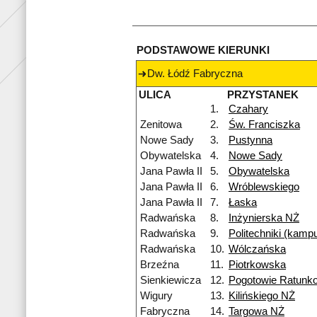
PODSTAWOWE KIERUNKI
Dw. Łódź Fabryczna
ULICA
PRZYSTANEK
1.
Czahary
Zenitowa
2.
Św. Franciszka
Nowe Sady
3.
Pustynna
Obywatelska
4.
Nowe Sady
Jana Pawła II
5.
Obywatelska
Jana Pawła II
6.
Wróblewskiego
Jana Pawła II
7.
Łaska
Radwańska
8.
Inżynierska NŻ
Radwańska
9.
Politechniki (kamp
Radwańska
10.
Wólczańska
Brzeźna
11.
Piotrkowska
Sienkiewicza
12.
Pogotowie Ratunk
Wigury
13.
Kilińskiego NŻ
Fabryczna
14.
Targowa NŻ