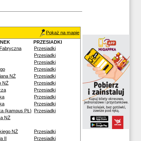
Pokaż na mapie
ANEK
PRZESIADKI
 Fabryczna
Przesiadki
Przesiadki
Przesiadki
ego
Przesiadki
iana NŻ
Przesiadki
go NŻ
Przesiadki
cza
Przesiadki
ka
Przesiadki
ka
Przesiadki
a (kampus PŁ)
Przesiadki
ka NŻ
kiego NŻ
Przesiadki
a II
Przesiadki