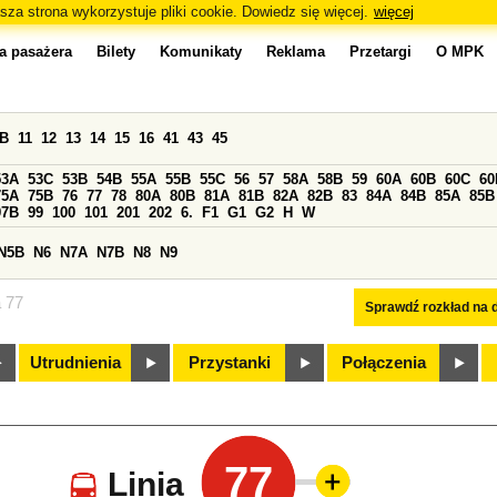
sza strona wykorzystuje pliki cookie. Dowiedz się więcej.
więcej
a pasażera
Bilety
Komunikaty
Reklama
Przetargi
O MPK
0B
11
12
13
14
15
16
41
43
45
53A
53C
53B
54B
55A
55B
55C
56
57
58A
58B
59
60A
60B
60C
60
75A
75B
76
77
78
80A
80B
81A
81B
82A
82B
83
84A
84B
85A
85B
97B
99
100
101
201
202
6.
F1
G1
G2
H
W
N5B
N6
N7A
N7B
N8
N9
a 77
Sprawdź rozkład na d
Utrudnienia
Przystanki
Połączenia
77
Linia