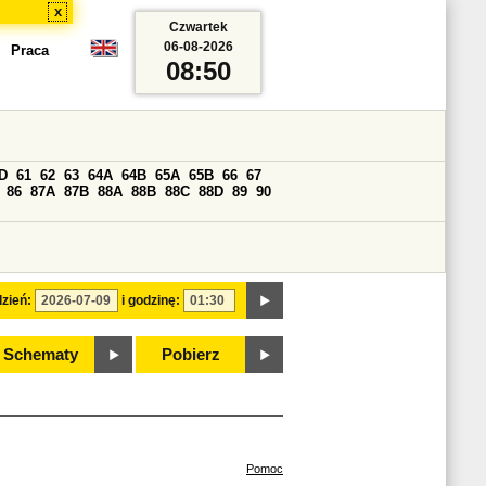
x
Czwartek
06-08-2026
Praca
08:50
D
61
62
63
64A
64B
65A
65B
66
67
86
87A
87B
88A
88B
88C
88D
89
90
zień:
i godzinę:
Schematy
Pobierz
Pomoc