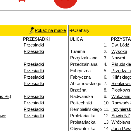
Pokaż na mapie
Czahary
PRZESIADKI
ULICA
PRZYST
Przesiadki
1.
Dw. Łódź
Przesiadki
Tuwima
2.
Wysoka
Przędzalniana
3.
Nawrot
Przesiadki
Przędzalniana
4.
Piłsudski
Przesiadki
Fabryczna
5.
Przędzaln
Przesiadki
Fabryczna
6.
Kilińskie
Przesiadki
Abramowskiego
7.
Sienkiewi
Brzeźna
8.
Piotrkows
us PŁ)
Przesiadki
Radwańska
9.
Wólczańs
Przesiadki
Politechniki
10.
Radwańsk
Przesiadki
Rembielińskiego
11.
Inżyniers
owe
Przesiadki
Proletariacka
12.
Sowia NŻ
Proletariacka
13.
Wróblews
Obywatelska
14.
Jana Pawł