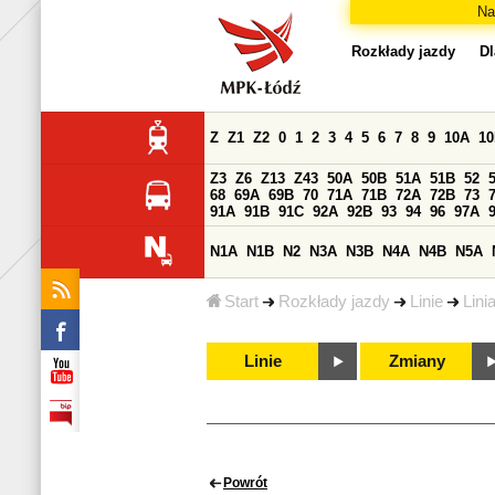
Na
Rozkłady jazdy
Dl
Z
Z1
Z2
0
1
2
3
4
5
6
7
8
9
10A
1
Z3
Z6
Z13
Z43
50A
50B
51A
51B
52
68
69A
69B
70
71A
71B
72A
72B
73
91A
91B
91C
92A
92B
93
94
96
97A
N1A
N1B
N2
N3A
N3B
N4A
N4B
N5A
Start
Rozkłady jazdy
Linie
Lini
Linie
Zmiany
Powrót