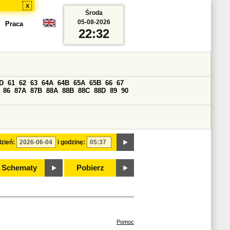
x
Środa
05-08-2026
Praca
22:32
D
61
62
63
64A
64B
65A
65B
66
67
86
87A
87B
88A
88B
88C
88D
89
90
zień:
i godzinę:
Schematy
Pobierz
Pomoc