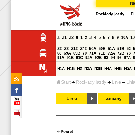
Na
Rozkłady jazdy
Dl
Z
Z1
Z2
0
1
2
3
4
5
6
7
8
9
10A
1
Z3
Z6
Z13
Z43
50A
50B
51A
51B
52
68
69A
69B
70
71A
71B
72A
72B
73
91A
91B
91C
92A
92B
93
94
96
97A
N1A
N1B
N2
N3A
N3B
N4A
N4B
N5A
Start
Rozkłady jazdy
Linie
Lini
Linie
Zmiany
Powrót