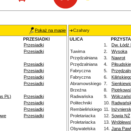
Pokaż na mapie
Czahary
PRZESIADKI
ULICA
PRZYST
Przesiadki
1.
Dw. Łódź
Przesiadki
Tuwima
2.
Wysoka
Przędzalniana
3.
Nawrot
Przesiadki
Przędzalniana
4.
Piłsudski
Przesiadki
Fabryczna
5.
Przędzaln
Przesiadki
Fabryczna
6.
Kilińskie
Przesiadki
Abramowskiego
7.
Sienkiewi
Brzeźna
8.
Piotrkows
us PŁ)
Przesiadki
Radwańska
9.
Wólczańs
Przesiadki
Politechniki
10.
Radwańsk
Przesiadki
Rembielińskiego
11.
Inżyniers
owe
Przesiadki
Proletariacka
12.
Sowia NŻ
Proletariacka
13.
Wróblews
Obywatelska
14.
Jana Pawł