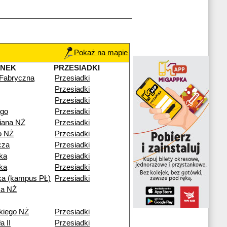
Pokaż na mapie
ANEK
PRZESIADKI
 Fabryczna
Przesiadki
Przesiadki
Przesiadki
ego
Przesiadki
iana NŻ
Przesiadki
go NŻ
Przesiadki
cza
Przesiadki
ka
Przesiadki
ka
Przesiadki
a (kampus PŁ)
Przesiadki
ka NŻ
kiego NŻ
Przesiadki
a II
Przesiadki