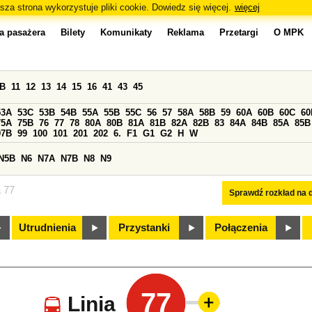
sza strona wykorzystuje pliki cookie. Dowiedz się więcej.
więcej
a pasażera
Bilety
Komunikaty
Reklama
Przetargi
O MPK
0B
11
12
13
14
15
16
41
43
45
53A
53C
53B
54B
55A
55B
55C
56
57
58A
58B
59
60A
60B
60C
60
75A
75B
76
77
78
80A
80B
81A
81B
82A
82B
83
84A
84B
85A
85B
97B
99
100
101
201
202
6.
F1
G1
G2
H
W
N5B
N6
N7A
N7B
N8
N9
a 77
Sprawdź rozkład na d
Utrudnienia
Przystanki
Połączenia
77
Linia