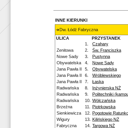
INNE KIERUNKI
Dw. Łódź Fabryczna
ULICA
PRZYSTANEK
1.
Czahary
Zenitowa
2.
Św. Franciszka
Nowe Sady
3.
Pustynna
Obywatelska
4.
Nowe Sady
Jana Pawła II
5.
Obywatelska
Jana Pawła II
6.
Wróblewskiego
Jana Pawła II
7.
Łaska
Radwańska
8.
Inżynierska NŻ
Radwańska
9.
Politechniki (kamp
Radwańska
10.
Wólczańska
Brzeźna
11.
Piotrkowska
Sienkiewicza
12.
Pogotowie Ratunk
Wigury
13.
Kilińskiego NŻ
Fabryczna
14.
Targowa NŻ