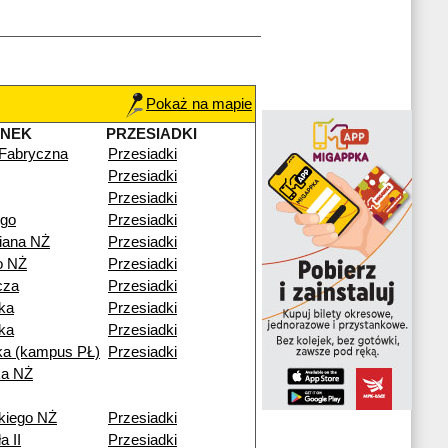
Pokaż na mapie
ANEK
PRZESIADKI
 Fabryczna
Przesiadki
Przesiadki
Przesiadki
ego
Przesiadki
iana NŻ
Przesiadki
go NŻ
Przesiadki
cza
Przesiadki
ka
Przesiadki
ka
Przesiadki
a (kampus PŁ)
Przesiadki
ka NŻ
kiego NŻ
Przesiadki
a II
Przesiadki