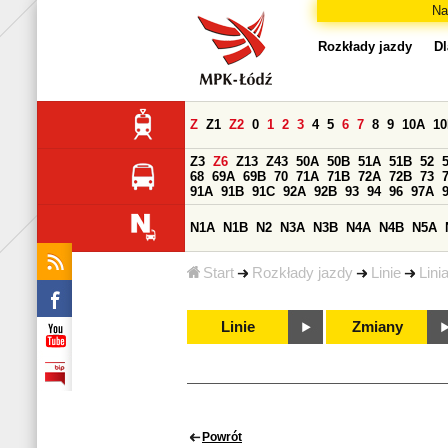
Na
Rozkłady jazdy
Dl
Z
Z1
Z2
0
1
2
3
4
5
6
7
8
9
10A
1
Z3
Z6
Z13
Z43
50A
50B
51A
51B
52
68
69A
69B
70
71A
71B
72A
72B
73
91A
91B
91C
92A
92B
93
94
96
97A
N1A
N1B
N2
N3A
N3B
N4A
N4B
N5A
Start
Rozkłady jazdy
Linie
Lini
Linie
Zmiany
Powrót