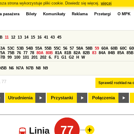
sza strona wykorzystuje pliki cookie. Dowiedz się więcej.
więcej
a pasażera
Bilety
Komunikaty
Reklama
Przetargi
O MPK
0B
11
12
13
14
15
16
41
43
45
53A
53C
53B
54B
55A
55B
55C
56
57
58A
58B
59
60A
60B
60C
60
75A
75B
76
77
78
80A
80B
81A
81B
82A
82B
83
84A
84B
85A
85B
97B
99
100
101
201
202
6.
F1
G1
G2
H
W
N5B
N6
N7A
N7B
N8
N9
a 77
Sprawdź rozkład na d
Utrudnienia
Przystanki
Połączenia
77
Linia