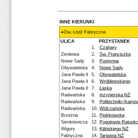
INNE KIERUNKI
Dw. Łódź Fabryczna
ULICA
PRZYSTANEK
1.
Czahary
Zenitowa
2.
Św. Franciszka
Nowe Sady
3.
Pustynna
Obywatelska
4.
Nowe Sady
Jana Pawła II
5.
Obywatelska
Jana Pawła II
6.
Wróblewskiego
Jana Pawła II
7.
Łaska
Radwańska
8.
Inżynierska NŻ
Radwańska
9.
Politechniki (kamp
Radwańska
10.
Wólczańska
Brzeźna
11.
Piotrkowska
Sienkiewicza
12.
Pogotowie Ratunk
Wigury
13.
Kilińskiego NŻ
Fabryczna
14.
Targowa NŻ