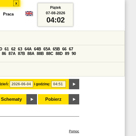
x
Piątek
07-08-2026
Praca
04:02
D
61
62
63
64A
64B
65A
65B
66
67
86
87A
87B
88A
88B
88C
88D
89
90
zień:
i godzinę:
Schematy
Pobierz
Pomoc