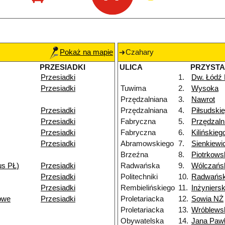
Pokaż na mapie
Czahary
PRZESIADKI
ULICA
PRZYST
Przesiadki
1.
Dw. Łódź
Przesiadki
Tuwima
2.
Wysoka
Przędzalniana
3.
Nawrot
Przesiadki
Przędzalniana
4.
Piłsudski
Przesiadki
Fabryczna
5.
Przędzaln
Przesiadki
Fabryczna
6.
Kilińskie
Przesiadki
Abramowskiego
7.
Sienkiewi
Brzeźna
8.
Piotrkows
us PŁ)
Przesiadki
Radwańska
9.
Wólczańs
Przesiadki
Politechniki
10.
Radwańsk
Przesiadki
Rembielińskiego
11.
Inżyniers
owe
Przesiadki
Proletariacka
12.
Sowia NŻ
Proletariacka
13.
Wróblews
Obywatelska
14.
Jana Pawł