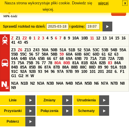
Nasza strona wykorzystuje pliki cookie. Dowiedz się
więcej
x
#
więcej.
Sprawdź rozkład na dzień:
i godzinę:
Z
Z1
Z2
0
1
2
3
4
5
6
7
8
9
10A
10B
11
12
13
14
15
16
41
43
45
Z3
Z6
Z13
Z43
50A
50B
51A
51B
52
53A
53C
53B
54B
55A
55B
55C
56
57
58A
58B
59
60A
60B
60C
60D
61
62
63
64A
64B
65A
65B
66
67
68
69A
69B
70
71A
71B
72A
72B
73
75A
75B
76
77
78
80A
80B
81A
81B
82A
82B
83
84A
84B
85A
85B
86
87A
87B
88A
88B
88C
88D
89
90
91A
91B
91C
92A
92B
93
94
96
97A
97B
99
100
101
201
202
6.
F1
G1
G2
H
W
N1A
N1B
N2
N3A
N3B
N4A
N4B
N5A
N5B
N6
N7A
N7B
N8
N9
Linie
Zmiany
Utrudnienia
Przystanki
Połączenia
Schematy
Pobierz