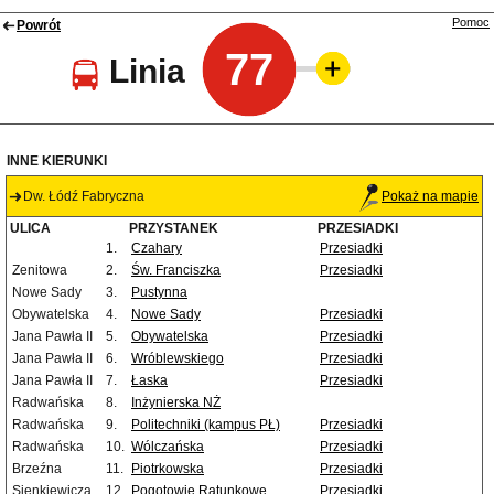
Pomoc
Powrót
77
Linia
INNE KIERUNKI
Dw. Łódź Fabryczna
Pokaż na mapie
ULICA
PRZYSTANEK
PRZESIADKI
1.
Czahary
Przesiadki
Zenitowa
2.
Św. Franciszka
Przesiadki
Nowe Sady
3.
Pustynna
Obywatelska
4.
Nowe Sady
Przesiadki
Jana Pawła II
5.
Obywatelska
Przesiadki
Jana Pawła II
6.
Wróblewskiego
Przesiadki
Jana Pawła II
7.
Łaska
Przesiadki
Radwańska
8.
Inżynierska NŻ
Radwańska
9.
Politechniki (kampus PŁ)
Przesiadki
Radwańska
10.
Wólczańska
Przesiadki
Brzeźna
11.
Piotrkowska
Przesiadki
Sienkiewicza
12.
Pogotowie Ratunkowe
Przesiadki