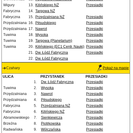
Wigury
13.
Kilińskiego NŻ
Przesiadki
Fabryczna
14.
Targowa NŻ
Fabryczna
15.
Przędzalniana NŻ
Przesiadki
Przędzalniana
16.
Piłsudskiego
Przesiadki
Przędzalniana
17.
Nawrot
Przesiadki
Tuwima
18.
Wysoka
Przesiadki
Tuwima
19.
Targowa (Planetarium)
Przesiadki
Tuwima
20.
Kilińskiego (EC1 Centr. Nauki)
Przesiadki
21.
Dw. Łódź Fabryczna
Przesiadki
22.
Dw. Łódź Fabryczna
Czahary
Pokaż na mapie
ULICA
PRZYSTANEK
PRZESIADKI
1.
Dw. Łódź Fabryczna
Przesiadki
Tuwima
2.
Wysoka
Przesiadki
Przędzalniana
3.
Nawrot
Przesiadki
Przędzalniana
4.
Piłsudskiego
Przesiadki
Fabryczna
5.
Przędzalniana NŻ
Przesiadki
Fabryczna
6.
Kilińskiego NŻ
Przesiadki
Abramowskiego
7.
Sienkiewicza
Przesiadki
Brzeźna
8.
Piotrkowska
Przesiadki
Radwańska
9.
Wólczańska
Przesiadki