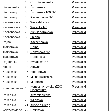
1.
Cm. Szczecińska
Przesiadki
Szczecińska
2.
Św. Teresy
Przesiadki
Św. Teresy
3.
Św. Teresy 109 NŻ
Przesiadki
Św. Teresy
4.
Kaczeńcowa NŻ
Przesiadki
Kaczeńcowa
5.
Wersalska NŻ
Przesiadki
Kaczeńcowa
6.
Warecka NŻ
Przesiadki
Kaczeńcowa
7.
Aleksandrowska
Przesiadki
Kaczeńcowa
8.
Lniana
Rojna
9.
Kaczeńcowa
Przesiadki
Traktorowa
10.
Rojna
Przesiadki
Traktorowa
11.
Nektarowa NŻ
Przesiadki
Traktorowa
12.
Rąbieńska
Przesiadki
Rąbieńska
13.
Kwiatowa NŻ
Przesiadki
Złotno
14.
Siewna
Przesiadki
Krakowska
15.
Biegunowa
Przesiadki
Krakowska
16.
Michałowicza NŻ
Przesiadki
Krakowska
17.
Minerska
Przesiadki
Konstantynowska (ZOO
Przesiadki
Krzemieniecka
18.
Orientarium)
Retkińska
19.
Krzemieniecka
Przesiadki
Retkińska
20.
Wileńska
Przesiadki
Retkińska
21.
Kusocińskiego
Przesiadki
Wyszyńskiego
22.
Retkińska
Przesiadki