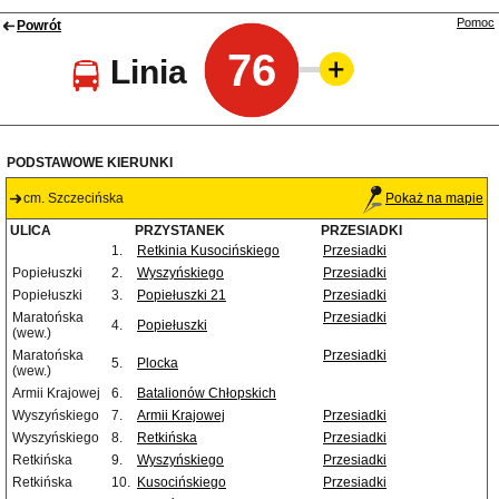
Pomoc
Powrót
76
Linia
PODSTAWOWE KIERUNKI
cm. Szczecińska
Pokaż na mapie
ULICA
PRZYSTANEK
PRZESIADKI
1.
Retkinia Kusocińskiego
Przesiadki
Popiełuszki
2.
Wyszyńskiego
Przesiadki
Popiełuszki
3.
Popiełuszki 21
Przesiadki
Maratońska
Przesiadki
4.
Popiełuszki
(wew.)
Maratońska
Przesiadki
5.
Plocka
(wew.)
Armii Krajowej
6.
Batalionów Chłopskich
Wyszyńskiego
7.
Armii Krajowej
Przesiadki
Wyszyńskiego
8.
Retkińska
Przesiadki
Retkińska
9.
Wyszyńskiego
Przesiadki
Retkińska
10.
Kusocińskiego
Przesiadki