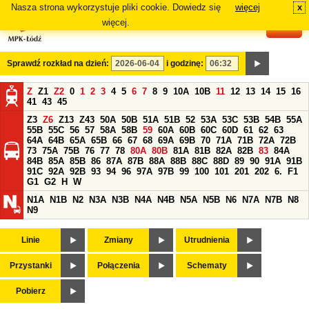
Nasza strona wykorzystuje pliki cookie. Dowiedz się
więcej
x
#
więcej.
Sprawdź rozkład na dzień:
i godzinę:
Z
Z1
Z2
0
1
2
3
4
5
6
7
8
9
10A
10B
11
12
13
14
15
16
41
43
45
Z3
Z6
Z13
Z43
50A
50B
51A
51B
52
53A
53C
53B
54B
55A
55B
55C
56
57
58A
58B
59
60A
60B
60C
60D
61
62
63
64A
64B
65A
65B
66
67
68
69A
69B
70
71A
71B
72A
72B
73
75A
75B
76
77
78
80A
80B
81A
81B
82A
82B
83
84A
84B
85A
85B
86
87A
87B
88A
88B
88C
88D
89
90
91A
91B
91C
92A
92B
93
94
96
97A
97B
99
100
101
201
202
6.
F1
G1
G2
H
W
N1A
N1B
N2
N3A
N3B
N4A
N4B
N5A
N5B
N6
N7A
N7B
N8
N9
Linie
Zmiany
Utrudnienia
Przystanki
Połączenia
Schematy
Pobierz