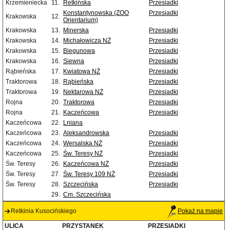
Krzemieniecka
11.
Retkińska
Przesiadki
Konstantynowska (ZOO
Przesiadki
Krakowska
12.
Orientarium)
Krakowska
13.
Minerska
Przesiadki
Krakowska
14.
Michałowicza NŻ
Przesiadki
Krakowska
15.
Biegunowa
Przesiadki
Krakowska
16.
Siewna
Przesiadki
Rąbieńska
17.
Kwiatowa NŻ
Przesiadki
Traktorowa
18.
Rąbieńska
Przesiadki
Traktorowa
19.
Nektarowa NŻ
Przesiadki
Rojna
20.
Traktorowa
Przesiadki
Rojna
21.
Kaczeńcowa
Przesiadki
Kaczeńcowa
22.
Lniana
Kaczeńcowa
23.
Aleksandrowska
Przesiadki
Kaczeńcowa
24.
Wersalska NŻ
Przesiadki
Kaczeńcowa
25.
Św. Teresy NŻ
Przesiadki
Św. Teresy
26.
Kaczeńcowa NŻ
Przesiadki
Św. Teresy
27.
Św. Teresy 109 NŻ
Przesiadki
Św. Teresy
28.
Szczecińska
Przesiadki
29.
Cm. Szczecińska
Retkinia Kusocińskiego
Pokaż na mapie
ULICA
PRZYSTANEK
PRZESIADKI