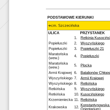
PODSTAWOWE KIERUNKI
cm. Szczecińska
ULICA
PRZYSTANEK
1.
Retkinia Kusocińs
Popiełuszki
2.
Wyszyńskiego
Popiełuszki
3.
Popiełuszki 21
Maratońska
4.
Popiełuszki
(wew.)
Maratońska
5.
Plocka
(wew.)
Armii Krajowej
6.
Batalionów Chłops
Wyszyńskiego
7.
Armii Krajowej
Wyszyńskiego
8.
Retkińska
Retkińska
9.
Wyszyńskiego
Retkińska
10.
Kusocińskiego
Krzemieniecka
11.
Retkińska
Konstantynowska
Krakowska
12.
Orientarium)