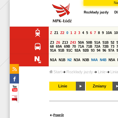
Na
Rozkłady jazdy
Dl
Z
Z1
Z2
0
1
2
3
4
5
6
7
8
9
10A
1
Z3
Z6
Z13
Z43
50A
50B
51A
51B
52
68
69A
69B
70
71A
71B
72A
72B
73
91A
91B
91C
92A
92B
93
94
96
97A
N1A
N1B
N2
N3A
N3B
N4A
N4B
N5A
Start
Rozkłady jazdy
Linie
Lini
Linie
Zmiany
Powrót