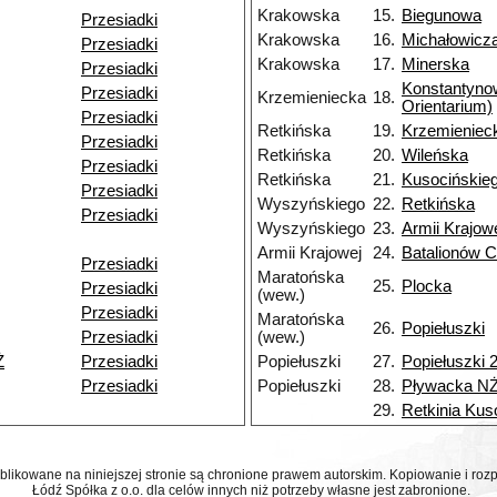
Krakowska
15.
Biegunowa
Przesiadki
Krakowska
16.
Michałowicz
Przesiadki
Krakowska
17.
Minerska
Przesiadki
Konstantyn
Przesiadki
Krzemieniecka
18.
Orientarium)
Przesiadki
Retkińska
19.
Krzemieniec
Przesiadki
Retkińska
20.
Wileńska
Przesiadki
Retkińska
21.
Kusocińskie
Przesiadki
Wyszyńskiego
22.
Retkińska
Przesiadki
Wyszyńskiego
23.
Armii Krajow
Armii Krajowej
24.
Batalionów C
Przesiadki
Maratońska
25.
Plocka
Przesiadki
(wew.)
Przesiadki
Maratońska
26.
Popiełuszki
Przesiadki
(wew.)
Ż
Przesiadki
Popiełuszki
27.
Popiełuszki 
Przesiadki
Popiełuszki
28.
Pływacka N
29.
Retkinia Kus
ublikowane na niniejszej stronie są chronione prawem autorskim. Kopiowanie i r
Łódź Spółka z o.o. dla celów innych niż potrzeby własne jest zabronione.