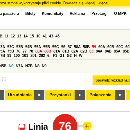
sza strona wykorzystuje pliki cookie. Dowiedz się więcej.
więcej
a pasażera
Bilety
Komunikaty
Reklama
Przetargi
O MPK
0B
11
12
13
14
15
16
41
43
45
53A
53C
53B
54B
55A
55B
55C
56
57
58A
58B
59
60A
60B
60C
60
75A
75B
76
77
78
80A
80B
81A
81B
82A
82B
83
84A
84B
85A
85B
97B
99
100
101
201
202
6.
F1
G1
G2
H
W
N5B
N6
N7A
N7B
N8
N9
a 76
Sprawdź rozkład na d
Utrudnienia
Przystanki
Połączenia
76
Linia