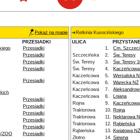
Pokaż na mapie
Retkinia Kusocińskiego
PRZESIADKI
ULICA
PRZYSTAN
kiego
Przesiadki
1.
Cm. Szczeci
Przesiadki
Szczecińska
2.
Św. Teresy
Przesiadki
Św. Teresy
3.
Św. Teresy 
Przesiadki
Św. Teresy
4.
Kaczeńcowa
Kaczeńcowa
5.
Wersalska 
Przesiadki
Kaczeńcowa
6.
Warecka NŻ
Kaczeńcowa
7.
Aleksandrow
kich
Kaczeńcowa
8.
Lniana
Przesiadki
Rojna
9.
Kaczeńcowa
Przesiadki
Traktorowa
10.
Rojna
Przesiadki
Traktorowa
11.
Nektarowa 
Przesiadki
Traktorowa
12.
Rąbieńska
Przesiadki
Rąbieńska
13.
Kwiatowa N
 (ZOO
Przesiadki
Złotno
14.
Siewna