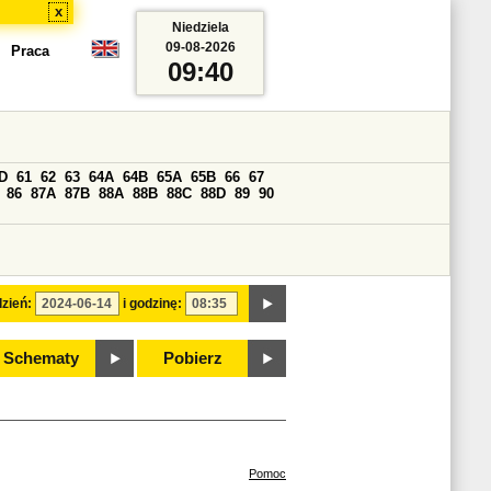
x
Niedziela
09-08-2026
Praca
09:40
D
61
62
63
64A
64B
65A
65B
66
67
86
87A
87B
88A
88B
88C
88D
89
90
zień:
i godzinę:
Schematy
Pobierz
Pomoc