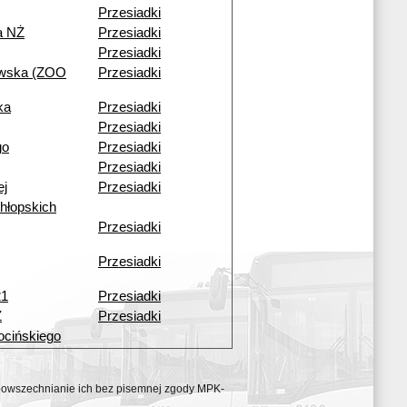
Przesiadki
a NŻ
Przesiadki
Przesiadki
owska (ZOO
Przesiadki
ka
Przesiadki
Przesiadki
go
Przesiadki
Przesiadki
ej
Przesiadki
hłopskich
Przesiadki
Przesiadki
21
Przesiadki
Ż
Przesiadki
ocińskiego
ozpowszechnianie ich bez pisemnej zgody MPK-