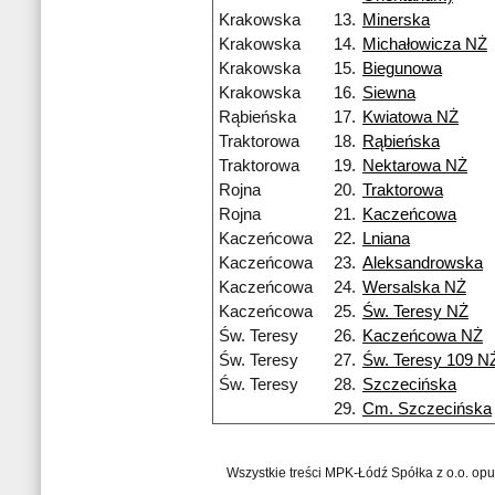
Krakowska
13.
Minerska
Krakowska
14.
Michałowicza NŻ
Krakowska
15.
Biegunowa
Krakowska
16.
Siewna
Rąbieńska
17.
Kwiatowa NŻ
Traktorowa
18.
Rąbieńska
Traktorowa
19.
Nektarowa NŻ
Rojna
20.
Traktorowa
Rojna
21.
Kaczeńcowa
Kaczeńcowa
22.
Lniana
Kaczeńcowa
23.
Aleksandrowska
Kaczeńcowa
24.
Wersalska NŻ
Kaczeńcowa
25.
Św. Teresy NŻ
Św. Teresy
26.
Kaczeńcowa NŻ
Św. Teresy
27.
Św. Teresy 109 N
Św. Teresy
28.
Szczecińska
29.
Cm. Szczecińska
Wszystkie treści MPK-Łódź Spółka z o.o. op