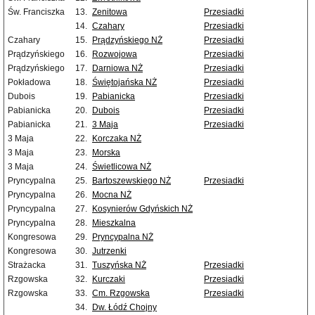
Św. Franciszka
13.
Zenitowa
Przesiadki
14.
Czahary
Przesiadki
Czahary
15.
Prądzyńskiego NŻ
Przesiadki
Prądzyńskiego
16.
Rozwojowa
Przesiadki
Prądzyńskiego
17.
Darniowa NŻ
Przesiadki
Pokładowa
18.
Świętojańska NŻ
Przesiadki
Dubois
19.
Pabianicka
Przesiadki
Pabianicka
20.
Dubois
Przesiadki
Pabianicka
21.
3 Maja
Przesiadki
3 Maja
22.
Korczaka NŻ
3 Maja
23.
Morska
3 Maja
24.
Świetlicowa NŻ
Pryncypalna
25.
Bartoszewskiego NŻ
Przesiadki
Pryncypalna
26.
Mocna NŻ
Pryncypalna
27.
Kosynierów Gdyńskich NŻ
Pryncypalna
28.
Mieszkalna
Kongresowa
29.
Pryncypalna NŻ
Kongresowa
30.
Jutrzenki
Strażacka
31.
Tuszyńska NŻ
Przesiadki
Rzgowska
32.
Kurczaki
Przesiadki
Rzgowska
33.
Cm. Rzgowska
Przesiadki
34.
Dw. Łódź Chojny