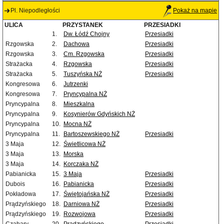
Pl. Niepodległości
Pokaż na mapie
ULICA
PRZYSTANEK
PRZESIADKI
1.
Dw. Łódź Chojny
Przesiadki
Rzgowska
2.
Dachowa
Przesiadki
Rzgowska
3.
Cm. Rzgowska
Przesiadki
Strażacka
4.
Rzgowska
Przesiadki
Strażacka
5.
Tuszyńska NŻ
Przesiadki
Kongresowa
6.
Jutrzenki
Kongresowa
7.
Pryncypalna NŻ
Pryncypalna
8.
Mieszkalna
Pryncypalna
9.
Kosynierów Gdyńskich NŻ
Pryncypalna
10.
Mocna NŻ
Pryncypalna
11.
Bartoszewskiego NŻ
Przesiadki
3 Maja
12.
Świetlicowa NŻ
3 Maja
13.
Morska
3 Maja
14.
Korczaka NŻ
Pabianicka
15.
3 Maja
Przesiadki
Dubois
16.
Pabianicka
Przesiadki
Pokładowa
17.
Świętojańska NŻ
Przesiadki
Prądzyńskiego
18.
Darniowa NŻ
Przesiadki
Prądzyńskiego
19.
Rozwojowa
Przesiadki