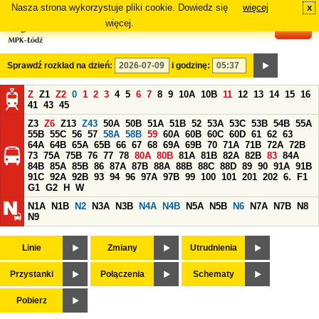
Nasza strona wykorzystuje pliki cookie. Dowiedz się
więcej
x
#
więcej.
Sprawdź rozkład na dzień:
i godzinę:
Z
Z1
Z2
0
1
2
3
4
5
6
7
8
9
10A
10B
11
12
13
14
15
16
41
43
45
Z3
Z6
Z13
Z43
50A
50B
51A
51B
52
53A
53C
53B
54B
55A
55B
55C
56
57
58A
58B
59
60A
60B
60C
60D
61
62
63
64A
64B
65A
65B
66
67
68
69A
69B
70
71A
71B
72A
72B
73
75A
75B
76
77
78
80A
80B
81A
81B
82A
82B
83
84A
84B
85A
85B
86
87A
87B
88A
88B
88C
88D
89
90
91A
91B
91C
92A
92B
93
94
96
97A
97B
99
100
101
201
202
6.
F1
G1
G2
H
W
N1A
N1B
N2
N3A
N3B
N4A
N4B
N5A
N5B
N6
N7A
N7B
N8
N9
Linie
Zmiany
Utrudnienia
Przystanki
Połączenia
Schematy
Pobierz