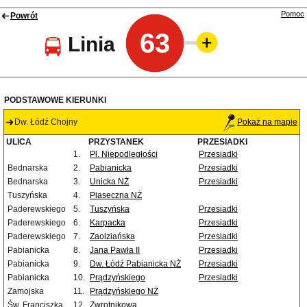
Pomoc
Powrót
63
Linia
PODSTAWOWE KIERUNKI
Dw. Łódź Chojny
Pokaż na mapie
ULICA
PRZYSTANEK
PRZESIADKI
1.
Pl. Niepodległości
Przesiadki
Bednarska
2.
Pabianicka
Przesiadki
Bednarska
3.
Unicka NŻ
Przesiadki
Tuszyńska
4.
Piaseczna NŻ
Paderewskiego
5.
Tuszyńska
Przesiadki
Paderewskiego
6.
Karpacka
Przesiadki
Paderewskiego
7.
Zaolziańska
Przesiadki
Pabianicka
8.
Jana Pawła II
Przesiadki
Pabianicka
9.
Dw. Łódź Pabianicka NŻ
Przesiadki
Pabianicka
10.
Prądzyńskiego
Przesiadki
Zamojska
11.
Prądzyńskiego NŻ
Św. Franciszka
12.
Zwrotnikowa