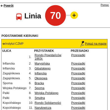
Pomoc
Powrót
70
Linia
PODSTAWOWE KIERUNKI
Instytut CZMP
Pokaż na mapie
ULICA
PRZYSTANEK
PRZESIADKI
Rondo Powstańców
Przesiadki
1.
1863r.
Inflancka
2.
Marysińska
Przesiadki
Inflancka
3.
Gibalskiego
Przesiadki
Zagajnikowa
4.
Inflancka
Przesiadki
Zagajnikowa
5.
Okopowa
Przesiadki
Sporna
6.
Bracka
Przesiadki
Wojska Polskiego
7.
Sporna
Przesiadki
Palki
8.
Wojska Polskiego
Przesiadki
Palki
9.
Smutna
Przesiadki
Kopcińskiego
10.
Rondo Solidarności
Przesiadki
Kopcińskiego
11.
Narutowicza
Przesiadki