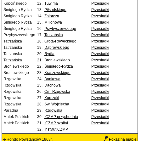
Kopcińskiego
12.
Tuwima
Przesiadki
Śmigłego Rydza
13.
Piłsudskiego
Przesiadki
Śmigłego Rydza
14.
Zbiorcza
Przesiadki
Śmigłego Rydza
15.
Milionowa
Przesiadki
Śmigłego Rydza
16.
Przybyszewskiego
Przesiadki
Przybyszewskiego
17.
Tatrzańska
Przesiadki
Tatrzańska
18.
Grota-Roweckiego
Przesiadki
Tatrzańska
19.
Dąbrowskiego
Przesiadki
Tatrzańska
20.
Rydla
Przesiadki
Tatrzańska
21.
Broniewskiego
Przesiadki
Broniewskiego
22.
Śmigłego-Rydza
Przesiadki
Broniewskiego
23.
Kraszewskiego
Przesiadki
Rzgowska
24.
Bankowa
Przesiadki
Rzgowska
25.
Dachowa
Przesiadki
Rzgowska
26.
Cm. Rzgowska
Przesiadki
Rzgowska
27.
Kurczaki
Przesiadki
Rzgowska
28.
Św. Wojciecha
Przesiadki
Paradna
29.
Rzgowska
Przesiadki
Matek Polskich
30.
ICZMP przychodnia
Przesiadki
Matek Polskich
31.
ICZMP szpital
Przesiadki
32.
Instytut CZMP
Rondo Powstańców 1863r.
Pokaż na mapie