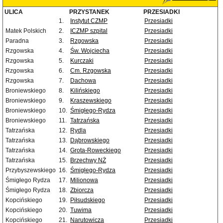
ULICA
PRZYSTANEK
PRZESIADKI
1.
Instytut CZMP
Przesiadki
Matek Polskich
2.
ICZMP szpital
Przesiadki
Paradna
3.
Rzgowska
Przesiadki
Rzgowska
4.
Św. Wojciecha
Przesiadki
Rzgowska
5.
Kurczaki
Przesiadki
Rzgowska
6.
Cm. Rzgowska
Przesiadki
Rzgowska
7.
Dachowa
Przesiadki
Broniewskiego
8.
Kilińskiego
Przesiadki
Broniewskiego
9.
Kraszewskiego
Przesiadki
Broniewskiego
10.
Śmigłego-Rydza
Przesiadki
Broniewskiego
11.
Tatrzańska
Przesiadki
Tatrzańska
12.
Rydla
Przesiadki
Tatrzańska
13.
Dąbrowskiego
Przesiadki
Tatrzańska
14.
Grota-Roweckiego
Przesiadki
Tatrzańska
15.
Brzechwy NŻ
Przesiadki
Przybyszewskiego
16.
Śmigłego-Rydza
Przesiadki
Śmigłego Rydza
17.
Milionowa
Przesiadki
Śmigłego Rydza
18.
Zbiorcza
Przesiadki
Kopcińskiego
19.
Piłsudskiego
Przesiadki
Kopcińskiego
20.
Tuwima
Przesiadki
Kopcińskiego
21.
Narutowicza
Przesiadki