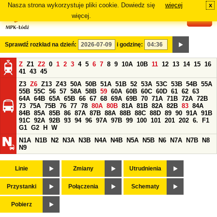
Nasza strona wykorzystuje pliki cookie. Dowiedz się
więcej
x
#
więcej.
Sprawdź rozkład na dzień:
i godzinę:
Z
Z1
Z2
0
1
2
3
4
5
6
7
8
9
10A
10B
11
12
13
14
15
16
41
43
45
Z3
Z6
Z13
Z43
50A
50B
51A
51B
52
53A
53C
53B
54B
55A
55B
55C
56
57
58A
58B
59
60A
60B
60C
60D
61
62
63
64A
64B
65A
65B
66
67
68
69A
69B
70
71A
71B
72A
72B
73
75A
75B
76
77
78
80A
80B
81A
81B
82A
82B
83
84A
84B
85A
85B
86
87A
87B
88A
88B
88C
88D
89
90
91A
91B
91C
92A
92B
93
94
96
97A
97B
99
100
101
201
202
6.
F1
G1
G2
H
W
N1A
N1B
N2
N3A
N3B
N4A
N4B
N5A
N5B
N6
N7A
N7B
N8
N9
Linie
Zmiany
Utrudnienia
Przystanki
Połączenia
Schematy
Pobierz