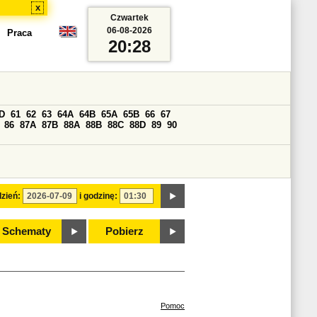
x
Czwartek
06-08-2026
Praca
20:28
D
61
62
63
64A
64B
65A
65B
66
67
86
87A
87B
88A
88B
88C
88D
89
90
zień:
i godzinę:
Schematy
Pobierz
Pomoc