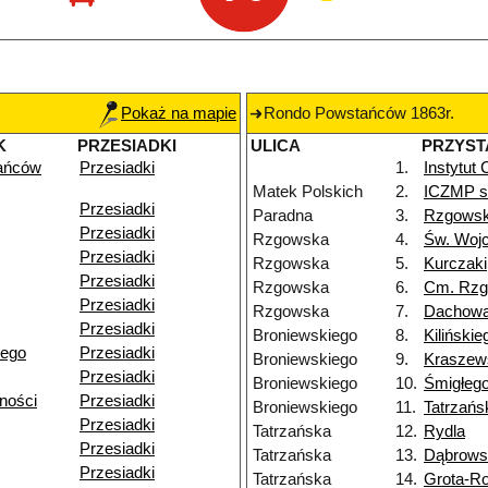
Pokaż na mapie
Rondo Powstańców 1863r.
K
PRZESIADKI
ULICA
PRZYST
ańców
Przesiadki
1.
Instytut
Matek Polskich
2.
ICZMP sz
Przesiadki
Paradna
3.
Rzgows
Przesiadki
Rzgowska
4.
Św. Woj
Przesiadki
Rzgowska
5.
Kurczaki
Przesiadki
Rzgowska
6.
Cm. Rz
Przesiadki
Rzgowska
7.
Dachow
Przesiadki
Broniewskiego
8.
Kilińskie
iego
Przesiadki
Broniewskiego
9.
Kraszew
Przesiadki
Broniewskiego
10.
Śmigłeg
ności
Przesiadki
Broniewskiego
11.
Tatrzańs
Przesiadki
Tatrzańska
12.
Rydla
Przesiadki
Tatrzańska
13.
Dąbrows
Przesiadki
Tatrzańska
14.
Grota-R