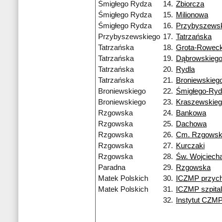
Śmigłego Rydza
14.
Zbiorcza
Śmigłego Rydza
15.
Milionowa
Śmigłego Rydza
16.
Przybyszews
Przybyszewskiego
17.
Tatrzańska
Tatrzańska
18.
Grota-Roweck
Tatrzańska
19.
Dąbrowskieg
Tatrzańska
20.
Rydla
Tatrzańska
21.
Broniewskieg
Broniewskiego
22.
Śmigłego-Ry
Broniewskiego
23.
Kraszewskie
Rzgowska
24.
Bankowa
Rzgowska
25.
Dachowa
Rzgowska
26.
Cm. Rzgows
Rzgowska
27.
Kurczaki
Rzgowska
28.
Św. Wojciech
Paradna
29.
Rzgowska
Matek Polskich
30.
ICZMP przych
Matek Polskich
31.
ICZMP szpital
32.
Instytut CZM