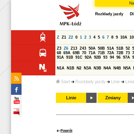
Na
Rozkłady jazdy
Dl
Z
Z1
Z2
0
1
2
3
4
5
6
7
8
9
10A
1
Z3
Z6
Z13
Z43
50A
50B
51A
51B
52
68
69A
69B
70
71A
71B
72A
72B
73
91A
91B
91C
92A
92B
93
94
96
97A
N1A
N1B
N2
N3A
N3B
N4A
N4B
N5A
Start
Rozkłady jazdy
Linie
Lini
Linie
Zmiany
Powrót