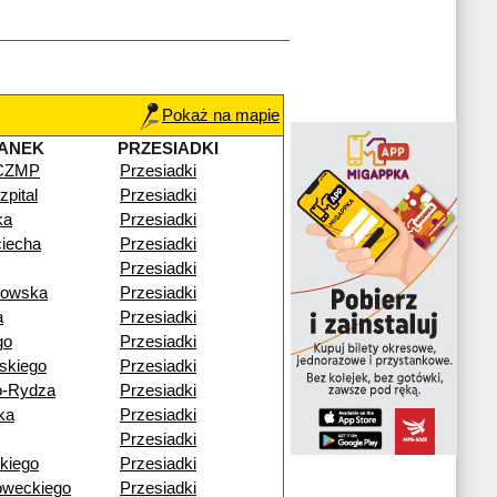
Pokaż na mapie
ANEK
PRZESIADKI
 CZMP
Przesiadki
pital
Przesiadki
ka
Przesiadki
ciecha
Przesiadki
Przesiadki
gowska
Przesiadki
a
Przesiadki
go
Przesiadki
skiego
Przesiadki
o-Rydza
Przesiadki
ka
Przesiadki
Przesiadki
kiego
Przesiadki
oweckiego
Przesiadki