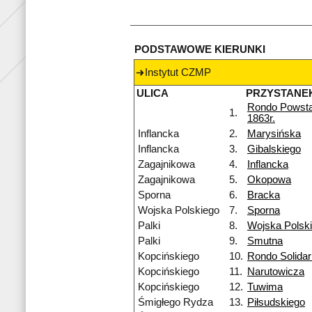
PODSTAWOWE KIERUNKI
Instytut CZMP
ULICA
PRZYSTANE
Rondo Powst
1.
1863r.
Inflancka
2.
Marysińska
Inflancka
3.
Gibalskiego
Zagajnikowa
4.
Inflancka
Zagajnikowa
5.
Okopowa
Sporna
6.
Bracka
Wojska Polskiego
7.
Sporna
Palki
8.
Wojska Polsk
Palki
9.
Smutna
Kopcińskiego
10.
Rondo Solidar
Kopcińskiego
11.
Narutowicza
Kopcińskiego
12.
Tuwima
Śmigłego Rydza
13.
Piłsudskiego