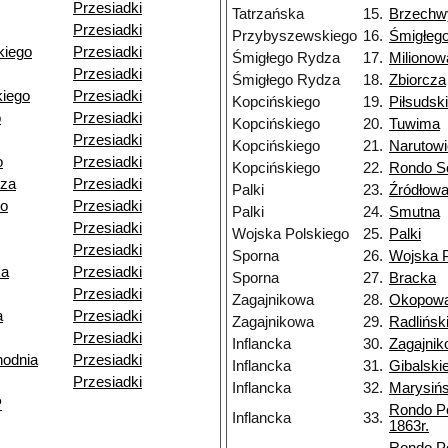
Przesiadki
Tatrzańska
15.
Brzechw
Przesiadki
Przybyszewskiego
16.
Śmigłeg
kiego
Przesiadki
Śmigłego Rydza
17.
Milionow
Przesiadki
Śmigłego Rydza
18.
Zbiorcza
iego
Przesiadki
Kopcińskiego
19.
Piłsudsk
o
Przesiadki
Kopcińskiego
20.
Tuwima
Przesiadki
Kopcińskiego
21.
Narutow
o
Przesiadki
Kopcińskiego
22.
Rondo So
dza
Przesiadki
Palki
23.
Źródłow
go
Przesiadki
Palki
24.
Smutna
Przesiadki
Wojska Polskiego
25.
Palki
Przesiadki
Sporna
26.
Wojska P
ka
Przesiadki
Sporna
27.
Bracka
Przesiadki
Zagajnikowa
28.
Okopow
a
Przesiadki
Zagajnikowa
29.
Radlińsk
Przesiadki
Inflancka
30.
Zagajni
odnia
Przesiadki
Inflancka
31.
Gibalski
Przesiadki
Inflancka
32.
Marysiń
P
Rondo P
Inflancka
33.
1863r.