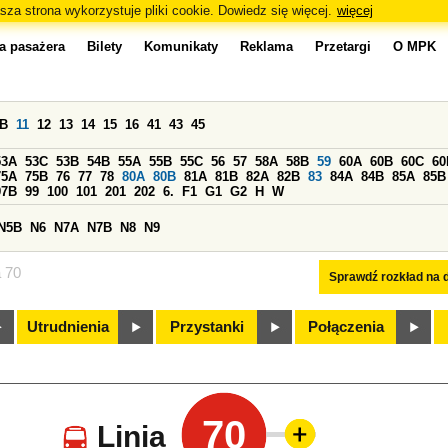
sza strona wykorzystuje pliki cookie. Dowiedz się więcej.
więcej
a pasażera
Bilety
Komunikaty
Reklama
Przetargi
O MPK
0B
11
12
13
14
15
16
41
43
45
53A
53C
53B
54B
55A
55B
55C
56
57
58A
58B
59
60A
60B
60C
60
75A
75B
76
77
78
80A
80B
81A
81B
82A
82B
83
84A
84B
85A
85B
97B
99
100
101
201
202
6.
F1
G1
G2
H
W
N5B
N6
N7A
N7B
N8
N9
a 70
Sprawdź rozkład na d
Utrudnienia
Przystanki
Połączenia
70
Linia