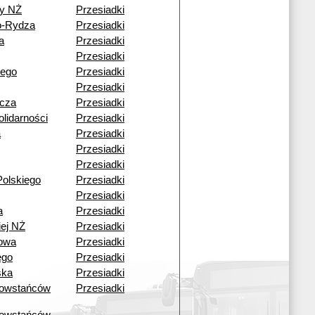
y NŻ
Przesiadki
o-Rydza
Przesiadki
a
Przesiadki
Przesiadki
iego
Przesiadki
Przesiadki
icza
Przesiadki
lidarności
Przesiadki
a
Przesiadki
Przesiadki
Przesiadki
olskiego
Przesiadki
Przesiadki
a
Przesiadki
iej NŻ
Przesiadki
kowa
Przesiadki
ego
Przesiadki
ska
Przesiadki
owstańców
Przesiadki