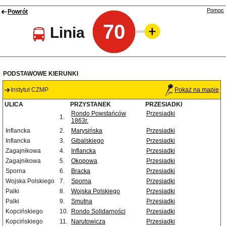
Pomoc
Powrót
70
Linia
PODSTAWOWE KIERUNKI
Instytut CZMP
Pokaż na mapie
ULICA
PRZYSTANEK
PRZESIADKI
Rondo Powstańców
Przesiadki
1.
1863r.
Inflancka
2.
Marysińska
Przesiadki
Inflancka
3.
Gibalskiego
Przesiadki
Zagajnikowa
4.
Inflancka
Przesiadki
Zagajnikowa
5.
Okopowa
Przesiadki
Sporna
6.
Bracka
Przesiadki
Wojska Polskiego
7.
Sporna
Przesiadki
Palki
8.
Wojska Polskiego
Przesiadki
Palki
9.
Smutna
Przesiadki
Kopcińskiego
10.
Rondo Solidarności
Przesiadki
Kopcińskiego
11.
Narutowicza
Przesiadki