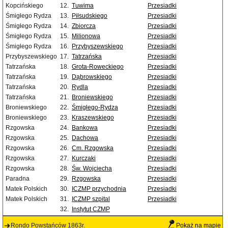
Kopcińskiego
12.
Tuwima
Przesiadki
Śmigłego Rydza
13.
Piłsudskiego
Przesiadki
Śmigłego Rydza
14.
Zbiorcza
Przesiadki
Śmigłego Rydza
15.
Milionowa
Przesiadki
Śmigłego Rydza
16.
Przybyszewskiego
Przesiadki
Przybyszewskiego
17.
Tatrzańska
Przesiadki
Tatrzańska
18.
Grota-Roweckiego
Przesiadki
Tatrzańska
19.
Dąbrowskiego
Przesiadki
Tatrzańska
20.
Rydla
Przesiadki
Tatrzańska
21.
Broniewskiego
Przesiadki
Broniewskiego
22.
Śmigłego-Rydza
Przesiadki
Broniewskiego
23.
Kraszewskiego
Przesiadki
Rzgowska
24.
Bankowa
Przesiadki
Rzgowska
25.
Dachowa
Przesiadki
Rzgowska
26.
Cm. Rzgowska
Przesiadki
Rzgowska
27.
Kurczaki
Przesiadki
Rzgowska
28.
Św. Wojciecha
Przesiadki
Paradna
29.
Rzgowska
Przesiadki
Matek Polskich
30.
ICZMP przychodnia
Przesiadki
Matek Polskich
31.
ICZMP szpital
Przesiadki
32.
Instytut CZMP
Rondo Powstańców 1863r.
Pokaż na mapie