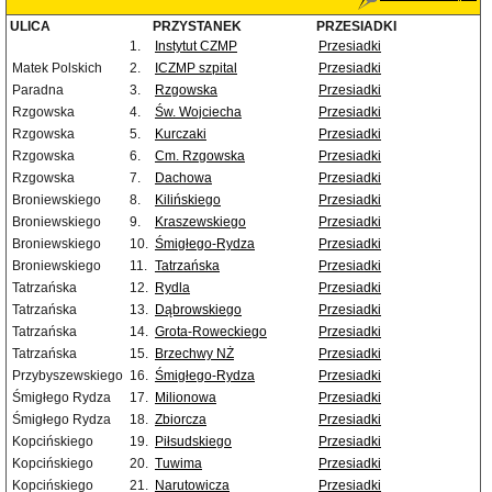
ULICA
PRZYSTANEK
PRZESIADKI
1.
Instytut CZMP
Przesiadki
Matek Polskich
2.
ICZMP szpital
Przesiadki
Paradna
3.
Rzgowska
Przesiadki
Rzgowska
4.
Św. Wojciecha
Przesiadki
Rzgowska
5.
Kurczaki
Przesiadki
Rzgowska
6.
Cm. Rzgowska
Przesiadki
Rzgowska
7.
Dachowa
Przesiadki
Broniewskiego
8.
Kilińskiego
Przesiadki
Broniewskiego
9.
Kraszewskiego
Przesiadki
Broniewskiego
10.
Śmigłego-Rydza
Przesiadki
Broniewskiego
11.
Tatrzańska
Przesiadki
Tatrzańska
12.
Rydla
Przesiadki
Tatrzańska
13.
Dąbrowskiego
Przesiadki
Tatrzańska
14.
Grota-Roweckiego
Przesiadki
Tatrzańska
15.
Brzechwy NŻ
Przesiadki
Przybyszewskiego
16.
Śmigłego-Rydza
Przesiadki
Śmigłego Rydza
17.
Milionowa
Przesiadki
Śmigłego Rydza
18.
Zbiorcza
Przesiadki
Kopcińskiego
19.
Piłsudskiego
Przesiadki
Kopcińskiego
20.
Tuwima
Przesiadki
Kopcińskiego
21.
Narutowicza
Przesiadki