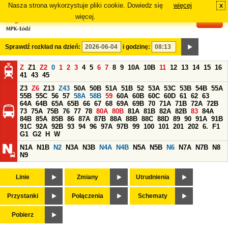
Nasza strona wykorzystuje pliki cookie. Dowiedz się
więcej
x
#
więcej.
Sprawdź rozkład na dzień:
i godzinę:
Z
Z1
Z2
0
1
2
3
4
5
6
7
8
9
10A
10B
11
12
13
14
15
16
41
43
45
Z3
Z6
Z13
Z43
50A
50B
51A
51B
52
53A
53C
53B
54B
55A
55B
55C
56
57
58A
58B
59
60A
60B
60C
60D
61
62
63
64A
64B
65A
65B
66
67
68
69A
69B
70
71A
71B
72A
72B
73
75A
75B
76
77
78
80A
80B
81A
81B
82A
82B
83
84A
84B
85A
85B
86
87A
87B
88A
88B
88C
88D
89
90
91A
91B
91C
92A
92B
93
94
96
97A
97B
99
100
101
201
202
6.
F1
G1
G2
H
W
N1A
N1B
N2
N3A
N3B
N4A
N4B
N5A
N5B
N6
N7A
N7B
N8
N9
Linie
Zmiany
Utrudnienia
Przystanki
Połączenia
Schematy
Pobierz