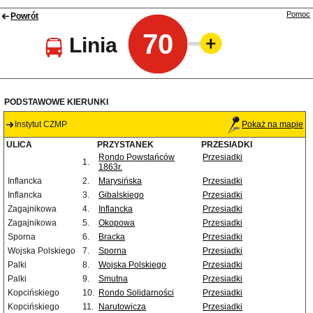
Pomoc
Powrót
70
Linia
PODSTAWOWE KIERUNKI
Instytut CZMP
Pokaż na mapie
ULICA
PRZYSTANEK
PRZESIADKI
Rondo Powstańców
Przesiadki
1.
1863r.
Inflancka
2.
Marysińska
Przesiadki
Inflancka
3.
Gibalskiego
Przesiadki
Zagajnikowa
4.
Inflancka
Przesiadki
Zagajnikowa
5.
Okopowa
Przesiadki
Sporna
6.
Bracka
Przesiadki
Wojska Polskiego
7.
Sporna
Przesiadki
Palki
8.
Wojska Polskiego
Przesiadki
Palki
9.
Smutna
Przesiadki
Kopcińskiego
10.
Rondo Solidarności
Przesiadki
Kopcińskiego
11.
Narutowicza
Przesiadki