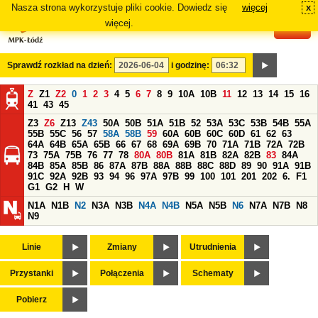
Nasza strona wykorzystuje pliki cookie. Dowiedz się
więcej
x
#
więcej.
Sprawdź rozkład na dzień:
i godzinę:
Z
Z1
Z2
0
1
2
3
4
5
6
7
8
9
10A
10B
11
12
13
14
15
16
41
43
45
Z3
Z6
Z13
Z43
50A
50B
51A
51B
52
53A
53C
53B
54B
55A
55B
55C
56
57
58A
58B
59
60A
60B
60C
60D
61
62
63
64A
64B
65A
65B
66
67
68
69A
69B
70
71A
71B
72A
72B
73
75A
75B
76
77
78
80A
80B
81A
81B
82A
82B
83
84A
84B
85A
85B
86
87A
87B
88A
88B
88C
88D
89
90
91A
91B
91C
92A
92B
93
94
96
97A
97B
99
100
101
201
202
6.
F1
G1
G2
H
W
N1A
N1B
N2
N3A
N3B
N4A
N4B
N5A
N5B
N6
N7A
N7B
N8
N9
Linie
Zmiany
Utrudnienia
Przystanki
Połączenia
Schematy
Pobierz