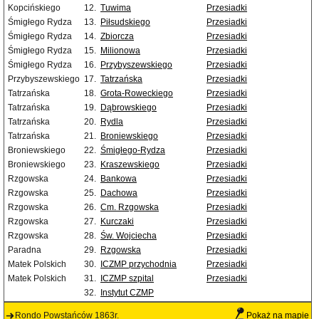
Kopcińskiego
12.
Tuwima
Przesiadki
Śmigłego Rydza
13.
Piłsudskiego
Przesiadki
Śmigłego Rydza
14.
Zbiorcza
Przesiadki
Śmigłego Rydza
15.
Milionowa
Przesiadki
Śmigłego Rydza
16.
Przybyszewskiego
Przesiadki
Przybyszewskiego
17.
Tatrzańska
Przesiadki
Tatrzańska
18.
Grota-Roweckiego
Przesiadki
Tatrzańska
19.
Dąbrowskiego
Przesiadki
Tatrzańska
20.
Rydla
Przesiadki
Tatrzańska
21.
Broniewskiego
Przesiadki
Broniewskiego
22.
Śmigłego-Rydza
Przesiadki
Broniewskiego
23.
Kraszewskiego
Przesiadki
Rzgowska
24.
Bankowa
Przesiadki
Rzgowska
25.
Dachowa
Przesiadki
Rzgowska
26.
Cm. Rzgowska
Przesiadki
Rzgowska
27.
Kurczaki
Przesiadki
Rzgowska
28.
Św. Wojciecha
Przesiadki
Paradna
29.
Rzgowska
Przesiadki
Matek Polskich
30.
ICZMP przychodnia
Przesiadki
Matek Polskich
31.
ICZMP szpital
Przesiadki
32.
Instytut CZMP
Rondo Powstańców 1863r.
Pokaż na mapie