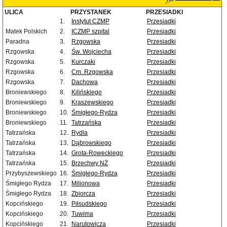
ULICA
PRZYSTANEK
PRZESIADKI
1.
Instytut CZMP
Przesiadki
Matek Polskich
2.
ICZMP szpital
Przesiadki
Paradna
3.
Rzgowska
Przesiadki
Rzgowska
4.
Św. Wojciecha
Przesiadki
Rzgowska
5.
Kurczaki
Przesiadki
Rzgowska
6.
Cm. Rzgowska
Przesiadki
Rzgowska
7.
Dachowa
Przesiadki
Broniewskiego
8.
Kilińskiego
Przesiadki
Broniewskiego
9.
Kraszewskiego
Przesiadki
Broniewskiego
10.
Śmigłego-Rydza
Przesiadki
Broniewskiego
11.
Tatrzańska
Przesiadki
Tatrzańska
12.
Rydla
Przesiadki
Tatrzańska
13.
Dąbrowskiego
Przesiadki
Tatrzańska
14.
Grota-Roweckiego
Przesiadki
Tatrzańska
15.
Brzechwy NŻ
Przesiadki
Przybyszewskiego
16.
Śmigłego-Rydza
Przesiadki
Śmigłego Rydza
17.
Milionowa
Przesiadki
Śmigłego Rydza
18.
Zbiorcza
Przesiadki
Kopcińskiego
19.
Piłsudskiego
Przesiadki
Kopcińskiego
20.
Tuwima
Przesiadki
Kopcińskiego
21.
Narutowicza
Przesiadki