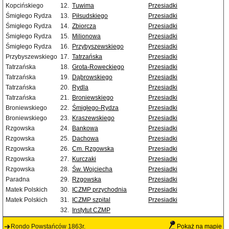
Kopcińskiego
12.
Tuwima
Przesiadki
Śmigłego Rydza
13.
Piłsudskiego
Przesiadki
Śmigłego Rydza
14.
Zbiorcza
Przesiadki
Śmigłego Rydza
15.
Milionowa
Przesiadki
Śmigłego Rydza
16.
Przybyszewskiego
Przesiadki
Przybyszewskiego
17.
Tatrzańska
Przesiadki
Tatrzańska
18.
Grota-Roweckiego
Przesiadki
Tatrzańska
19.
Dąbrowskiego
Przesiadki
Tatrzańska
20.
Rydla
Przesiadki
Tatrzańska
21.
Broniewskiego
Przesiadki
Broniewskiego
22.
Śmigłego-Rydza
Przesiadki
Broniewskiego
23.
Kraszewskiego
Przesiadki
Rzgowska
24.
Bankowa
Przesiadki
Rzgowska
25.
Dachowa
Przesiadki
Rzgowska
26.
Cm. Rzgowska
Przesiadki
Rzgowska
27.
Kurczaki
Przesiadki
Rzgowska
28.
Św. Wojciecha
Przesiadki
Paradna
29.
Rzgowska
Przesiadki
Matek Polskich
30.
ICZMP przychodnia
Przesiadki
Matek Polskich
31.
ICZMP szpital
Przesiadki
32.
Instytut CZMP
Rondo Powstańców 1863r.
Pokaż na mapie