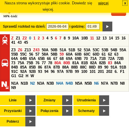
Nasza strona wykorzystuje pliki cookie. Dowiedz się
więcej
x
#
więcej.
Sprawdź rozkład na dzień:
i godzinę:
Z
Z1
Z2
0
1
2
3
4
5
6
7
8
9
10A
10B
11
12
13
14
15
16
41
43
45
Z3
Z6
Z13
Z43
50A
50B
51A
51B
52
53A
53C
53B
54B
55A
55B
55C
56
57
58A
58B
59
60A
60B
60C
60D
61
62
63
64A
64B
65A
65B
66
67
68
69A
69B
70
71A
71B
72A
72B
73
75A
75B
76
77
78
80A
80B
81A
81B
82A
82B
83
84A
84B
85A
85B
86
87A
87B
88A
88B
88C
88D
89
90
91A
91B
91C
92A
92B
93
94
96
97A
97B
99
100
101
201
202
6.
F1
G1
G2
H
W
N1A
N1B
N2
N3A
N3B
N4A
N4B
N5A
N5B
N6
N7A
N7B
N8
N9
Linie
Zmiany
Utrudnienia
Przystanki
Połączenia
Schematy
Pobierz