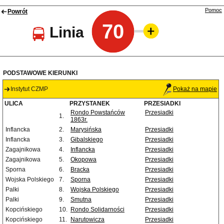
Pomoc
Powrót
70
Linia
PODSTAWOWE KIERUNKI
Instytut CZMP
Pokaż na mapie
ULICA
PRZYSTANEK
PRZESIADKI
Rondo Powstańców
Przesiadki
1.
1863r.
Inflancka
2.
Marysińska
Przesiadki
Inflancka
3.
Gibalskiego
Przesiadki
Zagajnikowa
4.
Inflancka
Przesiadki
Zagajnikowa
5.
Okopowa
Przesiadki
Sporna
6.
Bracka
Przesiadki
Wojska Polskiego
7.
Sporna
Przesiadki
Palki
8.
Wojska Polskiego
Przesiadki
Palki
9.
Smutna
Przesiadki
Kopcińskiego
10.
Rondo Solidarności
Przesiadki
Kopcińskiego
11.
Narutowicza
Przesiadki