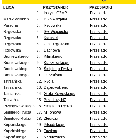
ULICA
PRZYSTANEK
PRZESIADKI
1.
Instytut CZMP
Przesiadki
Matek Polskich
2.
ICZMP szpital
Przesiadki
Paradna
3.
Rzgowska
Przesiadki
Rzgowska
4.
Św. Wojciecha
Przesiadki
Rzgowska
5.
Kurczaki
Przesiadki
Rzgowska
6.
Cm. Rzgowska
Przesiadki
Rzgowska
7.
Dachowa
Przesiadki
Broniewskiego
8.
Kilińskiego
Przesiadki
Broniewskiego
9.
Kraszewskiego
Przesiadki
Broniewskiego
10.
Śmigłego-Rydza
Przesiadki
Broniewskiego
11.
Tatrzańska
Przesiadki
Tatrzańska
12.
Rydla
Przesiadki
Tatrzańska
13.
Dąbrowskiego
Przesiadki
Tatrzańska
14.
Grota-Roweckiego
Przesiadki
Tatrzańska
15.
Brzechwy NŻ
Przesiadki
Przybyszewskiego
16.
Śmigłego-Rydza
Przesiadki
Śmigłego Rydza
17.
Milionowa
Przesiadki
Śmigłego Rydza
18.
Zbiorcza
Przesiadki
Kopcińskiego
19.
Piłsudskiego
Przesiadki
Kopcińskiego
20.
Tuwima
Przesiadki
Kopcińskiego
21.
Narutowicza
Przesiadki