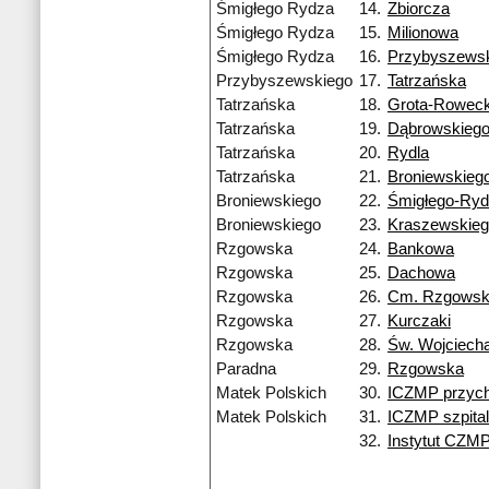
Śmigłego Rydza
14.
Zbiorcza
Śmigłego Rydza
15.
Milionowa
Śmigłego Rydza
16.
Przybyszews
Przybyszewskiego
17.
Tatrzańska
Tatrzańska
18.
Grota-Roweck
Tatrzańska
19.
Dąbrowskieg
Tatrzańska
20.
Rydla
Tatrzańska
21.
Broniewskieg
Broniewskiego
22.
Śmigłego-Ry
Broniewskiego
23.
Kraszewskie
Rzgowska
24.
Bankowa
Rzgowska
25.
Dachowa
Rzgowska
26.
Cm. Rzgows
Rzgowska
27.
Kurczaki
Rzgowska
28.
Św. Wojciech
Paradna
29.
Rzgowska
Matek Polskich
30.
ICZMP przych
Matek Polskich
31.
ICZMP szpital
32.
Instytut CZM