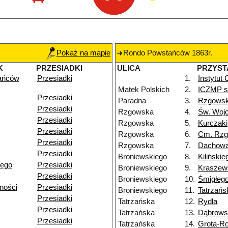
Pokaż na mapie
Rondo Powstańców 1863r.
K
PRZESIADKI
ULICA
PRZYST
ańców
Przesiadki
1.
Instytut
Matek Polskich
2.
ICZMP sz
Przesiadki
Paradna
3.
Rzgows
Przesiadki
Rzgowska
4.
Św. Woj
Przesiadki
Rzgowska
5.
Kurczaki
Przesiadki
Rzgowska
6.
Cm. Rz
Przesiadki
Rzgowska
7.
Dachow
Przesiadki
Broniewskiego
8.
Kilińskie
iego
Przesiadki
Broniewskiego
9.
Kraszew
Przesiadki
Broniewskiego
10.
Śmigłeg
ności
Przesiadki
Broniewskiego
11.
Tatrzańs
Przesiadki
Tatrzańska
12.
Rydla
Przesiadki
Tatrzańska
13.
Dąbrows
Przesiadki
Tatrzańska
14.
Grota-R