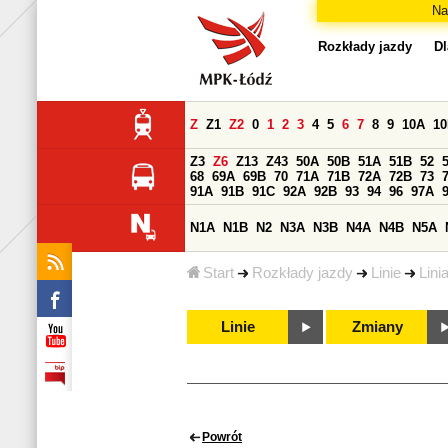
Na
Rozkłady jazdy
Dl
Z
Z1
Z2
0
1
2
3
4
5
6
7
8
9
10A
1
Z3
Z6
Z13
Z43
50A
50B
51A
51B
52
68
69A
69B
70
71A
71B
72A
72B
73
91A
91B
91C
92A
92B
93
94
96
97A
N1A
N1B
N2
N3A
N3B
N4A
N4B
N5A
Start
Rozkłady jazdy
Linie
Lini
Linie
Zmiany
Powrót