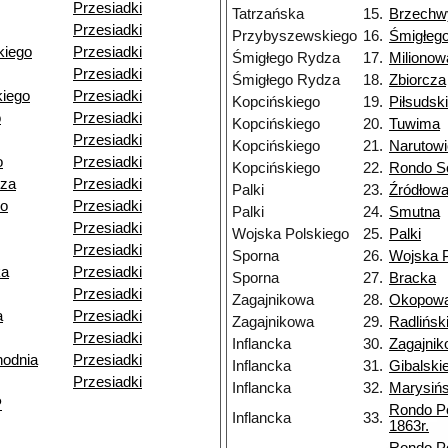
Przesiadki
Tatrzańska
15.
Brzechw
Przesiadki
Przybyszewskiego
16.
Śmigłeg
kiego
Przesiadki
Śmigłego Rydza
17.
Milionow
Przesiadki
Śmigłego Rydza
18.
Zbiorcza
iego
Przesiadki
Kopcińskiego
19.
Piłsudsk
o
Przesiadki
Kopcińskiego
20.
Tuwima
Przesiadki
Kopcińskiego
21.
Narutow
o
Przesiadki
Kopcińskiego
22.
Rondo So
dza
Przesiadki
Palki
23.
Źródłow
go
Przesiadki
Palki
24.
Smutna
Przesiadki
Wojska Polskiego
25.
Palki
Przesiadki
Sporna
26.
Wojska P
ka
Przesiadki
Sporna
27.
Bracka
Przesiadki
Zagajnikowa
28.
Okopow
a
Przesiadki
Zagajnikowa
29.
Radlińsk
Przesiadki
Inflancka
30.
Zagajni
odnia
Przesiadki
Inflancka
31.
Gibalski
Przesiadki
Inflancka
32.
Marysiń
P
Rondo P
Inflancka
33.
1863r.