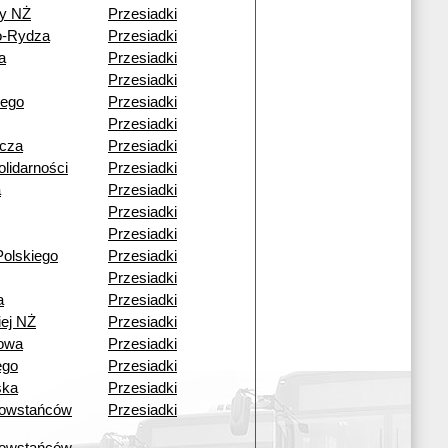
y NŻ
Przesiadki
o-Rydza
Przesiadki
a
Przesiadki
Przesiadki
iego
Przesiadki
Przesiadki
icza
Przesiadki
lidarności
Przesiadki
a
Przesiadki
Przesiadki
Przesiadki
olskiego
Przesiadki
Przesiadki
a
Przesiadki
iej NŻ
Przesiadki
kowa
Przesiadki
ego
Przesiadki
ska
Przesiadki
owstańców
Przesiadki