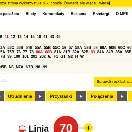
sza strona wykorzystuje pliki cookie. Dowiedz się więcej.
więcej
a pasażera
Bilety
Komunikaty
Reklama
Przetargi
O MPK
0B
11
12
13
14
15
16
41
43
45
53A
53C
53B
54B
55A
55B
55C
56
57
58A
58B
59
60A
60B
60C
60
75A
75B
76
77
78
80A
80B
81A
81B
82A
82B
83
84A
84B
85A
85B
97B
99
100
101
201
202
6.
F1
G1
G2
H
W
N5B
N6
N7A
N7B
N8
N9
a 70
Sprawdź rozkład na d
Utrudnienia
Przystanki
Połączenia
70
Linia