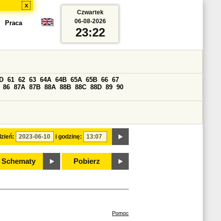
x
Czwartek
06-08-2026
Praca
23:22
D
61
62
63
64A
64B
65A
65B
66
67
86
87A
87B
88A
88B
88C
88D
89
90
zień:
i godzinę:
Schematy
Pobierz
Pomoc