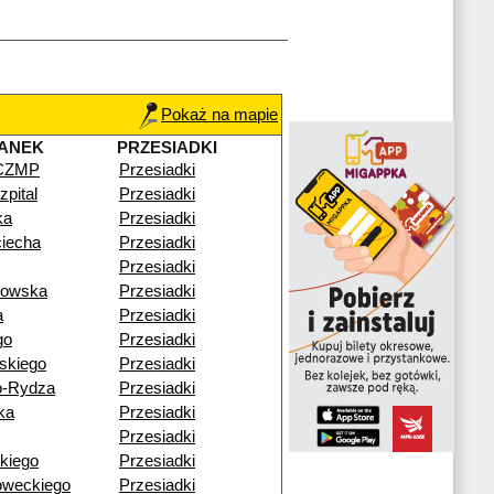
Pokaż na mapie
ANEK
PRZESIADKI
 CZMP
Przesiadki
pital
Przesiadki
ka
Przesiadki
ciecha
Przesiadki
Przesiadki
gowska
Przesiadki
a
Przesiadki
go
Przesiadki
skiego
Przesiadki
o-Rydza
Przesiadki
ka
Przesiadki
Przesiadki
kiego
Przesiadki
oweckiego
Przesiadki