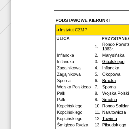
PODSTAWOWE KIERUNKI
Instytut CZMP
ULICA
PRZYSTANE
Rondo Powst
1.
1863r.
Inflancka
2.
Marysińska
Inflancka
3.
Gibalskiego
Zagajnikowa
4.
Inflancka
Zagajnikowa
5.
Okopowa
Sporna
6.
Bracka
Wojska Polskiego
7.
Sporna
Palki
8.
Wojska Polsk
Palki
9.
Smutna
Kopcińskiego
10.
Rondo Solidar
Kopcińskiego
11.
Narutowicza
Kopcińskiego
12.
Tuwima
Śmigłego Rydza
13.
Piłsudskiego