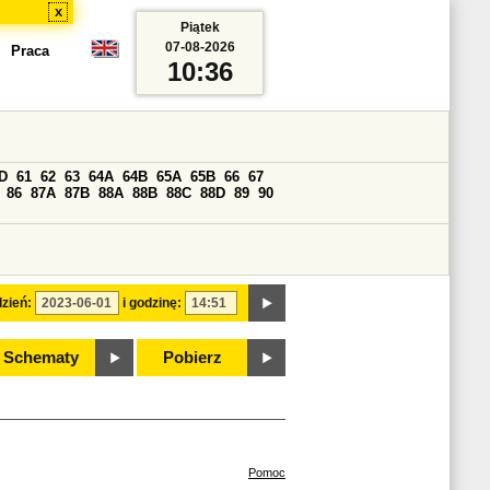
x
Piątek
07-08-2026
Praca
10:36
D
61
62
63
64A
64B
65A
65B
66
67
86
87A
87B
88A
88B
88C
88D
89
90
zień:
i godzinę:
Schematy
Pobierz
Pomoc