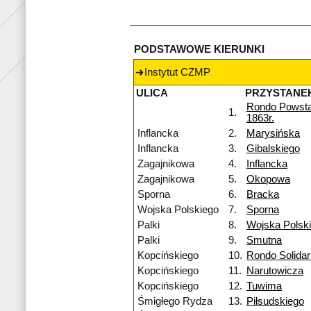
PODSTAWOWE KIERUNKI
Instytut CZMP
ULICA
PRZYSTANE
Rondo Powst
1.
1863r.
Inflancka
2.
Marysińska
Inflancka
3.
Gibalskiego
Zagajnikowa
4.
Inflancka
Zagajnikowa
5.
Okopowa
Sporna
6.
Bracka
Wojska Polskiego
7.
Sporna
Palki
8.
Wojska Polsk
Palki
9.
Smutna
Kopcińskiego
10.
Rondo Solidar
Kopcińskiego
11.
Narutowicza
Kopcińskiego
12.
Tuwima
Śmigłego Rydza
13.
Piłsudskiego