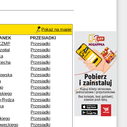
Pokaż na mapie
ANEK
PRZESIADKI
 CZMP
Przesiadki
pital
Przesiadki
ka
Przesiadki
ciecha
Przesiadki
Przesiadki
gowska
Przesiadki
a
Przesiadki
go
Przesiadki
skiego
Przesiadki
o-Rydza
Przesiadki
ka
Przesiadki
Przesiadki
kiego
Przesiadki
oweckiego
Przesiadki