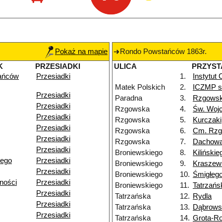
Pokaż na mapie
Rondo Powstańców 1863r.
K
PRZESIADKI
ULICA
PRZYST
ańców
Przesiadki
1.
Instytut
Matek Polskich
2.
ICZMP sz
Przesiadki
Paradna
3.
Rzgows
Przesiadki
Rzgowska
4.
Św. Woj
Przesiadki
Rzgowska
5.
Kurczaki
Przesiadki
Rzgowska
6.
Cm. Rz
Przesiadki
Rzgowska
7.
Dachow
Przesiadki
Broniewskiego
8.
Kilińskie
iego
Przesiadki
Broniewskiego
9.
Kraszew
Przesiadki
Broniewskiego
10.
Śmigłeg
ności
Przesiadki
Broniewskiego
11.
Tatrzańs
Przesiadki
Tatrzańska
12.
Rydla
Przesiadki
Tatrzańska
13.
Dąbrows
Przesiadki
Tatrzańska
14.
Grota-R