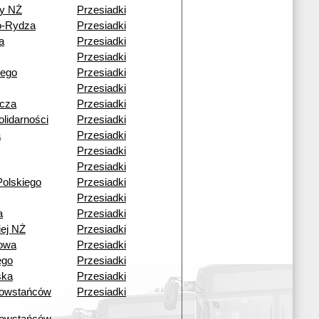
y NŻ
Przesiadki
o-Rydza
Przesiadki
a
Przesiadki
Przesiadki
iego
Przesiadki
Przesiadki
icza
Przesiadki
lidarności
Przesiadki
a
Przesiadki
Przesiadki
Przesiadki
olskiego
Przesiadki
Przesiadki
a
Przesiadki
iej NŻ
Przesiadki
kowa
Przesiadki
ego
Przesiadki
ska
Przesiadki
owstańców
Przesiadki