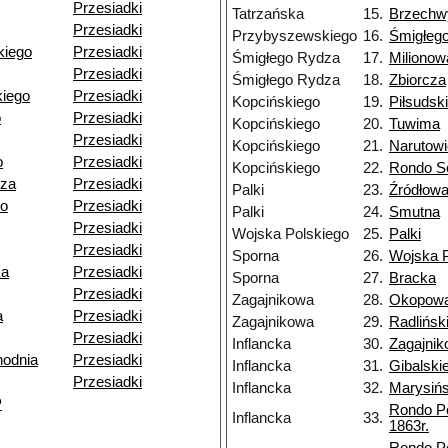
Przesiadki
Tatrzańska
15.
Brzechw
Przesiadki
Przybyszewskiego
16.
Śmigłeg
kiego
Przesiadki
Śmigłego Rydza
17.
Milionow
Przesiadki
Śmigłego Rydza
18.
Zbiorcza
iego
Przesiadki
Kopcińskiego
19.
Piłsudsk
o
Przesiadki
Kopcińskiego
20.
Tuwima
Przesiadki
Kopcińskiego
21.
Narutow
o
Przesiadki
Kopcińskiego
22.
Rondo So
dza
Przesiadki
Palki
23.
Źródłow
go
Przesiadki
Palki
24.
Smutna
Przesiadki
Wojska Polskiego
25.
Palki
Przesiadki
Sporna
26.
Wojska P
ka
Przesiadki
Sporna
27.
Bracka
Przesiadki
Zagajnikowa
28.
Okopow
a
Przesiadki
Zagajnikowa
29.
Radlińsk
Przesiadki
Inflancka
30.
Zagajni
odnia
Przesiadki
Inflancka
31.
Gibalski
Przesiadki
Inflancka
32.
Marysiń
P
Rondo P
Inflancka
33.
1863r.