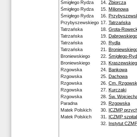
Śmigłego Rydza
14.
Zbiorcza
Śmigłego Rydza
15.
Milionowa
Śmigłego Rydza
16.
Przybyszews
Przybyszewskiego
17.
Tatrzańska
Tatrzańska
18.
Grota-Roweck
Tatrzańska
19.
Dąbrowskieg
Tatrzańska
20.
Rydla
Tatrzańska
21.
Broniewskieg
Broniewskiego
22.
Śmigłego-Ry
Broniewskiego
23.
Kraszewskie
Rzgowska
24.
Bankowa
Rzgowska
25.
Dachowa
Rzgowska
26.
Cm. Rzgows
Rzgowska
27.
Kurczaki
Rzgowska
28.
Św. Wojciech
Paradna
29.
Rzgowska
Matek Polskich
30.
ICZMP przych
Matek Polskich
31.
ICZMP szpital
32.
Instytut CZM