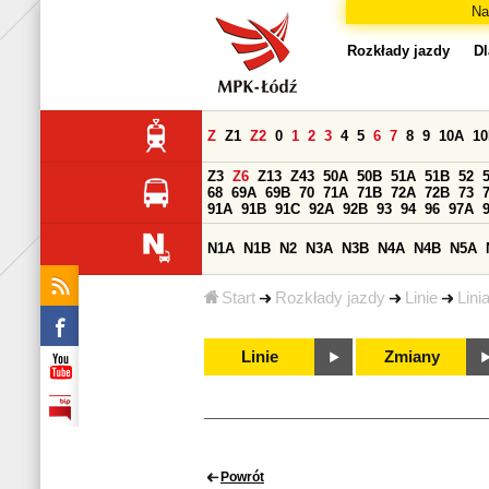
Na
Rozkłady jazdy
Dl
Z
Z1
Z2
0
1
2
3
4
5
6
7
8
9
10A
1
Z3
Z6
Z13
Z43
50A
50B
51A
51B
52
68
69A
69B
70
71A
71B
72A
72B
73
91A
91B
91C
92A
92B
93
94
96
97A
N1A
N1B
N2
N3A
N3B
N4A
N4B
N5A
Start
Rozkłady jazdy
Linie
Lini
Linie
Zmiany
Powrót