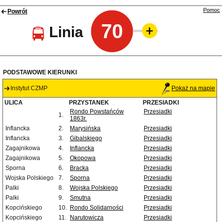
Pomoc
Powrót
70
Linia
PODSTAWOWE KIERUNKI
Instytut CZMP
Pokaż na mapie
ULICA
PRZYSTANEK
PRZESIADKI
Rondo Powstańców
Przesiadki
1.
1863r.
Inflancka
2.
Marysińska
Przesiadki
Inflancka
3.
Gibalskiego
Przesiadki
Zagajnikowa
4.
Inflancka
Przesiadki
Zagajnikowa
5.
Okopowa
Przesiadki
Sporna
6.
Bracka
Przesiadki
Wojska Polskiego
7.
Sporna
Przesiadki
Palki
8.
Wojska Polskiego
Przesiadki
Palki
9.
Smutna
Przesiadki
Kopcińskiego
10.
Rondo Solidarności
Przesiadki
Kopcińskiego
11.
Narutowicza
Przesiadki