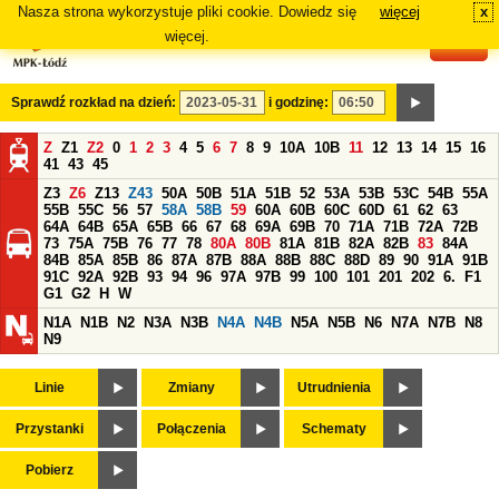
Nasza strona wykorzystuje pliki cookie. Dowiedz się
więcej
x
#
więcej.
Sprawdź rozkład na dzień:
i godzinę:
Z
Z1
Z2
0
1
2
3
4
5
6
7
8
9
10A
10B
11
12
13
14
15
16
41
43
45
Z3
Z6
Z13
Z43
50A
50B
51A
51B
52
53A
53B
53C
54B
55A
55B
55C
56
57
58A
58B
59
60A
60B
60C
60D
61
62
63
64A
64B
65A
65B
66
67
68
69A
69B
70
71A
71B
72A
72B
73
75A
75B
76
77
78
80A
80B
81A
81B
82A
82B
83
84A
84B
85A
85B
86
87A
87B
88A
88B
88C
88D
89
90
91A
91B
91C
92A
92B
93
94
96
97A
97B
99
100
101
201
202
6.
F1
G1
G2
H
W
N1A
N1B
N2
N3A
N3B
N4A
N4B
N5A
N5B
N6
N7A
N7B
N8
N9
Linie
Zmiany
Utrudnienia
Przystanki
Połączenia
Schematy
Pobierz