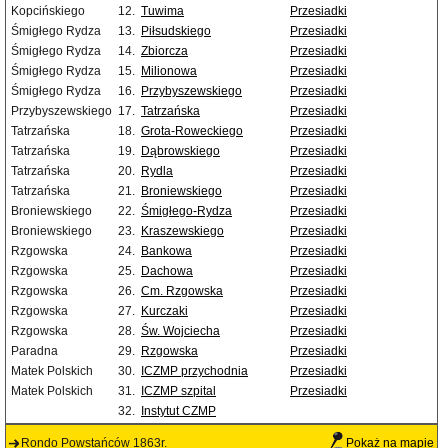
Kopcińskiego
12.
Tuwima
Przesiadki
Śmigłego Rydza
13.
Piłsudskiego
Przesiadki
Śmigłego Rydza
14.
Zbiorcza
Przesiadki
Śmigłego Rydza
15.
Milionowa
Przesiadki
Śmigłego Rydza
16.
Przybyszewskiego
Przesiadki
Przybyszewskiego
17.
Tatrzańska
Przesiadki
Tatrzańska
18.
Grota-Roweckiego
Przesiadki
Tatrzańska
19.
Dąbrowskiego
Przesiadki
Tatrzańska
20.
Rydla
Przesiadki
Tatrzańska
21.
Broniewskiego
Przesiadki
Broniewskiego
22.
Śmigłego-Rydza
Przesiadki
Broniewskiego
23.
Kraszewskiego
Przesiadki
Rzgowska
24.
Bankowa
Przesiadki
Rzgowska
25.
Dachowa
Przesiadki
Rzgowska
26.
Cm. Rzgowska
Przesiadki
Rzgowska
27.
Kurczaki
Przesiadki
Rzgowska
28.
Św. Wojciecha
Przesiadki
Paradna
29.
Rzgowska
Przesiadki
Matek Polskich
30.
ICZMP przychodnia
Przesiadki
Matek Polskich
31.
ICZMP szpital
Przesiadki
32.
Instytut CZMP
Rondo Powstańców 1863r.
Pokaż na mapie