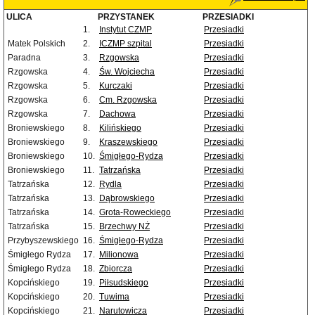
ULICA
PRZYSTANEK
PRZESIADKI
1.
Instytut CZMP
Przesiadki
Matek Polskich
2.
ICZMP szpital
Przesiadki
Paradna
3.
Rzgowska
Przesiadki
Rzgowska
4.
Św. Wojciecha
Przesiadki
Rzgowska
5.
Kurczaki
Przesiadki
Rzgowska
6.
Cm. Rzgowska
Przesiadki
Rzgowska
7.
Dachowa
Przesiadki
Broniewskiego
8.
Kilińskiego
Przesiadki
Broniewskiego
9.
Kraszewskiego
Przesiadki
Broniewskiego
10.
Śmigłego-Rydza
Przesiadki
Broniewskiego
11.
Tatrzańska
Przesiadki
Tatrzańska
12.
Rydla
Przesiadki
Tatrzańska
13.
Dąbrowskiego
Przesiadki
Tatrzańska
14.
Grota-Roweckiego
Przesiadki
Tatrzańska
15.
Brzechwy NŻ
Przesiadki
Przybyszewskiego
16.
Śmigłego-Rydza
Przesiadki
Śmigłego Rydza
17.
Milionowa
Przesiadki
Śmigłego Rydza
18.
Zbiorcza
Przesiadki
Kopcińskiego
19.
Piłsudskiego
Przesiadki
Kopcińskiego
20.
Tuwima
Przesiadki
Kopcińskiego
21.
Narutowicza
Przesiadki