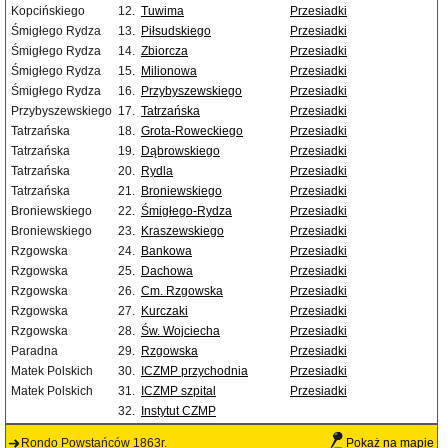
Kopcińskiego
12.
Tuwima
Przesiadki
Śmigłego Rydza
13.
Piłsudskiego
Przesiadki
Śmigłego Rydza
14.
Zbiorcza
Przesiadki
Śmigłego Rydza
15.
Milionowa
Przesiadki
Śmigłego Rydza
16.
Przybyszewskiego
Przesiadki
Przybyszewskiego
17.
Tatrzańska
Przesiadki
Tatrzańska
18.
Grota-Roweckiego
Przesiadki
Tatrzańska
19.
Dąbrowskiego
Przesiadki
Tatrzańska
20.
Rydla
Przesiadki
Tatrzańska
21.
Broniewskiego
Przesiadki
Broniewskiego
22.
Śmigłego-Rydza
Przesiadki
Broniewskiego
23.
Kraszewskiego
Przesiadki
Rzgowska
24.
Bankowa
Przesiadki
Rzgowska
25.
Dachowa
Przesiadki
Rzgowska
26.
Cm. Rzgowska
Przesiadki
Rzgowska
27.
Kurczaki
Przesiadki
Rzgowska
28.
Św. Wojciecha
Przesiadki
Paradna
29.
Rzgowska
Przesiadki
Matek Polskich
30.
ICZMP przychodnia
Przesiadki
Matek Polskich
31.
ICZMP szpital
Przesiadki
32.
Instytut CZMP
Rondo Powstańców 1863r.
Pokaż na mapie