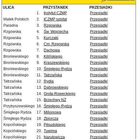
ULICA
PRZYSTANEK
PRZESIADKI
1.
Instytut CZMP
Przesiadki
Matek Polskich
2.
ICZMP szpital
Przesiadki
Paradna
3.
Rzgowska
Przesiadki
Rzgowska
4.
Św. Wojciecha
Przesiadki
Rzgowska
5.
Kurczaki
Przesiadki
Rzgowska
6.
Cm. Rzgowska
Przesiadki
Rzgowska
7.
Dachowa
Przesiadki
Broniewskiego
8.
Kilińskiego
Przesiadki
Broniewskiego
9.
Kraszewskiego
Przesiadki
Broniewskiego
10.
Śmigłego-Rydza
Przesiadki
Broniewskiego
11.
Tatrzańska
Przesiadki
Tatrzańska
12.
Rydla
Przesiadki
Tatrzańska
13.
Dąbrowskiego
Przesiadki
Tatrzańska
14.
Grota-Roweckiego
Przesiadki
Tatrzańska
15.
Brzechwy NŻ
Przesiadki
Przybyszewskiego
16.
Śmigłego-Rydza
Przesiadki
Śmigłego Rydza
17.
Milionowa
Przesiadki
Śmigłego Rydza
18.
Zbiorcza
Przesiadki
Kopcińskiego
19.
Piłsudskiego
Przesiadki
Kopcińskiego
20.
Tuwima
Przesiadki
Kopcińskiego
21.
Narutowicza
Przesiadki