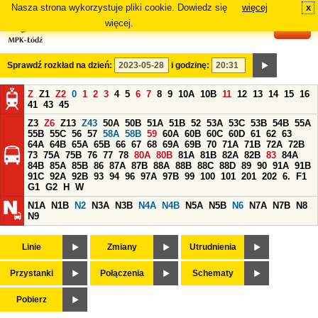
Nasza strona wykorzystuje pliki cookie. Dowiedz się
więcej
x
#
więcej.
Sprawdź rozkład na dzień:
i godzinę:
Z
Z1
Z2
0
1
2
3
4
5
6
7
8
9
10A
10B
11
12
13
14
15
16
41
43
45
Z3
Z6
Z13
Z43
50A
50B
51A
51B
52
53A
53C
53B
54B
55A
55B
55C
56
57
58A
58B
59
60A
60B
60C
60D
61
62
63
64A
64B
65A
65B
66
67
68
69A
69B
70
71A
71B
72A
72B
73
75A
75B
76
77
78
80A
80B
81A
81B
82A
82B
83
84A
84B
85A
85B
86
87A
87B
88A
88B
88C
88D
89
90
91A
91B
91C
92A
92B
93
94
96
97A
97B
99
100
101
201
202
6.
F1
G1
G2
H
W
N1A
N1B
N2
N3A
N3B
N4A
N4B
N5A
N5B
N6
N7A
N7B
N8
N9
Linie
Zmiany
Utrudnienia
Przystanki
Połączenia
Schematy
Pobierz