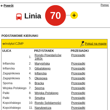
Pomoc
Powrót
70
Linia
PODSTAWOWE KIERUNKI
Instytut CZMP
Pokaż na mapie
ULICA
PRZYSTANEK
PRZESIADKI
Rondo Powstańców
Przesiadki
1.
1863r.
Inflancka
2.
Marysińska
Przesiadki
Inflancka
3.
Gibalskiego
Przesiadki
Zagajnikowa
4.
Inflancka
Przesiadki
Zagajnikowa
5.
Okopowa
Przesiadki
Sporna
6.
Bracka
Przesiadki
Wojska Polskiego
7.
Sporna
Przesiadki
Palki
8.
Wojska Polskiego
Przesiadki
Palki
9.
Smutna
Przesiadki
Kopcińskiego
10.
Rondo Solidarności
Przesiadki
Kopcińskiego
11.
Narutowicza
Przesiadki