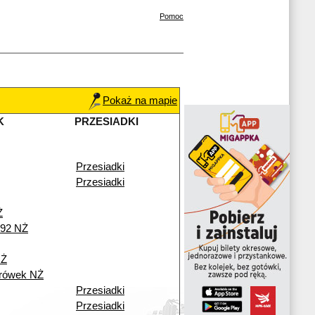
Pomoc
Pokaż na mapie
K
PRZESIADKI
Przesiadki
Przesiadki
Ż
292 NŻ
NŻ
urówek NŻ
Przesiadki
Przesiadki