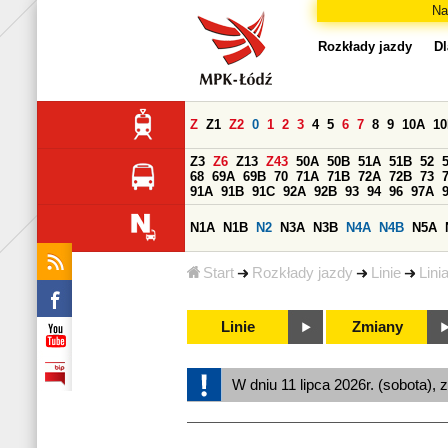
Na
Rozkłady jazdy
Dl
Z
Z1
Z2
0
1
2
3
4
5
6
7
8
9
10A
1
Z3
Z6
Z13
Z43
50A
50B
51A
51B
52
68
69A
69B
70
71A
71B
72A
72B
73
91A
91B
91C
92A
92B
93
94
96
97A
N1A
N1B
N2
N3A
N3B
N4A
N4B
N5A
Start
Rozkłady jazdy
Linie
Lini
Linie
Zmiany
W dniu 11 lipca 2026r. (sobota), 