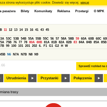
sza strona wykorzystuje pliki cookie. Dowiedz się więcej.
więcej
a pasażera
Bilety
Komunikaty
Reklama
Przetargi
O MPK
0B
11
12
13
14
15
16
41
43
45
53A
53C
53B
54B
55A
55B
55C
56
57
58A
58B
59
60A
60B
60C
60
75A
75B
76
77
78
80A
80B
81A
81B
82A
82B
83
84A
84B
85A
85B
97B
99
100
101
201
202
6.
F1
G1
G2
H
W
N5B
N6
N7A
N7B
N8
N9
a 66
Sprawdź rozkład na d
Utrudnienia
Przystanki
Połączenia
zmiana trasy