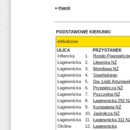
Powrót
PODSTAWOWE KIERUNKI
Modrzew
ULICA
PRZYSTANEK
Inflancka
1.
Rondo Powstańców
Łagiewnicka
2.
Litewska NŻ
Łagiewnicka
3.
Morelowa NŻ
Łagiewnicka
4.
Sowińskiego
Łagiewnicka
5.
Dw. Łódź Arturówe
Łagiewnicka
6.
Przepiórcza NŻ
Łagiewnicka
7.
Pszczelna NŻ
Łagiewnicka
8.
Łagiewnicka 292 N
Łagiewnicka
9.
Kuropatwia NŻ
Łagiewnicka
10.
Jaskółcza NŻ
Łagiewnicka
11.
Łagiewnicka 311 N
Okólna
12.
Łagiewnicka