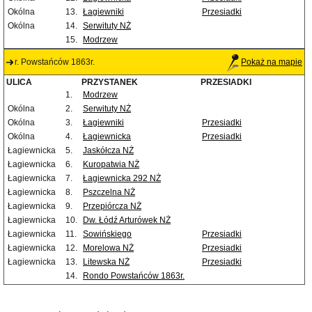
Okólna
13.
Łagiewniki
Przesiadki
Okólna
14.
Serwituty NŻ
15.
Modrzew
r. Powstańców 1863r.
Pokaż na mapie
ULICA
PRZYSTANEK
PRZESIADKI
1.
Modrzew
Okólna
2.
Serwituty NŻ
Okólna
3.
Łagiewniki
Przesiadki
Okólna
4.
Łagiewnicka
Przesiadki
Łagiewnicka
5.
Jaskółcza NŻ
Łagiewnicka
6.
Kuropatwia NŻ
Łagiewnicka
7.
Łagiewnicka 292 NŻ
Łagiewnicka
8.
Pszczelna NŻ
Łagiewnicka
9.
Przepiórcza NŻ
Łagiewnicka
10.
Dw. Łódź Arturówek NŻ
Łagiewnicka
11.
Sowińskiego
Przesiadki
Łagiewnicka
12.
Morelowa NŻ
Przesiadki
Łagiewnicka
13.
Litewska NŻ
Przesiadki
14.
Rondo Powstańców 1863r.