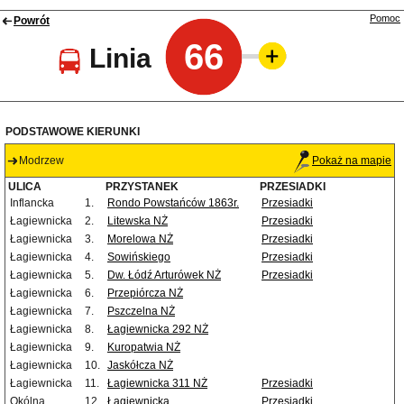
Pomoc
Powrót
66
Linia
PODSTAWOWE KIERUNKI
Modrzew
Pokaż na mapie
ULICA
PRZYSTANEK
PRZESIADKI
Inflancka
1.
Rondo Powstańców 1863r.
Przesiadki
Łagiewnicka
2.
Litewska NŻ
Przesiadki
Łagiewnicka
3.
Morelowa NŻ
Przesiadki
Łagiewnicka
4.
Sowińskiego
Przesiadki
Łagiewnicka
5.
Dw. Łódź Arturówek NŻ
Przesiadki
Łagiewnicka
6.
Przepiórcza NŻ
Łagiewnicka
7.
Pszczelna NŻ
Łagiewnicka
8.
Łagiewnicka 292 NŻ
Łagiewnicka
9.
Kuropatwia NŻ
Łagiewnicka
10.
Jaskółcza NŻ
Łagiewnicka
11.
Łagiewnicka 311 NŻ
Przesiadki
Okólna
12.
Łagiewnicka
Przesiadki