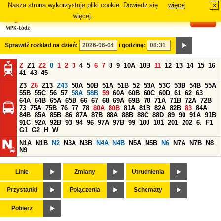
Nasza strona wykorzystuje pliki cookie. Dowiedz się
więcej
x
#
więcej.
Sprawdź rozkład na dzień:
i godzinę:
Z
Z1
Z2
0
1
2
3
4
5
6
7
8
9
10A
10B
11
12
13
14
15
16
41
43
45
Z3
Z6
Z13
Z43
50A
50B
51A
51B
52
53A
53C
53B
54B
55A
55B
55C
56
57
58A
58B
59
60A
60B
60C
60D
61
62
63
64A
64B
65A
65B
66
67
68
69A
69B
70
71A
71B
72A
72B
73
75A
75B
76
77
78
80A
80B
81A
81B
82A
82B
83
84A
84B
85A
85B
86
87A
87B
88A
88B
88C
88D
89
90
91A
91B
91C
92A
92B
93
94
96
97A
97B
99
100
101
201
202
6.
F1
G1
G2
H
W
N1A
N1B
N2
N3A
N3B
N4A
N4B
N5A
N5B
N6
N7A
N7B
N8
N9
Linie
Zmiany
Utrudnienia
Przystanki
Połączenia
Schematy
Pobierz