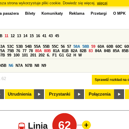
sza strona wykorzystuje pliki cookie. Dowiedz się więcej.
więcej
a pasażera
Bilety
Komunikaty
Reklama
Przetargi
O MPK
0B
11
12
13
14
15
16
41
43
45
53A
53C
53B
54B
55A
55B
55C
56
57
58A
58B
59
60A
60B
60C
60
75A
75B
76
77
78
80A
80B
81A
81B
82A
82B
83
84A
84B
85A
85B
97B
99
100
101
201
202
6.
F1
G1
G2
H
W
N5B
N6
N7A
N7B
N8
N9
a 62
Sprawdź rozkład na d
Utrudnienia
Przystanki
Połączenia
62
Linia