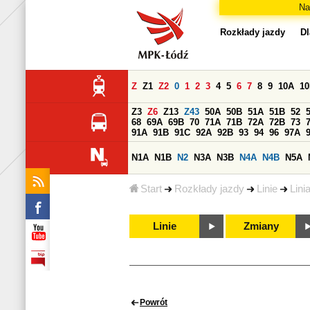
Na
Rozkłady jazdy
Dl
Z
Z1
Z2
0
1
2
3
4
5
6
7
8
9
10A
1
Z3
Z6
Z13
Z43
50A
50B
51A
51B
52
68
69A
69B
70
71A
71B
72A
72B
73
91A
91B
91C
92A
92B
93
94
96
97A
N1A
N1B
N2
N3A
N3B
N4A
N4B
N5A
Start
Rozkłady jazdy
Linie
Lini
Linie
Zmiany
Powrót