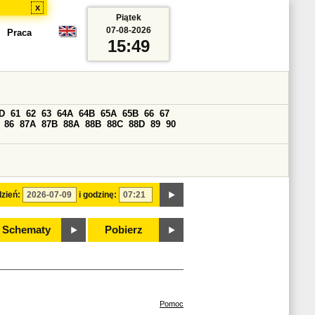
x
Piątek
07-08-2026
Praca
15:49
D
61
62
63
64A
64B
65A
65B
66
67
86
87A
87B
88A
88B
88C
88D
89
90
zień:
i godzinę:
Schematy
Pobierz
Pomoc