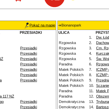
Pokaż na mapie
Bionanopark
K
PRZESIADKI
ULICA
PRZYS
1.
Dw. Łód
Rzgowska
2.
Dacho
Przesiadki
Rzgowska
3.
Cm. Rz
Przesiadki
Rzgowska
4.
Kurczak
NŻ
Przesiadki
Rzgowska
5.
Św. Woj
Przesiadki
Paradna
6.
Rzgows
Przesiadki
Matek Polskich
7.
ICZMP 
Przesiadki
Matek Polskich
8.
ICZMP s
a
Przesiadki
Matek Polskich
9.
Przedni
Matek Polskich
10.
Sczanie
Paradna
11.
Matek P
a 117 NŻ
Paradna
12.
Obszer
go
Przesiadki
Demokratyczna
13.
Trybuna
Przesiadki
Demokratyczna
14.
Bartos