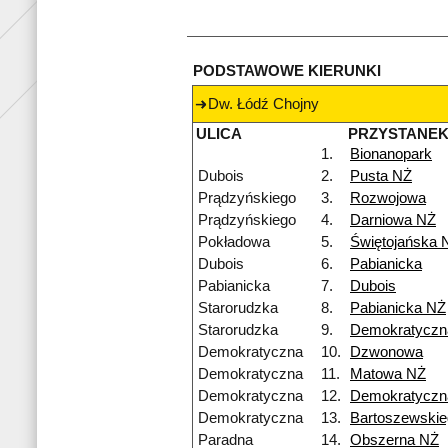
PODSTAWOWE KIERUNKI
Dw. Łódź Chojny
ULICA
PRZYSTANE
1.
Bionanopark
Dubois
2.
Pusta NŻ
Prądzyńskiego
3.
Rozwojowa
Prądzyńskiego
4.
Darniowa NŻ
Pokładowa
5.
Świętojańska 
Dubois
6.
Pabianicka
Pabianicka
7.
Dubois
Starorudzka
8.
Pabianicka NŻ
Starorudzka
9.
Demokratyczn
Demokratyczna
10.
Dzwonowa
Demokratyczna
11.
Matowa NŻ
Demokratyczna
12.
Demokratyczn
Demokratyczna
13.
Bartoszewskie
Paradna
14.
Obszerna NŻ