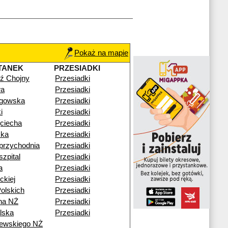
Pokaż na mapie
TANEK
PRZESIADKI
ź Chojny
Przesiadki
wa
Przesiadki
gowska
Przesiadki
i
Przesiadki
ciecha
Przesiadki
ka
Przesiadki
przychodnia
Przesiadki
zpital
Przesiadki
a
Przesiadki
ckiej
Przesiadki
olskich
Przesiadki
na NŻ
Przesiadki
lska
Przesiadki
zewskiego NŻ