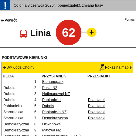
Od dnia 8 czerwca 2026r. (poniedziałek), zmiana trasy
Pomoc
Powrót
62
Linia
PODSTAWOWE KIERUNKI
Dw. Łódź Chojny
Pokaż na mapie
ULICA
PRZYSTANEK
PRZESIADKI
1.
Bionanopark
Dubois
2.
Pusta NŻ
Dubois
3.
Hoffmanowej NŻ
Dubois
4.
Pabianicka
Przesiadki
Pabianicka
5.
Dubois
Przesiadki
Starorudzka
6.
Pabianicka NŻ
Przesiadki
Starorudzka
7.
Demokratyczna
Przesiadki
Demokratyczna
8.
Dzwonowa
Demokratyczna
9.
Matowa NŻ