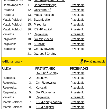
Demokratyczna
10.
Demokratyczna 117 NŻ
Demokratyczna
11.
Bartoszewskiego
Przesiadki
Paradna
12.
Obszerna NŻ
Przesiadki
Paradna
13.
Matek Polskich
Przesiadki
Matek Polskich
14.
Sczanieckiej
Przesiadki
Matek Polskich
15.
Przednia
Przesiadki
Matek Polskich
16.
ICZMP szpital
Przesiadki
Paradna
17.
Rzgowska
Przesiadki
Rzgowska
18.
Św. Wojciecha
Przesiadki
Rzgowska
19.
Kurczaki
Przesiadki
Rzgowska
20.
Cm. Rzgowska
Przesiadki
21.
Dw. Łódź Chojny
Bionanopark
Pokaż na mapie
ULICA
PRZYSTANEK
PRZESIADKI
1.
Dw. Łódź Chojny
Przesiadki
Rzgowska
2.
Dachowa
Przesiadki
Rzgowska
3.
Cm. Rzgowska
Przesiadki
Rzgowska
4.
Kurczaki
Przesiadki
Rzgowska
5.
Św. Wojciecha
Przesiadki
Paradna
6.
Rzgowska
Przesiadki
Matek Polskich
7.
ICZMP przychodnia
Przesiadki
Matek Polskich
8.
ICZMP szpital
Przesiadki