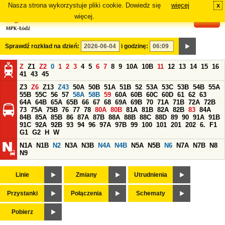
Nasza strona wykorzystuje pliki cookie. Dowiedz się
więcej
x
#
więcej.
Sprawdź rozkład na dzień:
i godzinę:
Z
Z1
Z2
0
1
2
3
4
5
6
7
8
9
10A
10B
11
12
13
14
15
16
41
43
45
Z3
Z6
Z13
Z43
50A
50B
51A
51B
52
53A
53C
53B
54B
55A
55B
55C
56
57
58A
58B
59
60A
60B
60C
60D
61
62
63
64A
64B
65A
65B
66
67
68
69A
69B
70
71A
71B
72A
72B
73
75A
75B
76
77
78
80A
80B
81A
81B
82A
82B
83
84A
84B
85A
85B
86
87A
87B
88A
88B
88C
88D
89
90
91A
91B
91C
92A
92B
93
94
96
97A
97B
99
100
101
201
202
6.
F1
G1
G2
H
W
N1A
N1B
N2
N3A
N3B
N4A
N4B
N5A
N5B
N6
N7A
N7B
N8
N9
Linie
Zmiany
Utrudnienia
Przystanki
Połączenia
Schematy
Pobierz