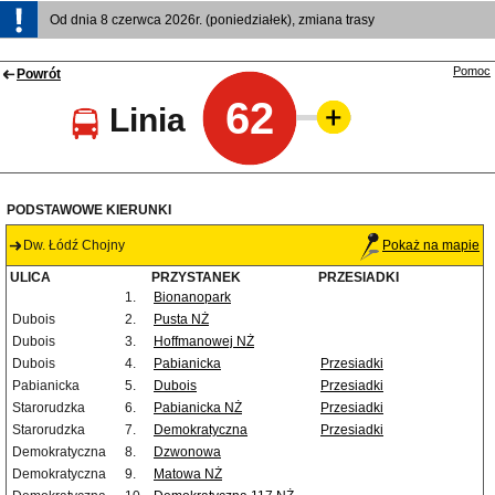
Od dnia 8 czerwca 2026r. (poniedziałek), zmiana trasy
Pomoc
Powrót
62
Linia
PODSTAWOWE KIERUNKI
Dw. Łódź Chojny
Pokaż na mapie
ULICA
PRZYSTANEK
PRZESIADKI
1.
Bionanopark
Dubois
2.
Pusta NŻ
Dubois
3.
Hoffmanowej NŻ
Dubois
4.
Pabianicka
Przesiadki
Pabianicka
5.
Dubois
Przesiadki
Starorudzka
6.
Pabianicka NŻ
Przesiadki
Starorudzka
7.
Demokratyczna
Przesiadki
Demokratyczna
8.
Dzwonowa
Demokratyczna
9.
Matowa NŻ