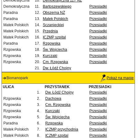
Demokratyczna
10.
Demokratyczna 117 NŻ
Demokratyczna
11.
Bartoszewskiego
Przesiadki
Paradna
12.
Obszerna NŻ
Przesiadki
Paradna
13.
Matek Polskich
Przesiadki
Matek Polskich
14.
Sczanieckiej
Przesiadki
Matek Polskich
15.
Przednia
Przesiadki
Matek Polskich
16.
ICZMP szpital
Przesiadki
Paradna
17.
Rzgowska
Przesiadki
Rzgowska
18.
Św. Wojciecha
Przesiadki
Rzgowska
19.
Kurczaki
Przesiadki
Rzgowska
20.
Cm. Rzgowska
Przesiadki
21.
Dw. Łódź Chojny
Bionanopark
Pokaż na mapie
ULICA
PRZYSTANEK
PRZESIADKI
1.
Dw. Łódź Chojny
Przesiadki
Rzgowska
2.
Dachowa
Przesiadki
Rzgowska
3.
Cm. Rzgowska
Przesiadki
Rzgowska
4.
Kurczaki
Przesiadki
Rzgowska
5.
Św. Wojciecha
Przesiadki
Paradna
6.
Rzgowska
Przesiadki
Matek Polskich
7.
ICZMP przychodnia
Przesiadki
Matek Polskich
8.
ICZMP szpital
Przesiadki