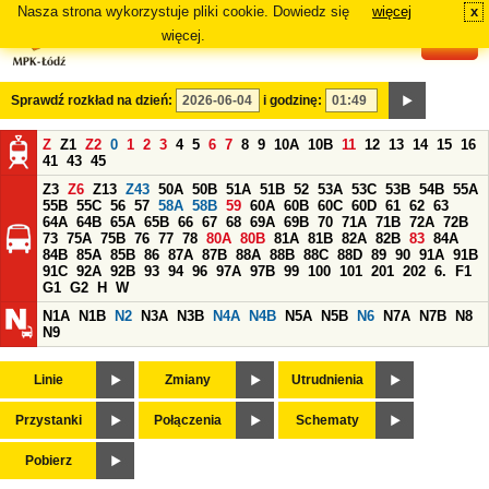
Nasza strona wykorzystuje pliki cookie. Dowiedz się
więcej
x
#
więcej.
Sprawdź rozkład na dzień:
i godzinę:
Z
Z1
Z2
0
1
2
3
4
5
6
7
8
9
10A
10B
11
12
13
14
15
16
41
43
45
Z3
Z6
Z13
Z43
50A
50B
51A
51B
52
53A
53C
53B
54B
55A
55B
55C
56
57
58A
58B
59
60A
60B
60C
60D
61
62
63
64A
64B
65A
65B
66
67
68
69A
69B
70
71A
71B
72A
72B
73
75A
75B
76
77
78
80A
80B
81A
81B
82A
82B
83
84A
84B
85A
85B
86
87A
87B
88A
88B
88C
88D
89
90
91A
91B
91C
92A
92B
93
94
96
97A
97B
99
100
101
201
202
6.
F1
G1
G2
H
W
N1A
N1B
N2
N3A
N3B
N4A
N4B
N5A
N5B
N6
N7A
N7B
N8
N9
Linie
Zmiany
Utrudnienia
Przystanki
Połączenia
Schematy
Pobierz