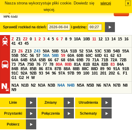
Nasza strona wykorzystuje pliki cookie. Dowiedz się
więcej
x
#
więcej.
Sprawdź rozkład na dzień:
i godzinę:
Z
Z1
Z2
0
1
2
3
4
5
6
7
8
9
10A
10B
11
12
13
14
15
16
41
43
45
Z3
Z6
Z13
Z43
50A
50B
51A
51B
52
53A
53C
53B
54B
55A
55B
55C
56
57
58A
58B
59
60A
60B
60C
60D
61
62
63
64A
64B
65A
65B
66
67
68
69A
69B
70
71A
71B
72A
72B
73
75A
75B
76
77
78
80A
80B
81A
81B
82A
82B
83
84A
84B
85A
85B
86
87A
87B
88A
88B
88C
88D
89
90
91A
91B
91C
92A
92B
93
94
96
97A
97B
99
100
101
201
202
6.
F1
G1
G2
H
W
N1A
N1B
N2
N3A
N3B
N4A
N4B
N5A
N5B
N6
N7A
N7B
N8
N9
Linie
Zmiany
Utrudnienia
Przystanki
Połączenia
Schematy
Pobierz