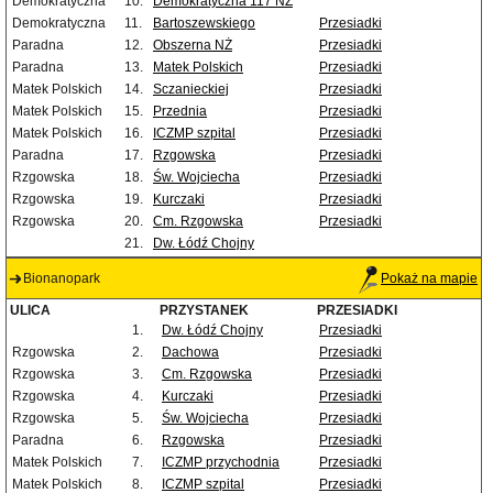
Demokratyczna
10.
Demokratyczna 117 NŻ
Demokratyczna
11.
Bartoszewskiego
Przesiadki
Paradna
12.
Obszerna NŻ
Przesiadki
Paradna
13.
Matek Polskich
Przesiadki
Matek Polskich
14.
Sczanieckiej
Przesiadki
Matek Polskich
15.
Przednia
Przesiadki
Matek Polskich
16.
ICZMP szpital
Przesiadki
Paradna
17.
Rzgowska
Przesiadki
Rzgowska
18.
Św. Wojciecha
Przesiadki
Rzgowska
19.
Kurczaki
Przesiadki
Rzgowska
20.
Cm. Rzgowska
Przesiadki
21.
Dw. Łódź Chojny
Bionanopark
Pokaż na mapie
ULICA
PRZYSTANEK
PRZESIADKI
1.
Dw. Łódź Chojny
Przesiadki
Rzgowska
2.
Dachowa
Przesiadki
Rzgowska
3.
Cm. Rzgowska
Przesiadki
Rzgowska
4.
Kurczaki
Przesiadki
Rzgowska
5.
Św. Wojciecha
Przesiadki
Paradna
6.
Rzgowska
Przesiadki
Matek Polskich
7.
ICZMP przychodnia
Przesiadki
Matek Polskich
8.
ICZMP szpital
Przesiadki