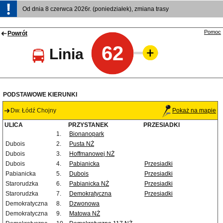
Od dnia 8 czerwca 2026r. (poniedziałek), zmiana trasy
Pomoc
Powrót
62
Linia
PODSTAWOWE KIERUNKI
Dw. Łódź Chojny
Pokaż na mapie
ULICA
PRZYSTANEK
PRZESIADKI
1.
Bionanopark
Dubois
2.
Pusta NŻ
Dubois
3.
Hoffmanowej NŻ
Dubois
4.
Pabianicka
Przesiadki
Pabianicka
5.
Dubois
Przesiadki
Starorudzka
6.
Pabianicka NŻ
Przesiadki
Starorudzka
7.
Demokratyczna
Przesiadki
Demokratyczna
8.
Dzwonowa
Demokratyczna
9.
Matowa NŻ