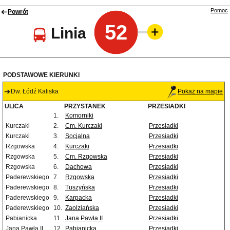
Pomoc
Powrót
52
Linia
PODSTAWOWE KIERUNKI
Dw. Łódź Kaliska
Pokaż na mapie
ULICA
PRZYSTANEK
PRZESIADKI
1.
Komorniki
Kurczaki
2.
Cm. Kurczaki
Przesiadki
Kurczaki
3.
Socjalna
Przesiadki
Rzgowska
4.
Kurczaki
Przesiadki
Rzgowska
5.
Cm. Rzgowska
Przesiadki
Rzgowska
6.
Dachowa
Przesiadki
Paderewskiego
7.
Rzgowska
Przesiadki
Paderewskiego
8.
Tuszyńska
Przesiadki
Paderewskiego
9.
Karpacka
Przesiadki
Paderewskiego
10.
Zaolziańska
Przesiadki
Pabianicka
11.
Jana Pawła II
Przesiadki
Jana Pawła II
12.
Pabianicka
Przesiadki