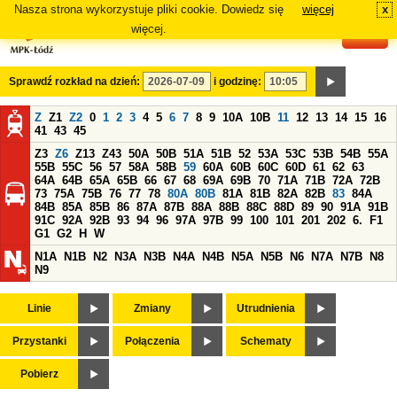
Nasza strona wykorzystuje pliki cookie. Dowiedz się
więcej
x
#
więcej.
Sprawdź rozkład na dzień:
i godzinę:
Z
Z1
Z2
0
1
2
3
4
5
6
7
8
9
10A
10B
11
12
13
14
15
16
41
43
45
Z3
Z6
Z13
Z43
50A
50B
51A
51B
52
53A
53C
53B
54B
55A
55B
55C
56
57
58A
58B
59
60A
60B
60C
60D
61
62
63
64A
64B
65A
65B
66
67
68
69A
69B
70
71A
71B
72A
72B
73
75A
75B
76
77
78
80A
80B
81A
81B
82A
82B
83
84A
84B
85A
85B
86
87A
87B
88A
88B
88C
88D
89
90
91A
91B
91C
92A
92B
93
94
96
97A
97B
99
100
101
201
202
6.
F1
G1
G2
H
W
N1A
N1B
N2
N3A
N3B
N4A
N4B
N5A
N5B
N6
N7A
N7B
N8
N9
Linie
Zmiany
Utrudnienia
Przystanki
Połączenia
Schematy
Pobierz