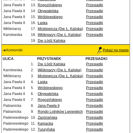
Jana Pawła II
13.
Rogozińskiego
Przesiadki
Jana Pawła II
14.
Obywatelska
Przesiadki
Jana Pawła II
15.
Wróblewskiego
Przesiadki
Jana Pawła II
16.
Łaska
Przesiadki
Włókniarzy
17.
Mickiewicza (Dw. Ł. Kaliska)
Przesiadki
Karolewska
18.
Włókniarzy (Dw. Ł. Kaliska)
Przesiadki
19.
Dw. Łódź Kaliska
Komorniki
Pokaż na mapie
ULICA
PRZYSTANEK
PRZESIADKI
1.
Dw. Łódź Kaliska
Przesiadki
Karolewska
2.
Włókniarzy (Dw. Ł. Kaliska)
Przesiadki
Włókniarzy
3.
Mickiewicza (Dw. Ł. Kaliska)
Przesiadki
Jana Pawła II
4.
Łaska
Przesiadki
Jana Pawła II
5.
Wróblewskiego
Przesiadki
Jana Pawła II
6.
Obywatelska
Przesiadki
Jana Pawła II
7.
Rogozińskiego
Przesiadki
Pabianicka
8.
Jana Pawła II
Przesiadki
Pabianicka
9.
Rondo Lotników Lwowskich
Przesiadki
Paderewskiego
10.
Zaolziańska
Przesiadki
Paderewskiego
11.
Karpacka
Przesiadki
Paderewskiego
12.
Tuszyńska
Przesiadki