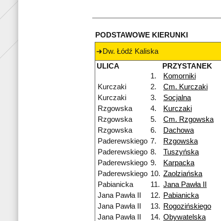
PODSTAWOWE KIERUNKI
Dw. Łódź Kaliska
ULICA
PRZYSTANEK
1.
Komorniki
Kurczaki
2.
Cm. Kurczaki
Kurczaki
3.
Socjalna
Rzgowska
4.
Kurczaki
Rzgowska
5.
Cm. Rzgowska
Rzgowska
6.
Dachowa
Paderewskiego
7.
Rzgowska
Paderewskiego
8.
Tuszyńska
Paderewskiego
9.
Karpacka
Paderewskiego
10.
Zaolziańska
Pabianicka
11.
Jana Pawła II
Jana Pawła II
12.
Pabianicka
Jana Pawła II
13.
Rogozińskiego
Jana Pawła II
14.
Obywatelska