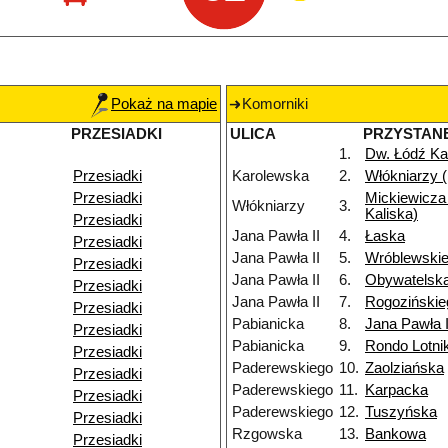
Pokaż na mapie
Komorniki
PRZESIADKI
ULICA
PRZYSTAN
1.
Dw. Łódź Ka
Przesiadki
Karolewska
2.
Włókniarzy (
Przesiadki
Mickiewicza 
Włókniarzy
3.
Kaliska)
Przesiadki
Jana Pawła II
4.
Łaska
Przesiadki
Jana Pawła II
5.
Wróblewski
Przesiadki
Jana Pawła II
6.
Obywatelsk
Przesiadki
Jana Pawła II
7.
Rogozińskie
Przesiadki
Pabianicka
8.
Jana Pawła I
Przesiadki
Pabianicka
9.
Rondo Lotn
Przesiadki
Paderewskiego
10.
Zaolziańska
Przesiadki
Paderewskiego
11.
Karpacka
Przesiadki
Paderewskiego
12.
Tuszyńska
Przesiadki
Rzgowska
13.
Bankowa
Przesiadki