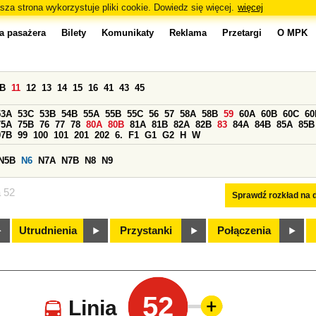
sza strona wykorzystuje pliki cookie. Dowiedz się więcej.
więcej
a pasażera
Bilety
Komunikaty
Reklama
Przetargi
O MPK
0B
11
12
13
14
15
16
41
43
45
53A
53C
53B
54B
55A
55B
55C
56
57
58A
58B
59
60A
60B
60C
60
75A
75B
76
77
78
80A
80B
81A
81B
82A
82B
83
84A
84B
85A
85B
97B
99
100
101
201
202
6.
F1
G1
G2
H
W
N5B
N6
N7A
N7B
N8
N9
a 52
Sprawdź rozkład na d
Utrudnienia
Przystanki
Połączenia
52
Linia