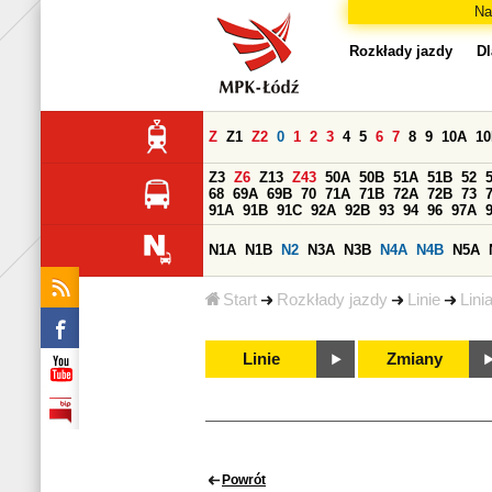
Na
Rozkłady jazdy
Dl
Z
Z1
Z2
0
1
2
3
4
5
6
7
8
9
10A
1
Z3
Z6
Z13
Z43
50A
50B
51A
51B
52
68
69A
69B
70
71A
71B
72A
72B
73
91A
91B
91C
92A
92B
93
94
96
97A
N1A
N1B
N2
N3A
N3B
N4A
N4B
N5A
Start
Rozkłady jazdy
Linie
Lini
Linie
Zmiany
Powrót