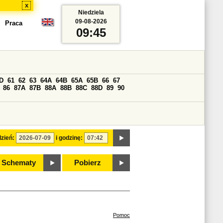
x
Niedziela
09-08-2026
Praca
09:45
D
61
62
63
64A
64B
65A
65B
66
67
86
87A
87B
88A
88B
88C
88D
89
90
zień:
i godzinę:
Schematy
Pobierz
Pomoc