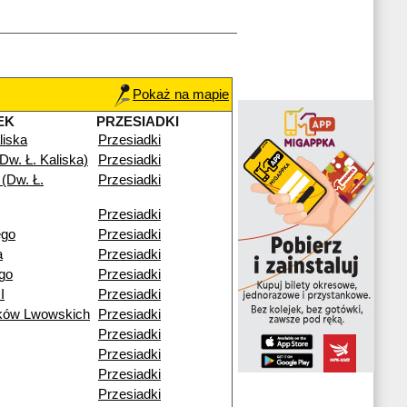
Pokaż na mapie
EK
PRZESIADKI
liska
Przesiadki
Dw. Ł. Kaliska)
Przesiadki
(Dw. Ł.
Przesiadki
Przesiadki
ego
Przesiadki
a
Przesiadki
go
Przesiadki
I
Przesiadki
ików Lwowskich
Przesiadki
Przesiadki
Przesiadki
Przesiadki
Przesiadki