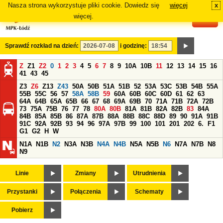
Nasza strona wykorzystuje pliki cookie. Dowiedz się
więcej
x
#
więcej.
Sprawdź rozkład na dzień:
i godzinę:
Z
Z1
Z2
0
1
2
3
4
5
6
7
8
9
10A
10B
11
12
13
14
15
16
41
43
45
Z3
Z6
Z13
Z43
50A
50B
51A
51B
52
53A
53C
53B
54B
55A
55B
55C
56
57
58A
58B
59
60A
60B
60C
60D
61
62
63
64A
64B
65A
65B
66
67
68
69A
69B
70
71A
71B
72A
72B
73
75A
75B
76
77
78
80A
80B
81A
81B
82A
82B
83
84A
84B
85A
85B
86
87A
87B
88A
88B
88C
88D
89
90
91A
91B
91C
92A
92B
93
94
96
97A
97B
99
100
101
201
202
6.
F1
G1
G2
H
W
N1A
N1B
N2
N3A
N3B
N4A
N4B
N5A
N5B
N6
N7A
N7B
N8
N9
Linie
Zmiany
Utrudnienia
Przystanki
Połączenia
Schematy
Pobierz