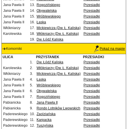
Jana Pawła II
13.
Rogozińskiego
Przesiadki
Jana Pawła II
14.
Obywatelska
Przesiadki
Jana Pawła II
15.
Wróblewskiego
Przesiadki
Jana Pawła II
16.
Łaska
Przesiadki
Włókniarzy
17.
Mickiewicza (Dw. Ł. Kaliska)
Przesiadki
Karolewska
18.
Włókniarzy (Dw. Ł. Kaliska)
Przesiadki
19.
Dw. Łódź Kaliska
Komorniki
Pokaż na mapie
ULICA
PRZYSTANEK
PRZESIADKI
1.
Dw. Łódź Kaliska
Przesiadki
Karolewska
2.
Włókniarzy (Dw. Ł. Kaliska)
Przesiadki
Włókniarzy
3.
Mickiewicza (Dw. Ł. Kaliska)
Przesiadki
Jana Pawła II
4.
Łaska
Przesiadki
Jana Pawła II
5.
Wróblewskiego
Przesiadki
Jana Pawła II
6.
Obywatelska
Przesiadki
Jana Pawła II
7.
Rogozińskiego
Przesiadki
Pabianicka
8.
Jana Pawła II
Przesiadki
Pabianicka
9.
Rondo Lotników Lwowskich
Przesiadki
Paderewskiego
10.
Zaolziańska
Przesiadki
Paderewskiego
11.
Karpacka
Przesiadki
Paderewskiego
12.
Tuszyńska
Przesiadki