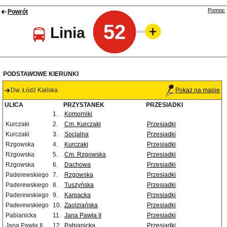
Pomoc
Powrót
52
Linia
PODSTAWOWE KIERUNKI
Dw. Łódź Kaliska
Pokaż na mapie
ULICA
PRZYSTANEK
PRZESIADKI
1.
Komorniki
Kurczaki
2.
Cm. Kurczaki
Przesiadki
Kurczaki
3.
Socjalna
Przesiadki
Rzgowska
4.
Kurczaki
Przesiadki
Rzgowska
5.
Cm. Rzgowska
Przesiadki
Rzgowska
6.
Dachowa
Przesiadki
Paderewskiego
7.
Rzgowska
Przesiadki
Paderewskiego
8.
Tuszyńska
Przesiadki
Paderewskiego
9.
Karpacka
Przesiadki
Paderewskiego
10.
Zaolziańska
Przesiadki
Pabianicka
11.
Jana Pawła II
Przesiadki
Jana Pawła II
12.
Pabianicka
Przesiadki