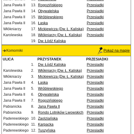
Jana Pawła II
13.
Rogozińskiego
Przesiadki
Jana Pawła II
14.
Obywatelska
Przesiadki
Jana Pawła II
15.
Wróblewskiego
Przesiadki
Jana Pawła II
16.
Łaska
Przesiadki
Włókniarzy
17.
Mickiewicza (Dw. Ł. Kaliska)
Przesiadki
Karolewska
18.
Włókniarzy (Dw. Ł. Kaliska)
Przesiadki
19.
Dw. Łódź Kaliska
Komorniki
Pokaż na mapie
ULICA
PRZYSTANEK
PRZESIADKI
1.
Dw. Łódź Kaliska
Przesiadki
Karolewska
2.
Włókniarzy (Dw. Ł. Kaliska)
Przesiadki
Włókniarzy
3.
Mickiewicza (Dw. Ł. Kaliska)
Przesiadki
Jana Pawła II
4.
Łaska
Przesiadki
Jana Pawła II
5.
Wróblewskiego
Przesiadki
Jana Pawła II
6.
Obywatelska
Przesiadki
Jana Pawła II
7.
Rogozińskiego
Przesiadki
Pabianicka
8.
Jana Pawła II
Przesiadki
Pabianicka
9.
Rondo Lotników Lwowskich
Przesiadki
Paderewskiego
10.
Zaolziańska
Przesiadki
Paderewskiego
11.
Karpacka
Przesiadki
Paderewskiego
12.
Tuszyńska
Przesiadki