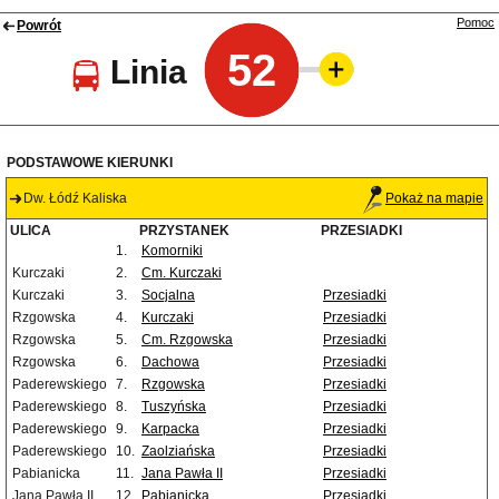
Pomoc
Powrót
52
Linia
PODSTAWOWE KIERUNKI
Dw. Łódź Kaliska
Pokaż na mapie
ULICA
PRZYSTANEK
PRZESIADKI
1.
Komorniki
Kurczaki
2.
Cm. Kurczaki
Kurczaki
3.
Socjalna
Przesiadki
Rzgowska
4.
Kurczaki
Przesiadki
Rzgowska
5.
Cm. Rzgowska
Przesiadki
Rzgowska
6.
Dachowa
Przesiadki
Paderewskiego
7.
Rzgowska
Przesiadki
Paderewskiego
8.
Tuszyńska
Przesiadki
Paderewskiego
9.
Karpacka
Przesiadki
Paderewskiego
10.
Zaolziańska
Przesiadki
Pabianicka
11.
Jana Pawła II
Przesiadki
Jana Pawła II
12.
Pabianicka
Przesiadki