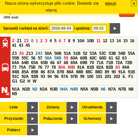
Nasza strona wykorzystuje pliki cookie. Dowiedz się
więcej
x
#
więcej.
Sprawdź rozkład na dzień:
i godzinę:
Z
Z1
Z2
0
1
2
3
4
5
6
7
8
9
10A
10B
11
12
13
14
15
16
41
43
45
Z3
Z6
Z13
Z43
50A
50B
51A
51B
52
53A
53C
53B
54B
55A
55B
55C
56
57
58A
58B
59
60A
60B
60C
60D
61
62
63
64A
64B
65A
65B
66
67
68
69A
69B
70
71A
71B
72A
72B
73
75A
75B
76
77
78
80A
80B
81A
81B
82A
82B
83
84A
84B
85A
85B
86
87A
87B
88A
88B
88C
88D
89
90
91A
91B
91C
92A
92B
93
94
96
97A
97B
99
100
101
201
202
6.
F1
G1
G2
H
W
N1A
N1B
N2
N3A
N3B
N4A
N4B
N5A
N5B
N6
N7A
N7B
N8
N9
Linie
Zmiany
Utrudnienia
Przystanki
Połączenia
Schematy
Pobierz