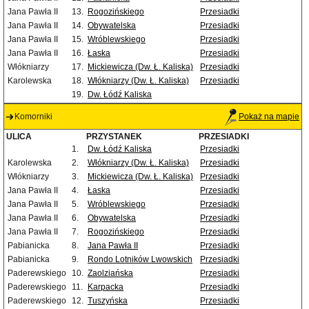
Jana Pawła II
13.
Rogozińskiego
Przesiadki
Jana Pawła II
14.
Obywatelska
Przesiadki
Jana Pawła II
15.
Wróblewskiego
Przesiadki
Jana Pawła II
16.
Łaska
Przesiadki
Włókniarzy
17.
Mickiewicza (Dw. Ł. Kaliska)
Przesiadki
Karolewska
18.
Włókniarzy (Dw. Ł. Kaliska)
Przesiadki
19.
Dw. Łódź Kaliska
Komorniki
Pokaż na mapie
ULICA
PRZYSTANEK
PRZESIADKI
1.
Dw. Łódź Kaliska
Przesiadki
Karolewska
2.
Włókniarzy (Dw. Ł. Kaliska)
Przesiadki
Włókniarzy
3.
Mickiewicza (Dw. Ł. Kaliska)
Przesiadki
Jana Pawła II
4.
Łaska
Przesiadki
Jana Pawła II
5.
Wróblewskiego
Przesiadki
Jana Pawła II
6.
Obywatelska
Przesiadki
Jana Pawła II
7.
Rogozińskiego
Przesiadki
Pabianicka
8.
Jana Pawła II
Przesiadki
Pabianicka
9.
Rondo Lotników Lwowskich
Przesiadki
Paderewskiego
10.
Zaolziańska
Przesiadki
Paderewskiego
11.
Karpacka
Przesiadki
Paderewskiego
12.
Tuszyńska
Przesiadki