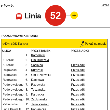
Pomoc
Powrót
52
Linia
PODSTAWOWE KIERUNKI
Dw. Łódź Kaliska
Pokaż na mapie
ULICA
PRZYSTANEK
PRZESIADKI
1.
Komorniki
Kurczaki
2.
Cm. Kurczaki
Kurczaki
3.
Socjalna
Przesiadki
Rzgowska
4.
Kurczaki
Przesiadki
Rzgowska
5.
Cm. Rzgowska
Przesiadki
Rzgowska
6.
Dachowa
Przesiadki
Paderewskiego
7.
Rzgowska
Przesiadki
Paderewskiego
8.
Tuszyńska
Przesiadki
Paderewskiego
9.
Karpacka
Przesiadki
Paderewskiego
10.
Zaolziańska
Przesiadki
Pabianicka
11.
Jana Pawła II
Przesiadki
Jana Pawła II
12.
Pabianicka
Przesiadki