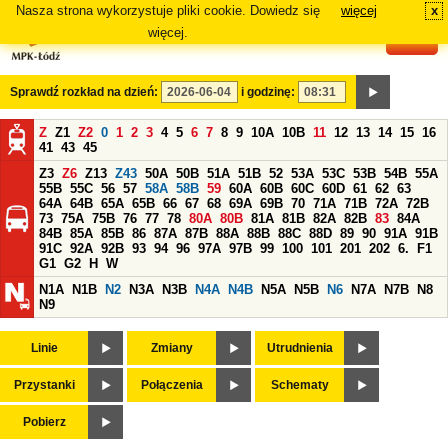
Nasza strona wykorzystuje pliki cookie. Dowiedz się
więcej
x
#
więcej.
Sprawdź rozkład na dzień:
i godzinę:
Z
Z1
Z2
0
1
2
3
4
5
6
7
8
9
10A
10B
11
12
13
14
15
16
41
43
45
Z3
Z6
Z13
Z43
50A
50B
51A
51B
52
53A
53C
53B
54B
55A
55B
55C
56
57
58A
58B
59
60A
60B
60C
60D
61
62
63
64A
64B
65A
65B
66
67
68
69A
69B
70
71A
71B
72A
72B
73
75A
75B
76
77
78
80A
80B
81A
81B
82A
82B
83
84A
84B
85A
85B
86
87A
87B
88A
88B
88C
88D
89
90
91A
91B
91C
92A
92B
93
94
96
97A
97B
99
100
101
201
202
6.
F1
G1
G2
H
W
N1A
N1B
N2
N3A
N3B
N4A
N4B
N5A
N5B
N6
N7A
N7B
N8
N9
Linie
Zmiany
Utrudnienia
Przystanki
Połączenia
Schematy
Pobierz