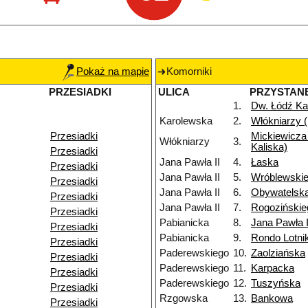
Pokaż na mapie
Komorniki
PRZESIADKI
ULICA
PRZYSTAN
1.
Dw. Łódź Ka
Karolewska
2.
Włókniarzy (
Przesiadki
Mickiewicza 
Włókniarzy
3.
Kaliska)
Przesiadki
Jana Pawła II
4.
Łaska
Przesiadki
Jana Pawła II
5.
Wróblewski
Przesiadki
Jana Pawła II
6.
Obywatelsk
Przesiadki
Jana Pawła II
7.
Rogozińskie
Przesiadki
Pabianicka
8.
Jana Pawła I
Przesiadki
Pabianicka
9.
Rondo Lotn
Przesiadki
Paderewskiego
10.
Zaolziańska
Przesiadki
Paderewskiego
11.
Karpacka
Przesiadki
Paderewskiego
12.
Tuszyńska
Przesiadki
Rzgowska
13.
Bankowa
Przesiadki