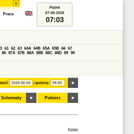
x
Piątek
07-08-2026
Praca
07:03
D
61
62
63
64A
64B
65A
65B
66
67
86
87A
87B
88A
88B
88C
88D
89
90
zień:
i godzinę:
Schematy
Pobierz
Pomoc