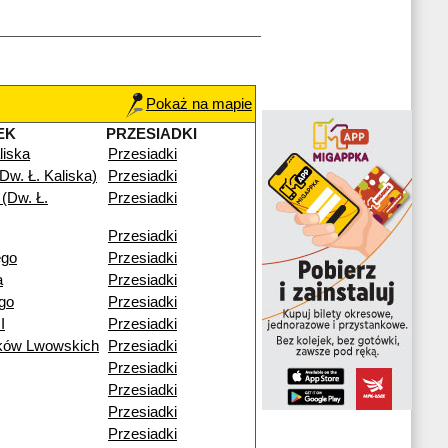
Pokaż na mapie
EK
PRZESIADKI
liska
Przesiadki
Dw. Ł. Kaliska)
Przesiadki
(Dw. Ł.
Przesiadki
Przesiadki
ego
Przesiadki
a
Przesiadki
go
Przesiadki
I
Przesiadki
ików Lwowskich
Przesiadki
Przesiadki
Przesiadki
Przesiadki
Przesiadki