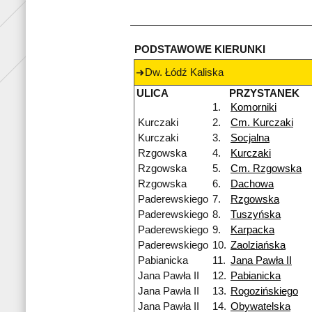
PODSTAWOWE KIERUNKI
Dw. Łódź Kaliska
ULICA
PRZYSTANEK
1.
Komorniki
Kurczaki
2.
Cm. Kurczaki
Kurczaki
3.
Socjalna
Rzgowska
4.
Kurczaki
Rzgowska
5.
Cm. Rzgowska
Rzgowska
6.
Dachowa
Paderewskiego
7.
Rzgowska
Paderewskiego
8.
Tuszyńska
Paderewskiego
9.
Karpacka
Paderewskiego
10.
Zaolziańska
Pabianicka
11.
Jana Pawła II
Jana Pawła II
12.
Pabianicka
Jana Pawła II
13.
Rogozińskiego
Jana Pawła II
14.
Obywatelska