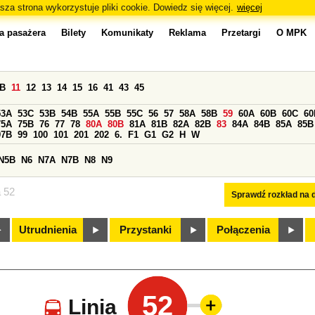
sza strona wykorzystuje pliki cookie. Dowiedz się więcej.
więcej
a pasażera
Bilety
Komunikaty
Reklama
Przetargi
O MPK
0B
11
12
13
14
15
16
41
43
45
53A
53C
53B
54B
55A
55B
55C
56
57
58A
58B
59
60A
60B
60C
60
75A
75B
76
77
78
80A
80B
81A
81B
82A
82B
83
84A
84B
85A
85B
97B
99
100
101
201
202
6.
F1
G1
G2
H
W
N5B
N6
N7A
N7B
N8
N9
a 52
Sprawdź rozkład na d
Utrudnienia
Przystanki
Połączenia
52
Linia