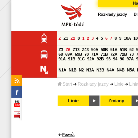
Na
Rozkłady jazdy
Dl
Z
Z1
Z2
0
1
2
3
4
5
6
7
8
9
10A
1
Z3
Z6
Z13
Z43
50A
50B
51A
51B
52
68
69A
69B
70
71A
71B
72A
72B
73
91A
91B
91C
92A
92B
93
94
96
97A
N1A
N1B
N2
N3A
N3B
N4A
N4B
N5A
Start
Rozkłady jazdy
Linie
Lini
Linie
Zmiany
Powrót