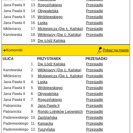
Jana Pawła II
13.
Rogozińskiego
Przesiadki
Jana Pawła II
14.
Obywatelska
Przesiadki
Jana Pawła II
15.
Wróblewskiego
Przesiadki
Jana Pawła II
16.
Łaska
Przesiadki
Włókniarzy
17.
Mickiewicza (Dw. Ł. Kaliska)
Przesiadki
Karolewska
18.
Włókniarzy (Dw. Ł. Kaliska)
Przesiadki
19.
Dw. Łódź Kaliska
Komorniki
Pokaż na mapie
ULICA
PRZYSTANEK
PRZESIADKI
1.
Dw. Łódź Kaliska
Przesiadki
Karolewska
2.
Włókniarzy (Dw. Ł. Kaliska)
Przesiadki
Włókniarzy
3.
Mickiewicza (Dw. Ł. Kaliska)
Przesiadki
Jana Pawła II
4.
Łaska
Przesiadki
Jana Pawła II
5.
Wróblewskiego
Przesiadki
Jana Pawła II
6.
Obywatelska
Przesiadki
Jana Pawła II
7.
Rogozińskiego
Przesiadki
Pabianicka
8.
Jana Pawła II
Przesiadki
Pabianicka
9.
Rondo Lotników Lwowskich
Przesiadki
Paderewskiego
10.
Zaolziańska
Przesiadki
Paderewskiego
11.
Karpacka
Przesiadki
Paderewskiego
12.
Tuszyńska
Przesiadki