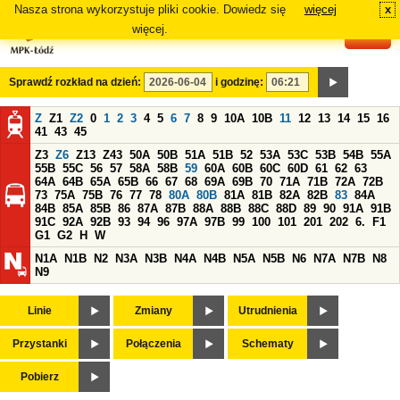
Nasza strona wykorzystuje pliki cookie. Dowiedz się
więcej
x
#
więcej.
Sprawdź rozkład na dzień:
i godzinę:
Z
Z1
Z2
0
1
2
3
4
5
6
7
8
9
10A
10B
11
12
13
14
15
16
41
43
45
Z3
Z6
Z13
Z43
50A
50B
51A
51B
52
53A
53C
53B
54B
55A
55B
55C
56
57
58A
58B
59
60A
60B
60C
60D
61
62
63
64A
64B
65A
65B
66
67
68
69A
69B
70
71A
71B
72A
72B
73
75A
75B
76
77
78
80A
80B
81A
81B
82A
82B
83
84A
84B
85A
85B
86
87A
87B
88A
88B
88C
88D
89
90
91A
91B
91C
92A
92B
93
94
96
97A
97B
99
100
101
201
202
6.
F1
G1
G2
H
W
N1A
N1B
N2
N3A
N3B
N4A
N4B
N5A
N5B
N6
N7A
N7B
N8
N9
Linie
Zmiany
Utrudnienia
Przystanki
Połączenia
Schematy
Pobierz