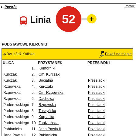
Pomoc
Powrót
52
Linia
PODSTAWOWE KIERUNKI
Dw. Łódź Kaliska
Pokaż na mapie
ULICA
PRZYSTANEK
PRZESIADKI
1.
Komorniki
Kurczaki
2.
Cm. Kurczaki
Kurczaki
3.
Socjalna
Przesiadki
Rzgowska
4.
Kurczaki
Przesiadki
Rzgowska
5.
Cm. Rzgowska
Przesiadki
Rzgowska
6.
Dachowa
Przesiadki
Paderewskiego
7.
Rzgowska
Przesiadki
Paderewskiego
8.
Tuszyńska
Przesiadki
Paderewskiego
9.
Karpacka
Przesiadki
Paderewskiego
10.
Zaolziańska
Przesiadki
Pabianicka
11.
Jana Pawła II
Przesiadki
Jana Pawła II
12.
Pabianicka
Przesiadki