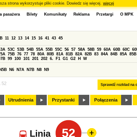
sza strona wykorzystuje pliki cookie. Dowiedz się więcej.
więcej
a pasażera
Bilety
Komunikaty
Reklama
Przetargi
O MPK
0B
11
12
13
14
15
16
41
43
45
53A
53C
53B
54B
55A
55B
55C
56
57
58A
58B
59
60A
60B
60C
60
75A
75B
76
77
78
80A
80B
81A
81B
82A
82B
83
84A
84B
85A
85B
97B
99
100
101
201
202
6.
F1
G1
G2
H
W
N5B
N6
N7A
N7B
N8
N9
a 52
Sprawdź rozkład na d
Utrudnienia
Przystanki
Połączenia
52
Linia