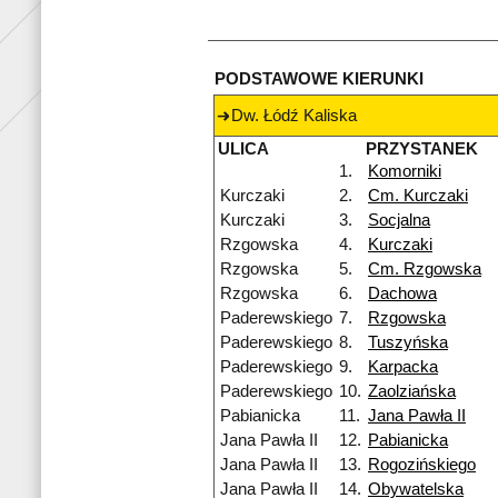
PODSTAWOWE KIERUNKI
Dw. Łódź Kaliska
ULICA
PRZYSTANEK
1.
Komorniki
Kurczaki
2.
Cm. Kurczaki
Kurczaki
3.
Socjalna
Rzgowska
4.
Kurczaki
Rzgowska
5.
Cm. Rzgowska
Rzgowska
6.
Dachowa
Paderewskiego
7.
Rzgowska
Paderewskiego
8.
Tuszyńska
Paderewskiego
9.
Karpacka
Paderewskiego
10.
Zaolziańska
Pabianicka
11.
Jana Pawła II
Jana Pawła II
12.
Pabianicka
Jana Pawła II
13.
Rogozińskiego
Jana Pawła II
14.
Obywatelska