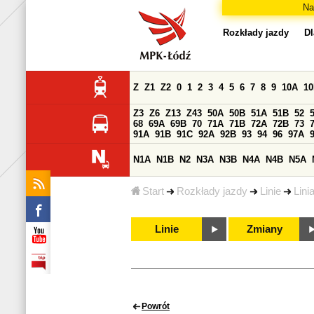
Na
Rozkłady jazdy
Dl
Z
Z1
Z2
0
1
2
3
4
5
6
7
8
9
10A
1
Z3
Z6
Z13
Z43
50A
50B
51A
51B
52
68
69A
69B
70
71A
71B
72A
72B
73
91A
91B
91C
92A
92B
93
94
96
97A
N1A
N1B
N2
N3A
N3B
N4A
N4B
N5A
Start
Rozkłady jazdy
Linie
Lini
Linie
Zmiany
Powrót