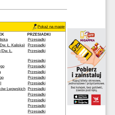
Pokaż na mapie
EK
PRZESIADKI
liska
Przesiadki
Dw. Ł. Kaliska)
Przesiadki
(Dw. Ł.
Przesiadki
Przesiadki
ego
Przesiadki
a
Przesiadki
go
Przesiadki
I
Przesiadki
ików Lwowskich
Przesiadki
Przesiadki
Przesiadki
Przesiadki
Przesiadki