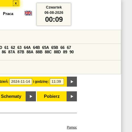
x
Czwartek
06-08-2026
Praca
00:09
D
61
62
63
64A
64B
65A
65B
66
67
86
87A
87B
88A
88B
88C
88D
89
90
zień:
i godzinę:
Schematy
Pobierz
Pomoc