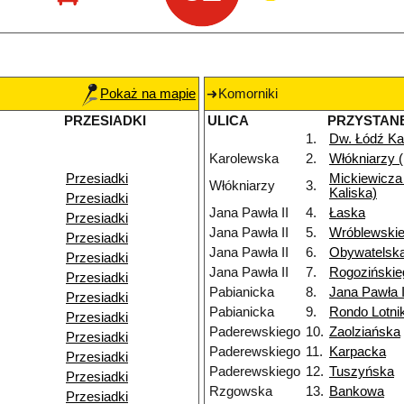
Pokaż na mapie
Komorniki
PRZESIADKI
ULICA
PRZYSTAN
1.
Dw. Łódź Ka
Karolewska
2.
Włókniarzy (
Przesiadki
Mickiewicza 
Włókniarzy
3.
Kaliska)
Przesiadki
Jana Pawła II
4.
Łaska
Przesiadki
Jana Pawła II
5.
Wróblewski
Przesiadki
Jana Pawła II
6.
Obywatelsk
Przesiadki
Jana Pawła II
7.
Rogozińskie
Przesiadki
Pabianicka
8.
Jana Pawła I
Przesiadki
Pabianicka
9.
Rondo Lotn
Przesiadki
Paderewskiego
10.
Zaolziańska
Przesiadki
Paderewskiego
11.
Karpacka
Przesiadki
Paderewskiego
12.
Tuszyńska
Przesiadki
Rzgowska
13.
Bankowa
Przesiadki