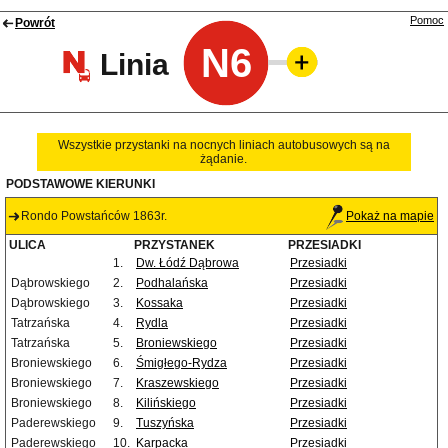
Pomoc
Powrót
N6
Linia
Wszystkie przystanki na nocnych liniach autobusowych są na
żądanie.
PODSTAWOWE KIERUNKI
Rondo Powstańców 1863r.
Pokaż na mapie
ULICA
PRZYSTANEK
PRZESIADKI
1.
Dw. Łódź Dąbrowa
Przesiadki
Dąbrowskiego
2.
Podhalańska
Przesiadki
Dąbrowskiego
3.
Kossaka
Przesiadki
Tatrzańska
4.
Rydla
Przesiadki
Tatrzańska
5.
Broniewskiego
Przesiadki
Broniewskiego
6.
Śmigłego-Rydza
Przesiadki
Broniewskiego
7.
Kraszewskiego
Przesiadki
Broniewskiego
8.
Kilińskiego
Przesiadki
Paderewskiego
9.
Tuszyńska
Przesiadki
Paderewskiego
10.
Karpacka
Przesiadki