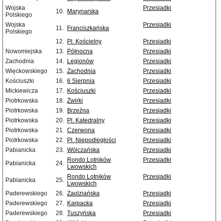
Wojska
Przesiadki
10.
Marynarska
Polskiego
Wojska
Przesiadki
11.
Franciszkańska
Polskiego
12.
Pl. Kościelny
Przesiadki
Nowomiejska
13.
Północna
Przesiadki
Zachodnia
14.
Legionów
Przesiadki
Więckowskiego
15.
Zachodnia
Przesiadki
Kościuszki
16.
6 Sierpnia
Przesiadki
Mickiewicza
17.
Kościuszki
Przesiadki
Piotrkowska
18.
Żwirki
Przesiadki
Piotrkowska
19.
Brzeźna
Przesiadki
Piotrkowska
20.
Pl. Katedralny
Przesiadki
Piotrkowska
21.
Czerwona
Przesiadki
Piotrkowska
22.
Pl. Niepodległości
Przesiadki
Pabianicka
23.
Wólczańska
Przesiadki
Rondo Lotników
Przesiadki
Pabianicka
24.
Lwowskich
Rondo Lotników
Przesiadki
Pabianicka
25.
Lwowskich
Paderewskiego
26.
Zaolziańska
Przesiadki
Paderewskiego
27.
Karpacka
Przesiadki
Paderewskiego
28.
Tuszyńska
Przesiadki