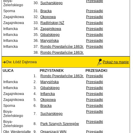
Boya-
Przesiadki
30.
Sucharskiego
Żeleńskiego
Sporna
31.
Bracka
Przesiadki
Zagajnikowa
32.
Okopowa
Przesiadki
Zagajnikowa
33.
Radlińskiej NŻ
Przesiadki
Inflancka
34.
Zagajnikowa
Przesiadki
Inflancka
35.
Gibalskiego
Przesiadki
Inflancka
36.
Marysińska
Przesiadki
Inflancka
37.
Rondo Powstańców 1863r.
Przesiadki
38.
Rondo Powstańców 1863r.
Dw. Łódź Dąbrowa
Pokaż na mapie
ULICA
PRZYSTANEK
PRZESIADKI
1.
Rondo Powstańców 1863r.
Przesiadki
Inflancka
2.
Marysińska
Przesiadki
Inflancka
3.
Gibalskiego
Przesiadki
Zagajnikowa
4.
Inflancka
Przesiadki
Zagajnikowa
5.
Okopowa
Przesiadki
Sporna
6.
Bracka
Przesiadki
Boya-
Przesiadki
7.
Sucharskiego
Żeleńskiego
Boya-
Przesiadki
8.
Park Szarych Szeregów
Żeleńskiego
Obr. Westerplatte
9.
Organizacji WiN
Przesiadki