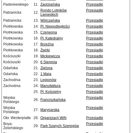
Paderewskiego
11.
Zaolziańska
Przesiadki
Rondo Lotników
Przesiadki
Pabianicka
12.
Lwowskich
Pabianicka
13.
Wólczańska
Przesiadki
Piotrkowska
14.
Pl. Niepodległości
Przesiadki
Piotrkowska
15.
Czerwona
Przesiadki
Piotrkowska
16.
Pl. Katedralny
Przesiadki
Piotrkowska
17.
Brzeźna
Przesiadki
Piotrkowska
18.
Żwirki
Przesiadki
Kościuszki
19.
Mickiewicza
Przesiadki
Kościuszki
20.
6 Sierpnia
Przesiadki
Gdańska
21.
Zielona
Przesiadki
Gdańska
22.
1 Maja
Przesiadki
Zachodnia
23.
Legionów
Przesiadki
Zachodnia
24.
Manufaktura
Przesiadki
25.
Pl. Kościelny
Przesiadki
Wojska
Przesiadki
26.
Franciszkańska
Polskiego
Wojska
Przesiadki
27.
Marynarska
Polskiego
Obr. Westerplatte
28.
Organizacji WiN
Przesiadki
Boya-
Przesiadki
29.
Park Szarych Szeregów
Żeleńskiego