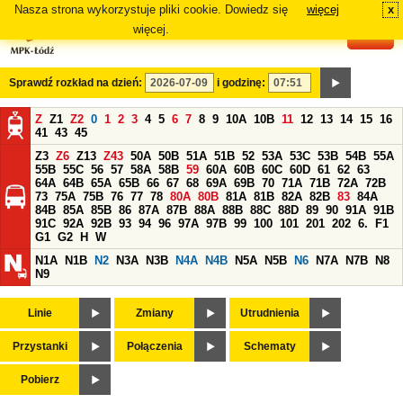
Nasza strona wykorzystuje pliki cookie. Dowiedz się
więcej
x
#
więcej.
Sprawdź rozkład na dzień:
i godzinę:
Z
Z1
Z2
0
1
2
3
4
5
6
7
8
9
10A
10B
11
12
13
14
15
16
41
43
45
Z3
Z6
Z13
Z43
50A
50B
51A
51B
52
53A
53C
53B
54B
55A
55B
55C
56
57
58A
58B
59
60A
60B
60C
60D
61
62
63
64A
64B
65A
65B
66
67
68
69A
69B
70
71A
71B
72A
72B
73
75A
75B
76
77
78
80A
80B
81A
81B
82A
82B
83
84A
84B
85A
85B
86
87A
87B
88A
88B
88C
88D
89
90
91A
91B
91C
92A
92B
93
94
96
97A
97B
99
100
101
201
202
6.
F1
G1
G2
H
W
N1A
N1B
N2
N3A
N3B
N4A
N4B
N5A
N5B
N6
N7A
N7B
N8
N9
Linie
Zmiany
Utrudnienia
Przystanki
Połączenia
Schematy
Pobierz