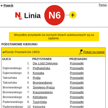
Pomoc
Powrót
N6
Linia
Wszystkie przystanki na nocnych liniach autobusowych są na
żądanie.
PODSTAWOWE KIERUNKI
Rondo Powstańców 1863r.
Pokaż na mapie
ULICA
PRZYSTANEK
PRZESIADKI
1.
Dw. Łódź Dąbrowa
Przesiadki
Dąbrowskiego
2.
Podhalańska
Przesiadki
Dąbrowskiego
3.
Kossaka
Przesiadki
Tatrzańska
4.
Rydla
Przesiadki
Tatrzańska
5.
Broniewskiego
Przesiadki
Broniewskiego
6.
Śmigłego-Rydza
Przesiadki
Broniewskiego
7.
Kraszewskiego
Przesiadki
Broniewskiego
8.
Kilińskiego
Przesiadki
Paderewskiego
9.
Tuszyńska
Przesiadki
Paderewskiego
10.
Karpacka
Przesiadki