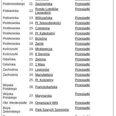
Paderewskiego
11.
Zaolziańska
Przesiadki
Rondo Lotników
Przesiadki
Pabianicka
12.
Lwowskich
Pabianicka
13.
Wólczańska
Przesiadki
Piotrkowska
14.
Pl. Niepodległości
Przesiadki
Piotrkowska
15.
Czerwona
Przesiadki
Piotrkowska
16.
Pl. Katedralny
Przesiadki
Piotrkowska
17.
Brzeźna
Przesiadki
Piotrkowska
18.
Żwirki
Przesiadki
Kościuszki
19.
Mickiewicza
Przesiadki
Kościuszki
20.
6 Sierpnia
Przesiadki
Gdańska
21.
Zielona
Przesiadki
Gdańska
22.
1 Maja
Przesiadki
Zachodnia
23.
Legionów
Przesiadki
Zachodnia
24.
Manufaktura
Przesiadki
25.
Pl. Kościelny
Przesiadki
Wojska
Przesiadki
26.
Franciszkańska
Polskiego
Wojska
Przesiadki
27.
Marynarska
Polskiego
Obr. Westerplatte
28.
Organizacji WiN
Przesiadki
Boya-
Przesiadki
29.
Park Szarych Szeregów
Żeleńskiego