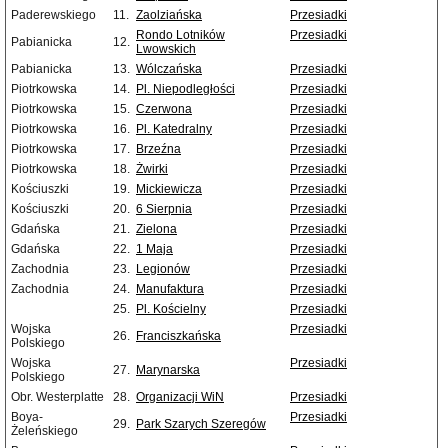
Paderewskiego
11.
Zaolziańska
Przesiadki
Rondo Lotników
Przesiadki
Pabianicka
12.
Lwowskich
Pabianicka
13.
Wólczańska
Przesiadki
Piotrkowska
14.
Pl. Niepodległości
Przesiadki
Piotrkowska
15.
Czerwona
Przesiadki
Piotrkowska
16.
Pl. Katedralny
Przesiadki
Piotrkowska
17.
Brzeźna
Przesiadki
Piotrkowska
18.
Żwirki
Przesiadki
Kościuszki
19.
Mickiewicza
Przesiadki
Kościuszki
20.
6 Sierpnia
Przesiadki
Gdańska
21.
Zielona
Przesiadki
Gdańska
22.
1 Maja
Przesiadki
Zachodnia
23.
Legionów
Przesiadki
Zachodnia
24.
Manufaktura
Przesiadki
25.
Pl. Kościelny
Przesiadki
Wojska
Przesiadki
26.
Franciszkańska
Polskiego
Wojska
Przesiadki
27.
Marynarska
Polskiego
Obr. Westerplatte
28.
Organizacji WiN
Przesiadki
Boya-
Przesiadki
29.
Park Szarych Szeregów
Żeleńskiego