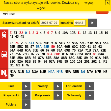
Nasza strona wykorzystuje pliki cookie. Dowiedz się
więcej
x
#
więcej.
Sprawdź rozkład na dzień:
i godzinę:
Z
Z1
Z2
0
1
2
3
4
5
6
7
8
9
10A
10B
11
12
13
14
15
16
41
43
45
Z3
Z6
Z13
Z43
50A
50B
51A
51B
52
53A
53C
53B
54B
55A
55B
55C
56
57
58A
58B
59
60A
60B
60C
60D
61
62
63
64A
64B
65A
65B
66
67
68
69A
69B
70
71A
71B
72A
72B
73
75A
75B
76
77
78
80A
80B
81A
81B
82A
82B
83
84A
84B
85A
85B
86
87A
87B
88A
88B
88C
88D
89
90
91A
91B
91C
92A
92B
93
94
96
97A
97B
99
100
101
201
202
6.
F1
G1
G2
H
W
N1A
N1B
N2
N3A
N3B
N4A
N4B
N5A
N5B
N6
N7A
N7B
N8
N9
Linie
Zmiany
Utrudnienia
Przystanki
Połączenia
Schematy
Pobierz