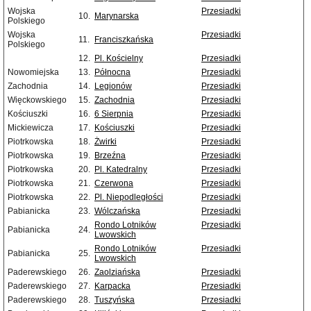
Wojska
Przesiadki
10.
Marynarska
Polskiego
Wojska
Przesiadki
11.
Franciszkańska
Polskiego
12.
Pl. Kościelny
Przesiadki
Nowomiejska
13.
Północna
Przesiadki
Zachodnia
14.
Legionów
Przesiadki
Więckowskiego
15.
Zachodnia
Przesiadki
Kościuszki
16.
6 Sierpnia
Przesiadki
Mickiewicza
17.
Kościuszki
Przesiadki
Piotrkowska
18.
Żwirki
Przesiadki
Piotrkowska
19.
Brzeźna
Przesiadki
Piotrkowska
20.
Pl. Katedralny
Przesiadki
Piotrkowska
21.
Czerwona
Przesiadki
Piotrkowska
22.
Pl. Niepodległości
Przesiadki
Pabianicka
23.
Wólczańska
Przesiadki
Rondo Lotników
Przesiadki
Pabianicka
24.
Lwowskich
Rondo Lotników
Przesiadki
Pabianicka
25.
Lwowskich
Paderewskiego
26.
Zaolziańska
Przesiadki
Paderewskiego
27.
Karpacka
Przesiadki
Paderewskiego
28.
Tuszyńska
Przesiadki