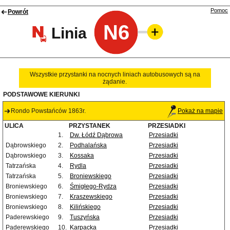
Pomoc
Powrót
N6
Linia
Wszystkie przystanki na nocnych liniach autobusowych są na
żądanie.
PODSTAWOWE KIERUNKI
Rondo Powstańców 1863r.
Pokaż na mapie
ULICA
PRZYSTANEK
PRZESIADKI
1.
Dw. Łódź Dąbrowa
Przesiadki
Dąbrowskiego
2.
Podhalańska
Przesiadki
Dąbrowskiego
3.
Kossaka
Przesiadki
Tatrzańska
4.
Rydla
Przesiadki
Tatrzańska
5.
Broniewskiego
Przesiadki
Broniewskiego
6.
Śmigłego-Rydza
Przesiadki
Broniewskiego
7.
Kraszewskiego
Przesiadki
Broniewskiego
8.
Kilińskiego
Przesiadki
Paderewskiego
9.
Tuszyńska
Przesiadki
Paderewskiego
10.
Karpacka
Przesiadki