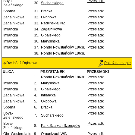
Boya-
Przesiadki
30.
Sucharskiego
Żeleńskiego
Sporna
31.
Bracka
Przesiadki
Zagajnikowa
32.
Okopowa
Przesiadki
Zagajnikowa
33.
Radlińskiej NŻ
Przesiadki
Inflancka
34.
Zagajnikowa
Przesiadki
Inflancka
35.
Gibalskiego
Przesiadki
Inflancka
36.
Marysińska
Przesiadki
Inflancka
37.
Rondo Powstańców 1863r.
Przesiadki
38.
Rondo Powstańców 1863r.
Dw. Łódź Dąbrowa
Pokaż na mapie
ULICA
PRZYSTANEK
PRZESIADKI
1.
Rondo Powstańców 1863r.
Przesiadki
Inflancka
2.
Marysińska
Przesiadki
Inflancka
3.
Gibalskiego
Przesiadki
Zagajnikowa
4.
Inflancka
Przesiadki
Zagajnikowa
5.
Okopowa
Przesiadki
Sporna
6.
Bracka
Przesiadki
Boya-
Przesiadki
7.
Sucharskiego
Żeleńskiego
Boya-
Przesiadki
8.
Park Szarych Szeregów
Żeleńskiego
Obr. Westerplatte
9.
Organizacji WiN
Przesiadki